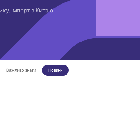
тику, імпорт з Китаю
Важливо знати
Новини