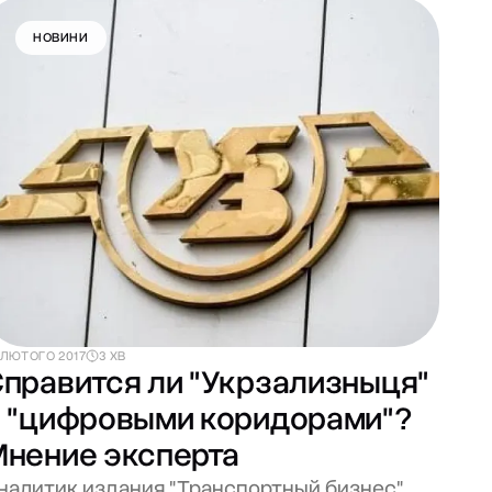
НОВИНИ
 ЛЮТОГО 2017
3 ХВ
правится ли "Укрзализныця"
 "цифровыми коридорами"?
нение эксперта
налитик издания "Транспортный бизнес"