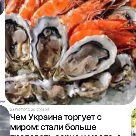
ти
23 ЛЮТОГО 2017
3 ХВ
Чем Украина торгует с
миром: стали больше