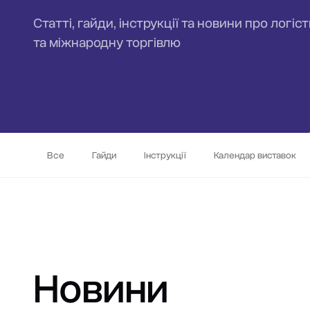
Статті, гайди, інструкції та новини про логіс
та міжнародну торгівлю
Все
Гайди
Інструкції
Календар виставок
Новини