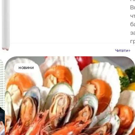
В
ч
б
з
г
Читати
НОВИНИ