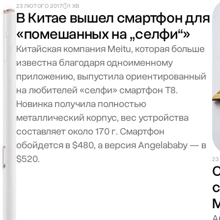
23 ЛЮТОГО 2017
1 ХВ
В Китае вышел смартфон для
«помешанных на „селфи“»
Китайская компания Meitu, которая больше
известна благодаря одноименному
приложению, выпустила ориентированный
на любителей «селфи» смартфон T8.
Новинка получила полностью
металлический корпус, вес устройства
составляет около 170 г. Смартфон
обойдется в $480, а версия Angelababy — в
$520.
23
С
с
М
А