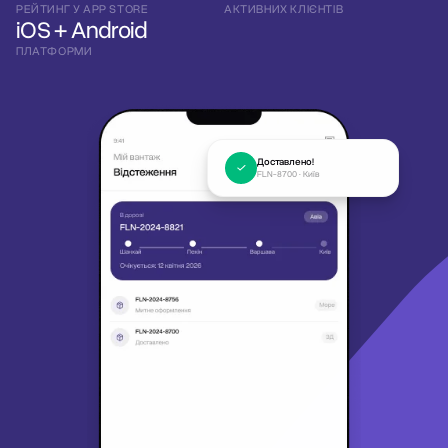
РЕЙТИНГ У APP STORE
АКТИВНИХ КЛІЄНТІВ
iOS + Android
ПЛАТФОРМИ
Доставлено!
FLN-8700 · Київ