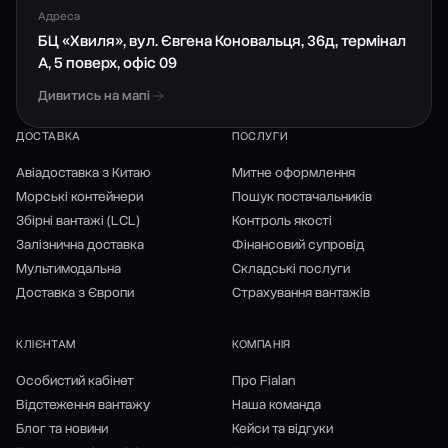
Адреса
БЦ «Хвиля», вул. Євгена Коновальця, 36д, термінал
А, 5 поверх, офіс 09
Дивитись на мапі
ДОСТАВКА
ПОСЛУГИ
Авіадоставка з Китаю
Митне оформлення
Морські контейнери
Пошук постачальників
Збірні вантажі (LCL)
Контроль якості
Залізнична доставка
Фінансовий супровід
Мультимодальна
Складські послуги
Доставка з Європи
Страхування вантажів
КЛІЄНТАМ
КОМПАНІЯ
Особистий кабінет
Про Fialan
Відстеження вантажу
Наша команда
Блог та новини
Кейси та відгуки