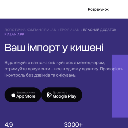
Розрахунок
ЛОГІСТИЧНА КОМПАНІЯ FIALAN
ПРО FIALAN
ВЛАСНИЙ ДОДАТОК
FIALAN APP
Ваш імпорт у кишені
Відстежуйте вантажі, спілкуйтесь з менеджером,
отримуйте документи – все в одному додатку. Прозорість
і контроль без дзвінків та очікувань.
Завантажити в
Доступно в
App Store
Google Play
4.9
3000+