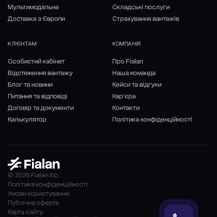
Мультимодальна
Складські послуги
Доставка з Європи
Страхування вантажів
КЛІЄНТАМ
КОМПАНІЯ
Особистий кабінет
Про Fialan
Відстеження вантажу
Наша команда
Блог та новини
Кейси та відгуки
Питання та відповіді
Кар'єра
Договір та документи
Контакти
Калькулятор
Політика конфіденційності
© 2026 Fialan Inc.
Політика конфіденційності
Умови користування
Публічна оферта
Карта сайту