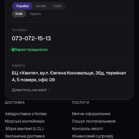
Україна
Китай
США
Київ
Одеса
Телефон
073-072-15-13
Зараз працюємо
Адреса
БЦ «Хвиля», вул. Євгена Коновальця, 36д, термінал
А, 5 поверх, офіс 09
Дивитись на мапі
ДОСТАВКА
ПОСЛУГИ
Авіадоставка з Китаю
Митне оформлення
Морські контейнери
Пошук постачальників
Збірні вантажі (LCL)
Контроль якості
Залізнична доставка
Фінансовий супровід