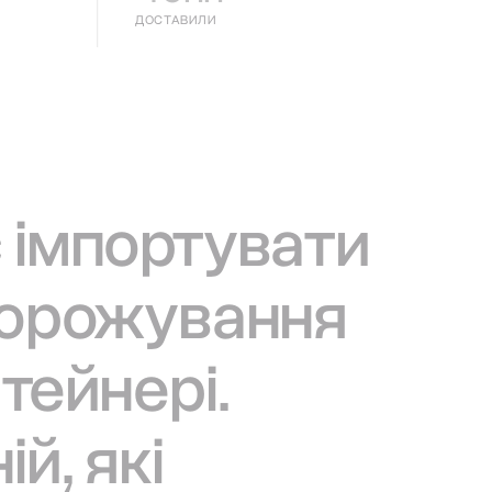
ДОСТАВИЛИ
 імпортувати
морожування
тейнері.
й, які