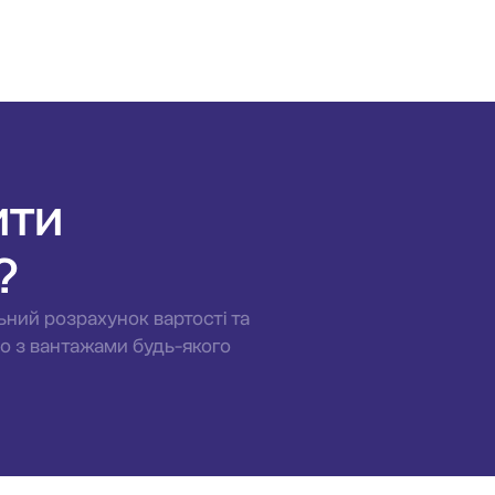
ити
?
ьний розрахунок вартості та
мо з вантажами будь-якого