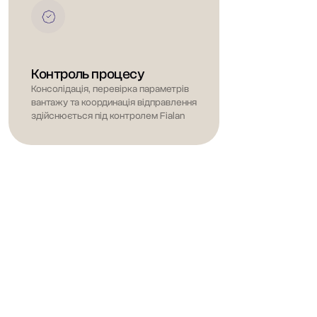
Контроль процесу
Консолідація, перевірка параметрів
вантажу та координація відправлення
здійснюється під контролем Fialan