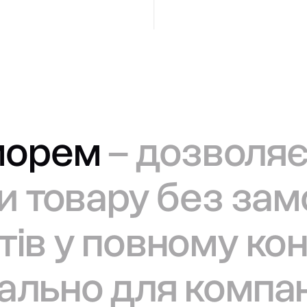
морем
– дозволяє
ги товару без за
ів у повному кон
льно для компані