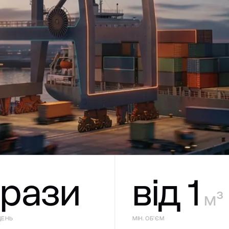
 рази
від 1
м³
ДЕНЬ
МІН. ОБʼЄМ