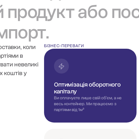
й продукт або по
мпорт.
оставки, коли
БІЗНЕС-ПЕРЕВАГИ
ртіями в
увати невеликі
 коштів у
Оптимізація оборотного
капіталу
Ви оплачуєте лише свій обʼєм, а не
весь контейнер. Ми працюємо з
партіями від 1м³