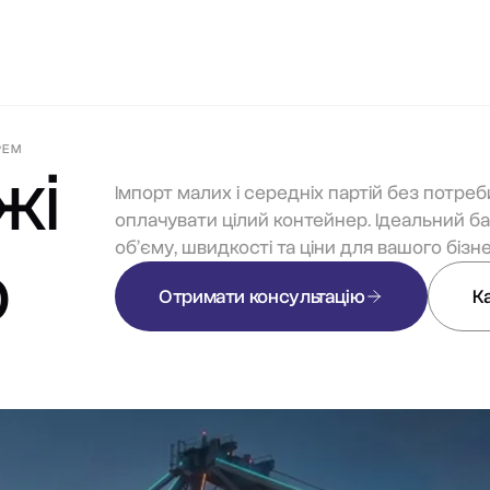
КОНСАЛТИНГ
ТИПИ ТОВАРІВ
ІНШІ КРАЇНИ
ПРО FIALAN
КО
РЕМ
жі
Імпорт малих і середніх партій без потреб
оплачувати цілий контейнер. Ідеальний б
обʼєму, швидкості та ціни для вашого бізне
ю
Отримати консультацію
К