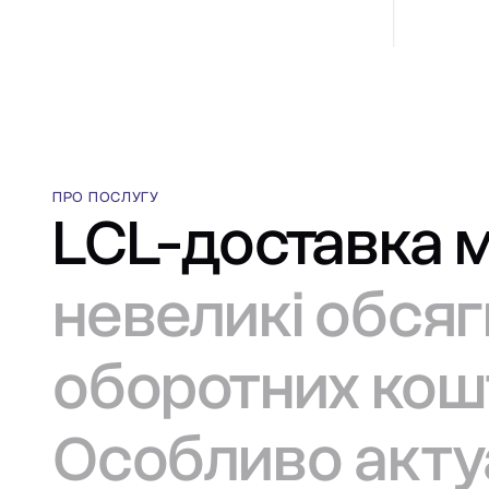
ПРО ПОСЛУГУ
LCL-доставка 
невеликі обся
оборотних кошт
Особливо актуа