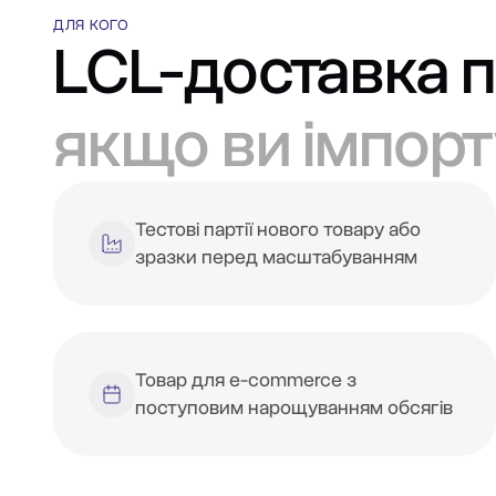
ДЛЯ КОГО
LCL-доставка п
якщо ви імпорт
Тестові партії нового товару або
зразки перед масштабуванням
Товар для e-commerce з
поступовим нарощуванням обсягів