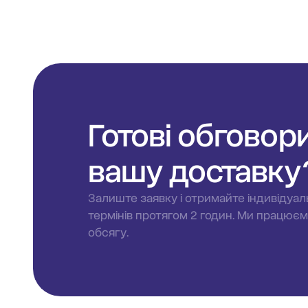
Готові обговор
вашу доставку
Залиште заявку і отримайте індивідуал
термінів протягом 2 годин. Ми працює
обсягу.