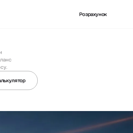
Розрахунок
РИСНЕ
UA
и
аланс
су.
алькулятор