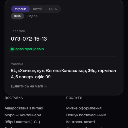
Україна
Китай
США
Київ
Одеса
Телефон
073-072-15-13
Зараз працюємо
Адреса
БЦ «Хвиля», вул. Євгена Коновальця, 36д, термінал
А, 5 поверх, офіс 09
Дивитись на мапі
ДОСТАВКА
ПОСЛУГИ
Авіадоставка з Китаю
Митне оформлення
Морські контейнери
Пошук постачальників
Збірні вантажі (LCL)
Контроль якості