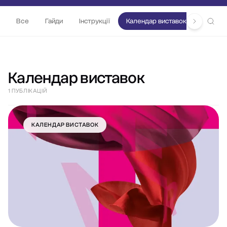
Все
Гайди
Інструкції
Календар виставок
Важлив
Календар виставок
1 ПУБЛІКАЦІЙ
КАЛЕНДАР ВИСТАВОК