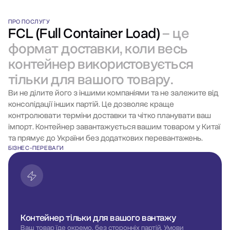
ПРО ПОСЛУГУ
FCL (Full Container Load)
– це
формат доставки, коли весь
контейнер використовується
тільки для вашого товару.
Ви не ділите його з іншими компаніями та не залежите від
консолідації інших партій. Це дозволяє краще
контролювати терміни доставки та чітко планувати ваш
імпорт. Контейнер завантажується вашим товаром у Китаї
та прямує до України без додаткових перевантажень.
БІЗНЕС-ПЕРЕВАГИ
Контейнер тільки для вашого вантажу
Ваш товар їде окремо, без сторонніх партій. Умови