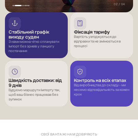
03 / 04
Стабільний графік
Фіксація тарифу
виходу суден
Вартість узгоджується до
відправки та не змінюється в
З нами можна чітко спланувати
процесі
імпорт без зривів у ланцюгу
постачання
Швидкість доставки: від
Контроль на всіх етапах
9 днів
Від виробництва до складу - ми
несемо відповідальність за кожен
Будуємо маршрути імпорту так,
крок
щоб ваш бізнес працював без
зупинок
СВОЇ ВАНТАЖІ НАМ ДОВІРЯЮТЬ