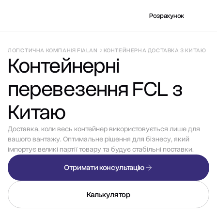
Розрахунок
ЛОГІСТИЧНА КОМПАНІЯ FIALAN
КОНТЕЙНЕРНА ДОСТАВКА З КИТАЮ
Контейнерні
перевезення FCL з
Китаю
Доставка, коли весь контейнер використовується лише для
вашого вантажу. Оптимальне рішення для бізнесу, який
імпортує великі партії товару та будує стабільні поставки.
Отримати консультацію
Калькулятор