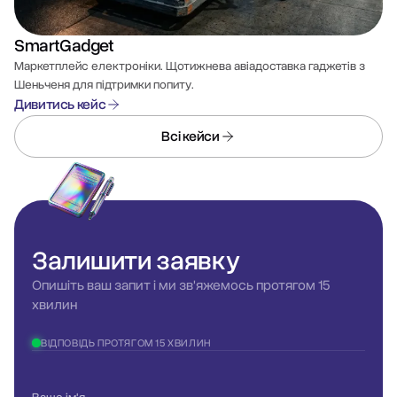
SmartGadget
Маркетплейс електроніки. Щотижнева авіадоставка гаджетів з
Шеньченя для підтримки попиту.
Дивитись кейс
Всі кейси
Залишити
заявку
Опишіть ваш запит і ми зв'яжемось протягом 15
хвилин
ВІДПОВІДЬ ПРОТЯГОМ 15 ХВИЛИН