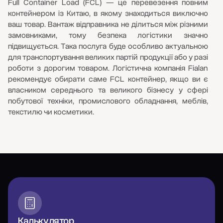
можна включити до кошторису (орієнтир - від 0,1% до
Full Container Load (FCL) — це перевезення повним
0,3% від заявленої вартості).
контейнером із Китаю, в якому знаходиться виключно
ваш товар. Вантаж відправника не ділиться між різними
замовниками, тому безпека логістики значно
підвищується. Така послуга буде особливо актуальною
для транспортування великих партій продукції або у разі
роботи з дорогим товаром. Логістична компанія Fialan
рекомендує обирати саме FCL контейнер, якщо ви є
власником середнього та великого бізнесу у сфері
побутової техніки, промислового обладнання, меблів,
текстилю чи косметики.
Переваги та особливості, які мають FCL
перевезення
Логістичний формат є особливо актуальним для
транспортування товару з Китаю, адже саме там
зосереджена велика кількість виробників і компаній, з
якими співпрацюють українські бізнеси. Орендуючи
цілий контейнер, ви не хвилюєтеся щодо цілісності
Калькулятор
вантажу: він завантажується на складі, пломбується і