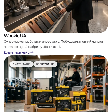
Wookie.UA
Супермаркет мобільних аксесуарів. Побудували повний ланцюг
поставок від 12 фабрик у Шеньчжені.
Дивитись кейс
ДИСТРИБУЦІЯ
БРЕНДУВАННЯ