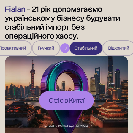
Fialan
-
21 рік допомагаємо
українському бізнесу будувати
стабільний імпорт без
операційного хаосу.
вний
Гнучкий
Стабільний
Відкритий
Парт