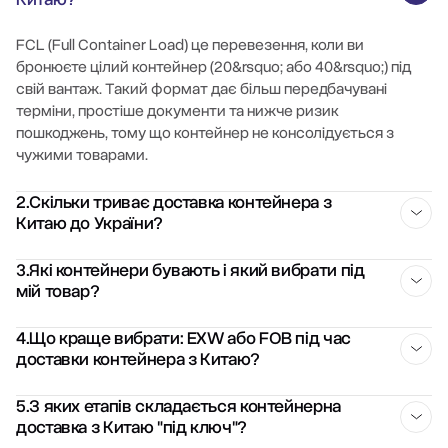
FCL (Full Container Load) це перевезення, коли ви
бронюєте цілий контейнер (20&rsquo; або 40&rsquo;) під
свій вантаж. Такий формат дає більш передбачувані
терміни, простіше документи та нижче ризик
пошкоджень, тому що контейнер не консолідується з
чужими товарами.
2.Скільки триває доставка контейнера з
Китаю до України?
Термін залежить від порту навантаження та сервісу
3.Які контейнери бувають і який вибрати під
мій товар?
(прямий або з навантаженням). В середньому, доставка з
портів Китаю займає близько 55-75 днів.
Найчастіше використовують 20′ DC (приблизно 33 м³) для
4.Що краще вибрати: EXW або FOB під час
доставки контейнера з Китаю?
щільних та важких вантажів, 40′ DC (приблизно 67 м³) як
універсальний варіант та 40′ HQ (приблизно 76 м³) для
легких, але об&rsquo;ємних товарів. Під запит доступні
При FOB постачальник довозить вантаж до порту та
5.З яких етапів складається контейнерна
рефконтейнери, open top, flat rack, tank та інші варіанти.
доставка з Китаю "під ключ"?
оформляє експорт, а логістика далі – на боці перевізника.