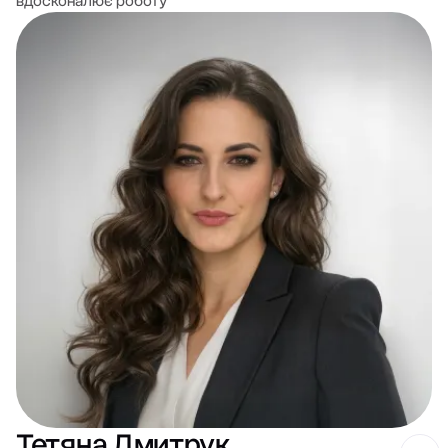
вдосконалює роботу
Тетяна Дмитрук