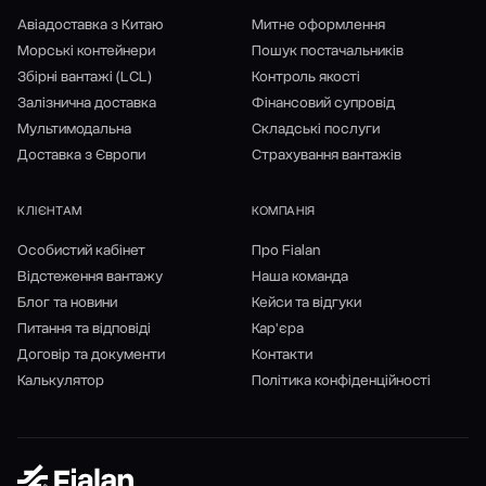
Авіадоставка з Китаю
Митне оформлення
Морські контейнери
Пошук постачальників
Збірні вантажі (LCL)
Контроль якості
Залізнична доставка
Фінансовий супровід
Мультимодальна
Складські послуги
Доставка з Європи
Страхування вантажів
КЛІЄНТАМ
КОМПАНІЯ
Особистий кабінет
Про Fialan
Відстеження вантажу
Наша команда
Блог та новини
Кейси та відгуки
Питання та відповіді
Кар'єра
Договір та документи
Контакти
Калькулятор
Політика конфіденційності