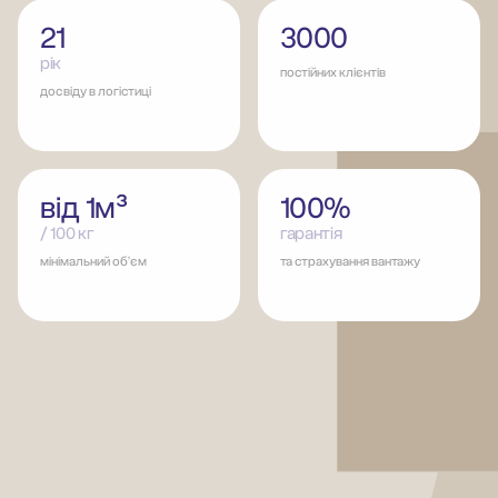
21
3000
рік
постійних клієнтів
досвіду в логістиці
від 1м³
100%
/ 100 кг
гарантія
мінімальний обʼєм
та страхування вантажу