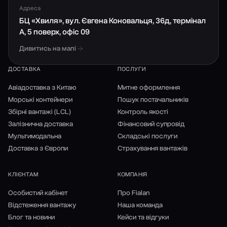
Адреса
Співпраця з Fialan є досить вигідною, адже наші
БЦ «Хвиля», вул. Євгена Коновальця, 36д, термінал
спеціалісти є висококваліфікованими та знають усі
А, 5 поверх, офіс 09
необхідні нюанси для того, щоб імпорт не стикався з
Дивитись на мапі
неочікуваними труднощами. Крім того, компанія
самостійно займається формуванням контейнерів і
ДОСТАВКА
ПОСЛУГИ
митним оформленням товару. Гарна організація
робочого процесу забезпечує можливість імпорту
Авіадоставка з Китаю
Митне оформлення
вантажу за оптимальні терміни, які необхідні клієнту.
Морські контейнери
Пошук постачальників
Збірні вантажі (LCL)
Контроль якості
Залізнична доставка
Фінансовий супровід
Доступні види доставки вантажу
Мультимодальна
Складські послуги
Окремо варто виділити доступні способи доставки
Доставка з Європи
Страхування вантажів
вантажів із США. Компанія Fialan має такі рішення для
бізнесу:
КЛІЄНТАМ
КОМПАНІЯ
Особистий кабінет
Про Fialan
Швидка експрес-доставка.
Відстеження вантажу
Авіадоставка.
Наша команда
Морська доставка вантажів із США LCL.
Блог та новини
Кейси та відгуки