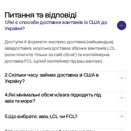
Питання та відповіді
1.Які є способи доставки вантажів із США до
України?
Доступні 4 формати: експрес доставка (найшвидша),
авіадоставка, морська доставка збірних вантажів LCL
(коли платите тільки за свій обсяг) та контейнерна
доставка FCL (цілий контейнер під ваш вантаж).
2.Скільки часу займає доставка зі США в
Україну?
Підсумковий термін залежить від міста відправлення/
4.Які мінімальні обсяги/вага підходять під
авіа та море?
отримання, графіка рейсів та митних процедур.
Авіа – від 150 кг, морем LCL – від 5 м³ (якщо об&rsquo;єм
5.Що вибрати: авіа, LCL чи FCL?
від 5 до 28 м³, ви платите тільки за свій обсяг, без оплати
цілого контейнера).