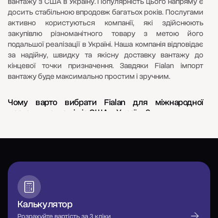
колекцій.
вантажу з США в Україну. Популярність цього напряму є
досить стабільною впродовж багатьох років. Послугами
активно користуються компанії, які здійснюють
закупівлю різноманітного товару з метою його
подальшої реалізації в Україні. Наша компанія відповідає
за надійну, швидку та якісну доставку вантажу до
кінцевої точки призначення. Завдяки Fialan імпорт
вантажу буде максимально простим і зручним.
Чому варто вибрати Fialan для міжнародної
доставки вантажів із США в Україну?
Наші спеціалісти є справжніми професіоналами та
завжди підбирають найефективніший формат
перевезення. Для цього обов’язково враховуються всі
побажання клієнта: терміни, завдання, особливості
конкретного вантажу тощо. Fialan враховує важливі
деталі, завдяки чому знаходить зручне та вигідне
рішення для замовника. Спеціалісти компанії
Калькулятор
здійснюють супроводження на кожному етапі та
постійно перебувають на зв’язку з клієнтом.
Розрахуйте вартість за 3 кліки