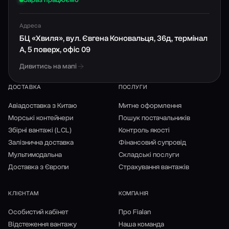
Адреса
БЦ «Хвиля», вул. Євгена Коновальця, 36д, термінал
А, 5 поверх, офіс 09
Дивитись на мапі
ДОСТАВКА
ПОСЛУГИ
Авіадоставка з Китаю
Митне оформлення
Морські контейнери
Пошук постачальників
Збірні вантажі (LCL)
Контроль якості
Залізнична доставка
Фінансовий супровід
Мультимодальна
Складські послуги
Доставка з Європи
Страхування вантажів
КЛІЄНТАМ
КОМПАНІЯ
Особистий кабінет
Про Fialan
Відстеження вантажу
Наша команда