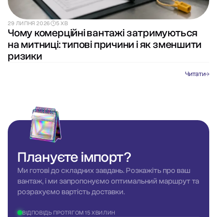
29 ЛИПНЯ 2026
5 ХВ
Чому комерційні вантажі затримуються
на митниці: типові причини і як зменшити
ризики
Читати
Плануєте
імпорт?
Ми готові до складних завдань. Розкажіть про ваш
вантаж, і ми запропонуємо оптимальний маршрут та
розрахуємо вартість доставки.
ВІДПОВІДЬ ПРОТЯГОМ 15 ХВИЛИН