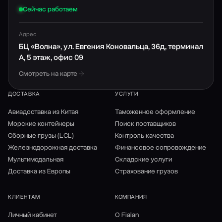
Шиномонтажные стенды.
Сейчас работаем
Установки для проверки и мойки колес.
Балансировочные станки.
Адрес
Гидравлические прессы.
БЦ «Волна», ул. Евгения Коновальца, 36д, терминал
Строительные компании приобретают:
А, 5 этаж, офис 09
Смотреть на карте
Бетоносмесители.
Цементные насосы.
ДОСТАВКА
УСЛУГИ
Штукатурные машины.
Краны разных типов.
Авиадоставка из Китая
Таможенное оформление
Не менее востребовано оборудование для бизнеса из
Морские контейнеры
Поиск поставщиков
Китая, предназначенное для медицинских целей:
Сборные грузы (LCL)
Контроль качества
Железнодорожная доставка
Финансовое сопровождение
Холодильные камеры.
Мультимодальная
Складские услуги
Аппараты ультразвукового исследования.
Доставка из Европы
Страхование грузов
Флюорографы.
Для удобства для вас собран перечень проверенных
КЛИЕНТАМ
КОМПАНИЯ
поставщиков, сотрудничество с которыми не несет в
себе риска. С нашей помощью вы приобретете любые
Личный кабинет
О Fialan