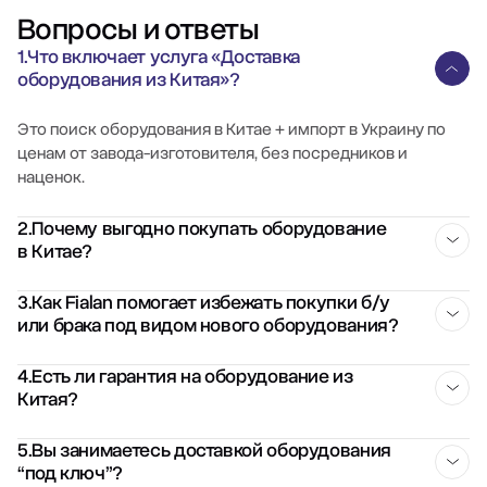
Вопросы и ответы
1.Что включает услуга «Доставка
оборудования из Китая»?
Это поиск оборудования в Китае + импорт в Украину по
ценам от завода-изготовителя, без посредников и
наценок.
2.Почему выгодно покупать оборудование
в Китае?
Потому что можно получить максимально выгодную цену
3.Как Fialan помогает избежать покупки б/у
или брака под видом нового оборудования?
напрямую от производителя, даже с учетом расходов на
доставку.
На стороне Fialan предусмотрен контроль качества —
4.Есть ли гарантия на оборудование из
Китая?
клиент не получит некачественное или б/у оборудование
под видом нового.
Да, вы получаете официальную гарантию напрямую от
5.Вы занимаетесь доставкой оборудования
“под ключ”?
завода-поставщика.