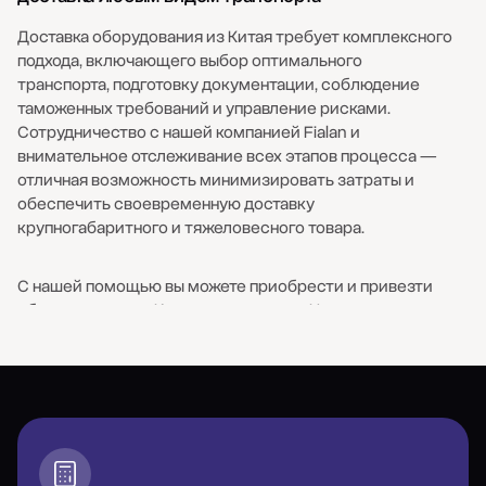
механизмов, а также газового оборудования — с
доставкой “до порога” заказчика и оформлением
Доставка оборудования из Китая требует комплексного
необходимых вопросов.
подхода, включающего выбор оптимального
транспорта, подготовку документации, соблюдение
таможенных требований и управление рисками.
Сотрудничество с нашей компанией Fialan и
внимательное отслеживание всех этапов процесса —
отличная возможность минимизировать затраты и
обеспечить своевременную доставку
крупногабаритного и тяжеловесного товара.
С нашей помощью вы можете приобрести и привезти
оборудование из Китая разного типа. Например,
промышленные установки для заводских цехов (станки,
фрезы), аппараты для пищевого производства и кафе,
комплексы для автосервисов и многое другое.
Оборудование для бизнеса из Китая характеризуется
высоким качеством при низкой стоимости. Это