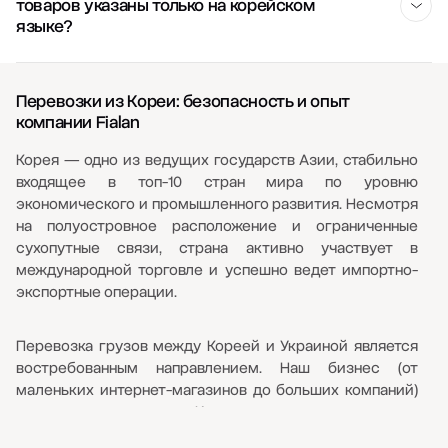
товаров указаны только на корейском
языке?
Поставщика следует попросить подготовить инвойс и
упаковочный лист с понятным описанием товаров на
Перевозки из Кореи: безопасность и опыт
английском языке. Одних кодов моделей или иероглифов
компании Fialan
недостаточно для корректной идентификации
продукции. Для сложного оборудования дополнительно
Корея — одно из ведущих государств Азии, стабильно
запрашиваются каталоги, технические паспорта или
входящее в топ-10 стран мира по уровню
ссылки на официальные спецификации.
экономического и промышленного развития. Несмотря
на полуостровное расположение и ограниченные
сухопутные связи, страна активно участвует в
международной торговле и успешно ведет импортно-
экспортные операции.
Перевозка грузов между Кореей и Украиной является
востребованным направлением. Наш бизнес (от
маленьких интернет-магазинов до больших компаний)
активно импортирует из Кореи: