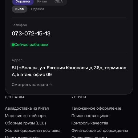
телефону. Наши специалисты подберут оптимальный
Украина
Китай
США
маршрут и вид транспорта, а также обозначат
Киев
Одесса
стоимость доставки.
Телефон
Почему для доставки товаров из Кореи выбирают
073-072-15-13
Fialan?
Сейчас работаем
Доставку грузов из Кореи в Украину или в Корею
доверяют нам, поскольку специалисты компании Fialan:
Адрес
БЦ «Волна», ул. Евгения Коновальца, 36д, терминал
Подбирают наиболее выгодный способ перевозки
А, 5 этаж, офис 09
(например, сборные грузы) с учетом характеристик
Смотреть на карте
перевозимых вещей.
Организуют перевозку ценных, крупногабаритных,
ДОСТАВКА
УСЛУГИ
опасных и скоропортящихся товаров в специальных
контейнерах.
Авиадоставка из Китая
Таможенное оформление
Обеспечивают страхование груза.
Морские контейнеры
Поиск поставщиков
Помогают в оформлении необходимой
Сборные грузы (LCL)
Контроль качества
документации и прохождении таможенных процедур.
Железнодорожная доставка
Финансовое сопровождение
Гарантируют точные сроки доставки.
Мультимодальная
Складские услуги