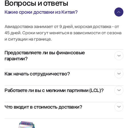
Вопросы и ответы
Какие сроки доставки из Китая?
Авиадоставка занимает от 9 дней, морская доставка - от
45 дней. Сроки могут меняться в зависимости от сезона
и ситуации на границе.
Предоставляете ли вы финансовые
гарантии?
Да, мы предоставляем финансовые гарантии на каждую
Как начать сотрудничество?
сделку. Это включает страхование груза, контроль
оплаты поставщику и юридическое сопровождение
Свяжитесь с нами через форму на сайте или по
Работаете ли вы с мелкими партиями (LCL)?
контракта.
телефону. Мы проведем бесплатную консультацию,
оценим ваш запрос и подготовим коммерческое
Да, мы организуем сборные перевозки (LCL) от 1 м³.
Что входит в стоимость доставки?
предложение.
Благодаря консолидации грузов на наших складах в
Китае, вы получаете выгодные тарифы даже для
Стоимость зависит от типа перевозки, объема и
небольших партий.
маршрута. В нее может входить: фрахт, таможенное