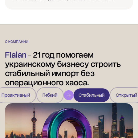
О КОМПАНИИ
Fialan
-
21 год помогаем
украинскому бизнесу строить
стабильный импорт без
операционного хаоса.
ивный
Гибкий
Стабильный
Открытый
Пар