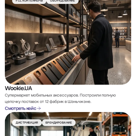
FCL КОНТЕЙНЕРЫ
ОБОРУДОВАНИЕ
Wookie.UA
Супермаркет мобильных аксессуаров. Построили полную
цепочку поставок от 12 фабрик в Шэньчжэне.
Смотреть кейс
ДИСТРИБУЦИЯ
БРЕНДИРОВАНИЕ