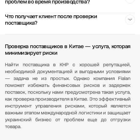
отсутствие точного адреса производства или нежелание
проблем во время производства?
ситуацию могут быть ограничены условиями договора и
допускать представителя на фабрику. Каждый такой
действиями самого поставщика. Fialan может собрать
признак не обязательно означает мошенничество, но
информацию о компании, связаться с ее
Проверка показывает состояние компании и
Что получает клиент после проверки
требует объяснения.
представителями и при необходимости организовать
поставщика?
производства на момент ее проведения, но не может
проверку на месте. Поэтому обращаться за проверкой
полностью исключить будущие нарушения сроков,
лучше сразу после появления сомнений, не дожидаясь
замену материалов или снижение качества. После
Клиент получает собранную информацию о компании,
даты отгрузки.
подтверждения надежности поставщика важно
результаты документального анализа и выводы по
Проверка поставщиков в Китае — услуга, которая
правильно зафиксировать требования в документах и
обнаруженным рискам. Если проводился выезд на
минимизирует риски
отдельно контролировать изготовление партии.
предприятие, отчет дополняется фактическими данными
о производстве и материалами с места проверки. На
Найти поставщика в КНР с хорошей репутацией,
основании этой информации можно решить, начинать ли
необходимой документацией и выгодными условиями
сотрудничество, запросить ли дополнительные гарантии
— задача не из простых. Однако компания Fialan
или выбрать другого поставщика.
поможет избежать финансовых рисков и задержек
поставок, поскольку нами предусмотрена такая услуга,
как проверка производителя в Китае. Это эффективный
инструмент управления рисками, который является
важным этапом международной логистики и защищает
украинский бизнес от проблем еще до отгрузки
товара.