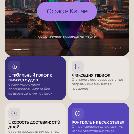
Ответственность
гарантируем сохранность груза
03 / 04
Стабильный график
Фиксация тарифа
выхода судов
Стоимость согласовывается до
отправки и не меняется в
С нами можно чётко
процессе
спланировать импорт без
срывов в цепочке поставок
Скорость доставки: от 9
Контроль на всех этапах
дней
От производства до склада - мы
несём ответственность за
Строим маршруты импорта так,