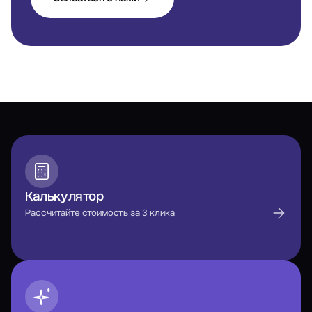
вам що до
бізнес, та
вебінари. 
розвиватис
справі.
Калькулятор
Рассчитайте стоимость за 3 клика