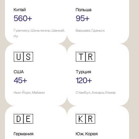
Китай
Польша
560+
95+
Гуанчжоу, Шэньчжэнь, Шанхай,
Варшава, Гданьск
Иу
🇺🇸
🇹🇷
США
Турция
45+
120+
Нью-Йорк, Майами
Стамбул, Анкара, Измир
🇩🇪
🇰🇷
Германия
Юж. Корея