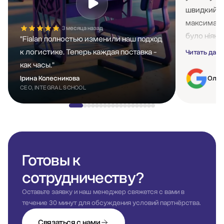
швидкий п
максимальн
3 месяца назад
було ніяки
"Fialan полностью изменили наш подход
не зважаюч
к логистике. Теперь каждая поставка -
Читать дал
разів змі
как часы."
роботу це 
Ірина Колесникова
Олен
сторону! 
CEO, INTEGRAL SCHOOL
робити з ц
зазначити 
компаній б
працювати 
відгуки ро
Готовы к
зірку на я
сотрудничеству?
економі це
враховуват
Оставьте заявку и наш менеджер свяжется с вами в
течение 30 минут для обсуждения условий партнёрства.
компанією 
знати що м
Связаться с нами