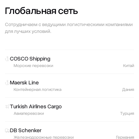
Глобальная сеть
Сотрудничаем с ведущими логистическими компаниями
для лучших условий.
COSCO Shipping
Морские перевозки
Китай
Maersk Line
Контейнерная логистика
Дания
Turkish Airlines Cargo
Авиаперевозки
Турция
DB Schenker
Железнодорожные перевозки
Германия