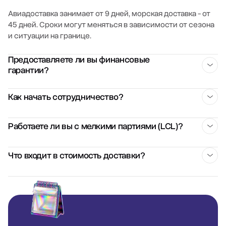
Авиадоставка занимает от 9 дней, морская доставка - от
45 дней. Сроки могут меняться в зависимости от сезона
и ситуации на границе.
Предоставляете ли вы финансовые
гарантии?
Да, мы предоставляем финансовые гарантии на каждую
Как начать сотрудничество?
сделку. Это включает страхование груза, контроль
оплаты поставщику и юридическое сопровождение
Свяжитесь с нами через форму на сайте или по
Работаете ли вы с мелкими партиями (LCL)?
контракта.
телефону. Мы проведем бесплатную консультацию,
оценим ваш запрос и подготовим коммерческое
Да, мы организуем сборные перевозки (LCL) от 1 м³.
Что входит в стоимость доставки?
предложение.
Благодаря консолидации грузов на наших складах в
Китае, вы получаете выгодные тарифы даже для
Стоимость зависит от типа перевозки, объема и
небольших партий.
маршрута. В нее может входить: фрахт, таможенное
оформление, страхование, внутренняя доставка по
Украине.