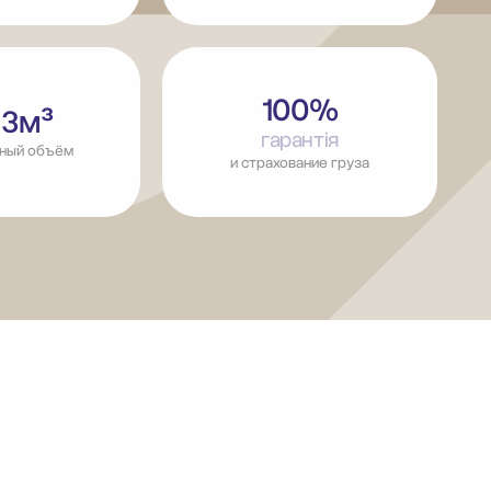
100%
 3м³
гарантія
ный объём
и страхование груза