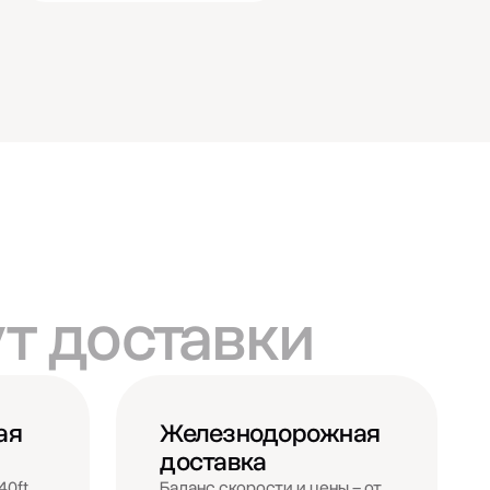
т доставки
ая
Железнодорожная
доставка
40ft
Баланс скорости и цены – от