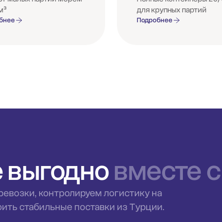
 м³
для крупных партий
бнее
Подробнее
 выгодно
вместе с 
евозки, контролируем логистику на
ить стабильные поставки из Турции.