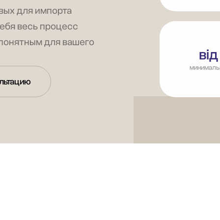
вых для импорта
себя весь процесс
 понятным для вашего
від
минималь
льтацию