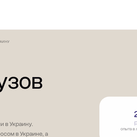
ИЕ И КОНСАЛТИНГ
ТИПЫ ТОВАРОВ
ДРУГИЕ СТРАНЫ
О FIA
РАИНУ
узов
р
и в Украину.
опыта в 
осом в Украине, а