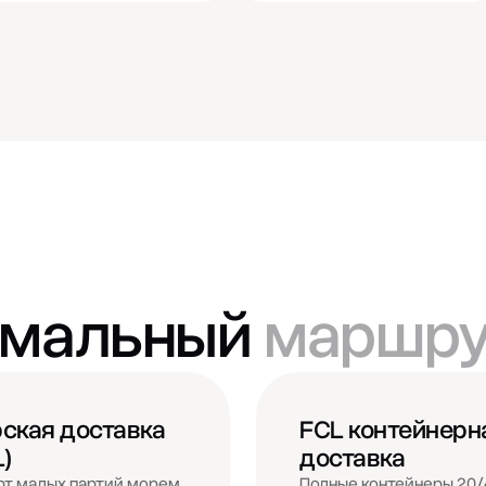
имальный
маршру
ская доставка
FCL контейнерн
L)
доставка
т малых партий морем
Полные контейнеры 20/