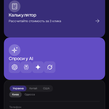
Калькулятор
Рассчитайте стоимость за 3 клика
Спроси у AI
Украина
Китай
США
Киев
Одесса
Телефон