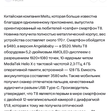
FIALAN
Китайская компания Meitu, которая больше известна
благодаря одноименному приложению, выпустила
ориентированный на любителей «селфи» смартфон T8.
Новинка получила полностью металлический корпус, вес
устройства составляет около 170 г. Смартфон обойдется
в $480, а версия Angelababy — в $520. Meitu T8
оборудован 5,2-дюймовым AMOLED-дисплеем с
разрешением 1920×1080 точек, 10-ядерным чипом
MediaTek Helio X с тактовой частотой 2,3 ГГц, 4 ГБ
оперативной памяти, встроенной — 128 ГБ. Емкость
аккумулятора составляет 3580 мАч. Также мобильник
получил сканер отпечатков пальцев, качественный
аудиочип и разъем USB Type-C. Производитель
утверждает, что T8 является первым в мире смартфоном
с двойной 12-мегапиксельной камерой с диафрагмой
f/1.8, которая к тому же получила оптический