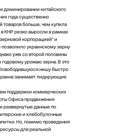
ном доминировании китайского
едних года существенно
ай товаров больше, чем купила
 в КНР резко выросли в рамках
-зерновой корпорацией" и
же позволило украинскому зерну
днако уже со второй половины
е годовому урожаю зерна. В это
. Освободившуюся нишу быстро
Украина занимает лидирующие
утем поддержки коммерческих
ерты Офиса продвижения
ли развернутые данные по
дитерские и хлебобулочные
апитки. Но, помимо проведения
 ресурсы для реальной