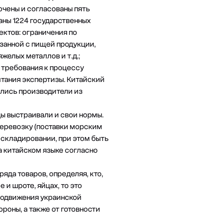
чены и согласованы пять
ваны 1224 государственных
ектов: ограничения по
занной с пищей продукции,
желых металлов и т.д.;
 требования к процессу
итания экспертизы. Китайский
улись производители из
цы выстраивали и свои нормы.
перевозку (поставки морским
складировании, при этом быть
а китайском языке согласно
яда товаров, определяя, кто,
 и шроте, яйцах, то это
продвижения украинской
роны, а также от готовности