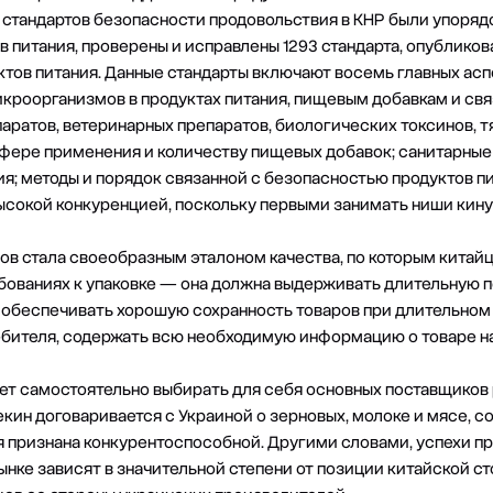
тандартов безопасности продовольствия в КНР были упорядо
в питания, проверены и исправлены 1293 стандарта, опублико
ктов питания. Данные стандарты включают восемь главных асп
кроорганизмов в продуктах питания, пищевым добавкам и свя
ратов, ветеринарных препаратов, биологических токсинов, тя
фере применения и количеству пищевых добавок; санитарные
ия; методы и порядок связанной с безопасностью продуктов п
ысокой конкуренцией, поскольку первыми занимать ниши кин
нов стала своеобразным эталоном качества, по которым китай
ебованиях к упаковке — она должна выдерживать длительную 
 обеспечивать хорошую сохранность товаров при длительном 
ебителя, содержать всю необходимую информацию о товаре н
жет самостоятельно выбирать для себя основных поставщиков р
кин договаривается с Украиной о зерновых, молоке и мясе, сое
ия признана конкурентоспособной. Другими словами, успехи 
нке зависят в значительной степени от позиции китайской сто