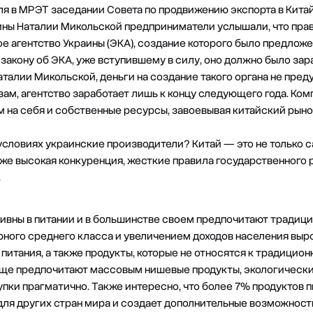
ля в МРЭТ заседании Совета по продвижению экспорта в Кита
ины Наталии Микольской предприниматели услышали, что прав
е агентство Украины (ЭКА), создание которого было предлож
о закону об ЭКА, уже вступившему в силу, оно должно было зар
аталии Микольской, деньги на создание такого органа не пред
м, агентство заработает лишь к концу следующего года. Ко
 на себя и собственные ресурсы, завоевывая китайский рыно
 условиях украинские производители? Китай — это не только 
кже высокая конкуренция, жесткие правила государственного 
.
ивны в питании и в большинстве своем предпочитают традици
ого среднего класса и увеличением доходов населения выро
итания, а также продукты, которые не относятся к традицион
ще предпочитают массовым нишевые продукты, экологически 
пки прагматично. Также интересно, что более 7% продуктов п
 для других стран мира и создает дополнительные возможнос