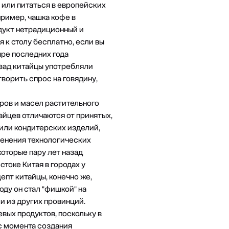
 или питаться в европейских
пример, чашка кофе в
одукт нетрадиционный и
 к столу бесплатно, если вы
ыре последних года
азад китайцы употребляли
творить спрос на говядину,
ров и масел растительного
айцев отличаются от принятых,
 или кондитерских изделий,
менения технологических
которые пару лет назад
токе Китая в городах у
епт китайцы, конечно же,
оду он стал "фишкой" на
и из других провинций.
вых продуктов, поскольку в
с момента создания