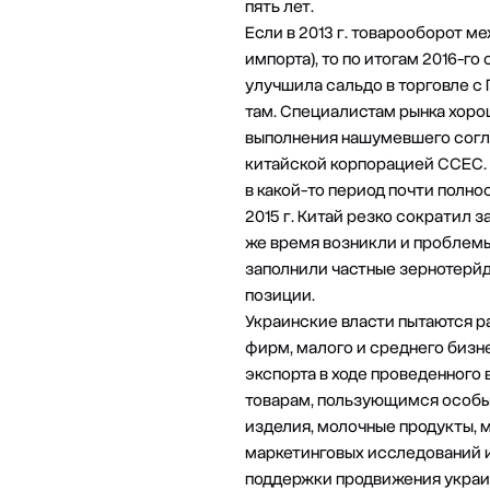
пять лет.
Если в 2013 г. товарооборот м
импорта), то по итогам 2016-г
улучшила сальдо в торговле с 
там. Специалистам рынка хорош
выполнения нашумевшего согла
китайской корпорацией ССЕС. К
в какой-то период почти полно
2015 г. Китай резко сократил 
же время возникли и проблемы
заполнили частные зернотерйд
позиции.
Украинские власти пытаются 
фирм, малого и среднего бизн
экспорта в ходе проведенного 
товарам, пользующимся особым
изделия, молочные продукты, м
маркетинговых исследований и
поддержки продвижения украин