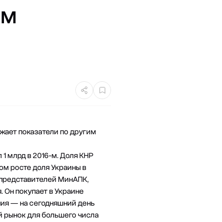
им
жает показатели по другим
л 1 млрд в 2016-м. Доля КНР
ом росте доля Украины в
 представителей МинАПК,
 Он покупает в Украине
ния — на сегодняшний день
ой рынок для большего числа