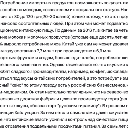
. Потребление импортных продуктов, возможность покупать их
, особенно молодых, показателем их социального статуса. На
ит от 80 до 120 грн (20–30 юаней) только потому, что этот пр
нансово состоятельных людей. При этом чай может подаваться
ционную китайскую пищу. По данным за 2016 г., в Китае за чет
ение молока и молочных продуктов (которые еще десять лет н
5,1% выросло потребление мяса. Китай уже сам не может удовле
 году составило 7,7 млн т при производстве в 6,9 млн.
ортным фруктам и ягодам, больше едят хлеба, потребляют жи
 алкогольные напитки. Однако также известно, что вкусы кит
любят сладкого. Производителям, например, конфет, шоколада
аться под вкусы китайских потребителей, а это потребует из
ный "кейс" по этому поводу есть у российских бизнесменов, 
-медовиком. Он стал настолько популярным, что на северо-вос
есколько десятков фабрик и цехов по производству торта (рец
стные вкусы, обозвав торт "русским тирамису"). В прошлом г
инции Хейлунцзян. За ним летели самолетами даже покупател
, что китайские власти усилили контроль над качеством пище
 отравления поддельными продуктами питания. За семь лет 