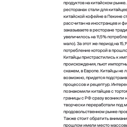
продуктов на китайском рынке
ресторанах стали для китайцев
китайской кофейне в Пекине сто
рассчитан на иностранцев и фи
заказываете в ресторане тради
увеличилось на 11,5% потребл
мало). За этот же период на 1
потребление которой в прошлом
Китайцы пристрастились к имп
происхождения, пьют импортные
скажем, в Европе. Китайцы не 
возможно, придется подстраив
процессов и рецептур. Интерес
познакомили китайцев с тортом
границы с РФ сразу возникли н
творчески переработали под ме
продовольственном рынке пров
Также стоит обратить внимание
прошлом имели место массовые