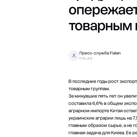
опережает
товарным 
Пресс-служба Fialan
FIALAN
В последние годы рост экспор
товарным группам.
За минувшие пять лет он увелич
составила 6,6% в общем экспо
аграрном импорте Китая остае
украинские аграрии лишь на 7,
главным образом сырье, а не 
главная задача для Киева. Ее 