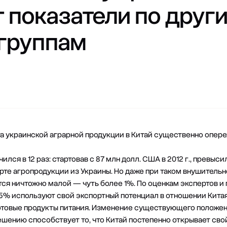
 показатели по друг
группам
та украинской аграрной продукции в Китай существенно опере
ился в 12 раз: стартовав с 87 млн долл. США в 2012 г., превыси
рте агропродукции из Украины. Но даже при таком внушительн
тся ничтожно малой — чуть более 1%. По оценкам экспертов и
5% используют свой экспортный потенциал в отношении Китая.
готовые продукты питания. Изменение существующего положе
решению способствует то, что Китай постепенно открывает св