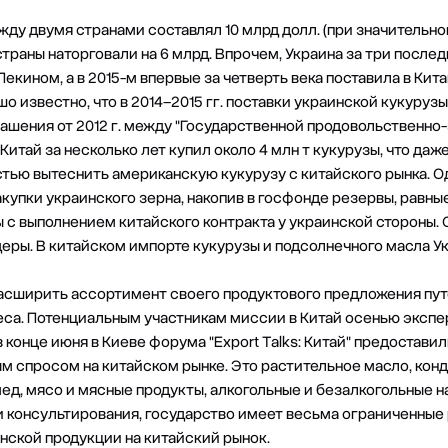
ежду двумя странами составлял 10 млрд долл. (при значитель
о страны наторговали на 6 млрд. Впрочем, Украина за три посл
Пекином, а в 2015-м впервые за четверть века поставила в Кит
о известно, что в 2014–2015 гг. поставки украинской кукурузы
шения от 2012 г. между "Государственной продовольственно
итай за несколько лет купил около 4 млн т кукурузы, что да
стью вытеснить американскую кукурузу с китайского рынка. О
закупки украинского зерна, накопив в госфонде резервы, равны
 с выполнением китайского контракта у украинской стороны
еры. В китайском импорте кукурузы и подсолнечного масла 
расширить ассортимент своего продуктового предложения п
еса. Потенциальным участникам миссии в Китай осенью эксп
в конце июня в Киеве форума "Export Talks: Китай" предостави
 спросом на китайском рынке. Это растительное масло, кон
ед, мясо и мясные продукты, алкогольные и безалкогольные н
 консультирования, государство имеет весьма ограниченные
ской продукции на китайский рынок.