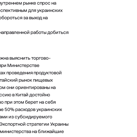
нутреннем рынке спрос на
рспективным для украинских
обороться за выход на
енаправленной работы добиться
лжна выяснить торгово-
 при Министерстве
мках проведения продуктовой
китайский рынок пищевых
том они ориентированы на
ссию в Китай достойно
о при этом берет на себя
чае 50% расходов украинских
тами из субсидируемого
 Экспортной стратегии Украины
в министерства на ближайшие