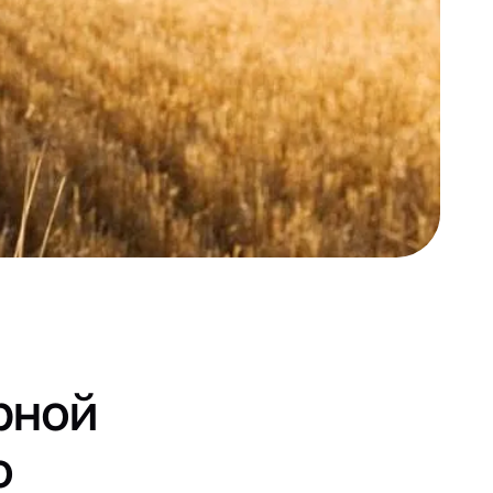
рной
о