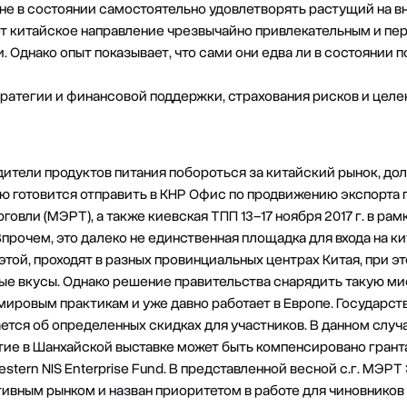
 не в состоянии самостоятельно удовлетворять растущий на в
ет китайское направление чрезвычайно привлекательным и пе
 Однако опыт показывает, что сами они едва ли в состоянии п
тратегии и финансовой поддержки, страхования рисков и цел
дители продуктов питания побороться за китайский рынок, до
ю готовится отправить в КНР Офис по продвижению экспорта
говли (МЭРТ), а также киевская ТПП 13–17 ноября 2017 г. в ра
Впрочем, это далеко не единственная площадка для входа на 
этой, проходят в разных провинциальных центрах Китая, при э
ые вкусы. Однако решение правительства снарядить такую ми
мировым практикам и уже давно работает в Европе. Государств
ается об определенных скидках для участников. В данном слу
тие в Шанхайской выставке может быть компенсировано гран
ern NIS Enterprise Fund. В представленной весной с.г. МЭРТ
ивным рынком и назван приоритетом в работе для чиновнико