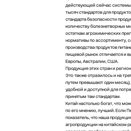
действующей сейчас системы с
тысяч стандартов для продукто
стандарта безопасности проду
количеству болезнетворных ми
остаткам агрохимических препа
нормативы по ассортименту, с
производства продуктов питан
пищевой рынок отличается и в
Европы, Австралии, США.
Продукция этих стран и регио
Это также отразилось и на тр
путем превышают один месяц),
удобной и доступной для потр
принятым там стандартам.
Китай настолько богат, что мо
по его мнению, лучший. Если Пе
показатель, что наша продукц
агропродукции на китайском ры