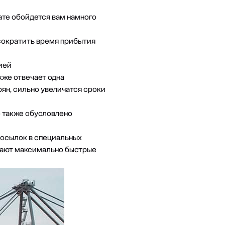
тате обойдется вам намного
 сократить время прибытия
ией
кже отвечает одна
рян, сильно увеличатся сроки
о также обусловлено
осылок в специальных
ивают максимально быстрые