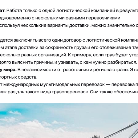
ат
. Работа только с одной логистической компанией в резуль
 одновременно с несколькими разными перевозчиками
Используя несколькие варианты доставки, можно значительно
идется заключить всего один договор с логистической компан
м этапе доставки за сохранность груза и его отслеживание та
несколько разных организаций. К примеру, если груз будет уте
долго выяснить причины, и узнавать, с кем нужно разбираться.
у мира.
В независимости от расстояния и региона страны. Эт
портных средств.
т международных мультимодальных перевозок — перевозка п
 как раз для такого вида грузоперевозок. Они также обеспеч