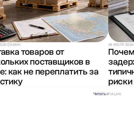
2026
5 МИН
29 ИЮЛЯ 2026
авка товаров от
Почем
ольких поставщиков в
задер
е: как не переплатить за
типич
стику
риски
Читать
FIALAN