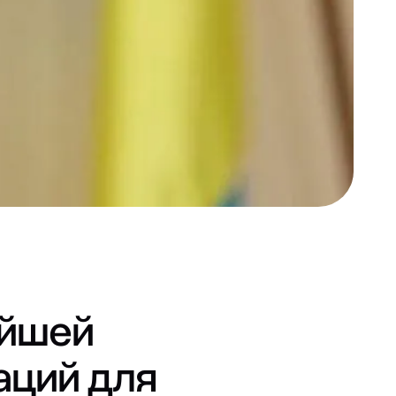
ейшей
аций для