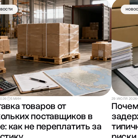
ОВОСТИ
НОВО
2026
5 МИН
29 ИЮЛЯ 2026
авка товаров от
Почем
ольких поставщиков в
задер
е: как не переплатить за
типич
стику
риски