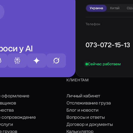
Украина
Китай
СШ
Телефон
073-072-15-13
роси у AI
Сейчас работаем
КЛИЕНТАМ
е оформление
Личный кабинет
авщиков
Отслеживание груза
чества
Блог и новости
 сопровождение
Вопросы и ответы
услуги
Договор и документы
е грузов
Калькулятор