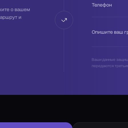
Телефон
жите о вашем
маршрут и
Опишите ваш г
Ваши данные защищ
передаются третьи