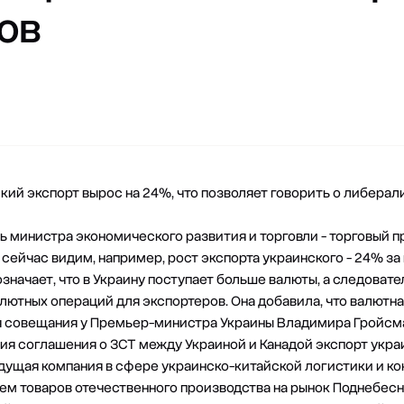
ов
ский экспорт вырос на 24%, что позволяет говорить о либера
 министра экономического развития и торговли - торговый п
 сейчас видим, например, рост экспорта украинского - 24% за 
 означает, что в Украину поступает больше валюты, а следова
ютных операций для экспортеров. Она добавила, что валютн
я совещания у Премьер-министра Украины Владимира Гройсма
ия соглашения о ЗСТ между Украиной и Канадой экспорт укра
едущая компания в сфере украинско-китайской логистики и ко
м товаров отечественного производства на рынок Поднебесно