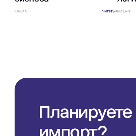
Читать
FIALAN
FIALAN
Планируете
импорт?