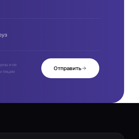
руз
ены и не
Отправить
м лицам