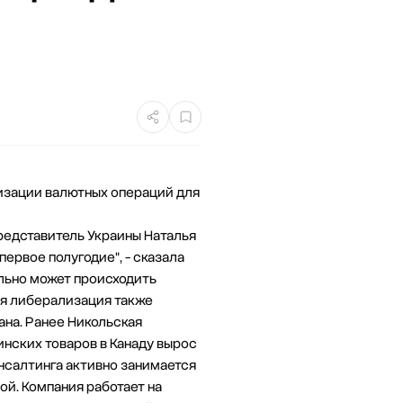
лизации валютных операций для
редставитель Украины Наталья
первое полугодие", - сказала
тельно может происходить
ая либерализация также
на. Ранее Никольская
инских товаров в Канаду вырос
нсалтинга активно занимается
й. Компания работает на