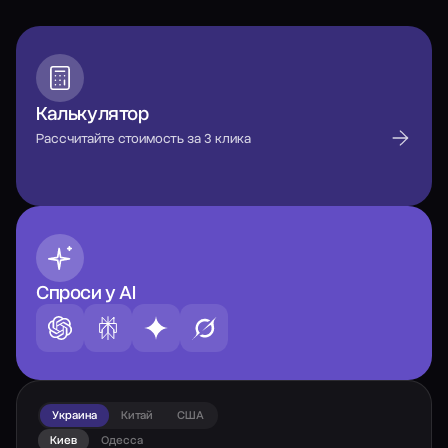
Калькулятор
Рассчитайте стоимость за 3 клика
Спроси у AI
Украина
Китай
США
Киев
Одесса