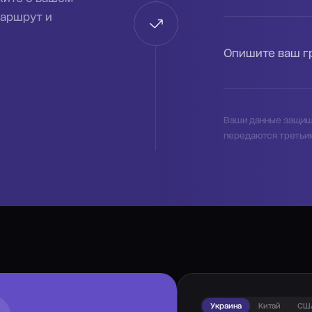
маршрут и
Опишите ваш г
Ваши данные защищ
передаются третьи
Украина
Китай
СШ