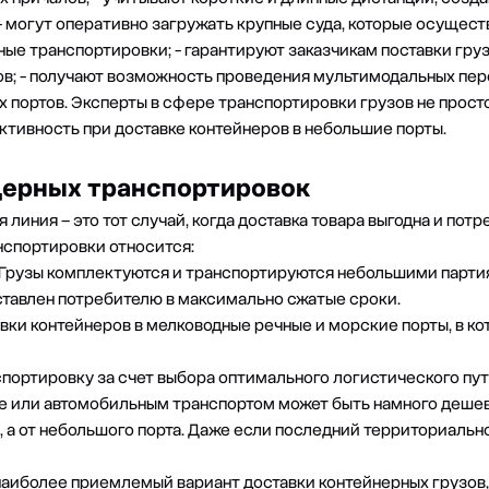
- могут оперативно загружать крупные суда, которые осущес
ные транспортировки;
- гарантируют заказчикам поставки груз
в;
- получают возможность проведения
мультимодальных пер
 портов.
Эксперты в сфере транспортировки грузов не прост
ктивность при доставке контейнеров в небольшие порты.
ерных транспортировок
линия – это тот случай, когда доставка товара выгодна и потр
спортировки относится:
Грузы комплектуются и транспортируются небольшими партиям
оставлен потребителю в максимально сжатые сроки.
вки контейнеров в мелководные речные и морские порты, в ко
портировку за счет выбора оптимального логистического пу
е или автомобильным транспортом может быть намного дешев
о, а от небольшого порта. Даже если последний территориаль
аиболее приемлемый вариант доставки контейнерных грузов,