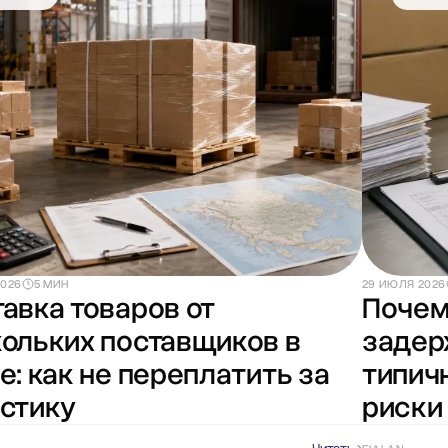
2026
5 МИН
29 ИЮЛЯ 2026
авка товаров от
Почем
ольких поставщиков в
задер
е: как не переплатить за
типич
стику
риски