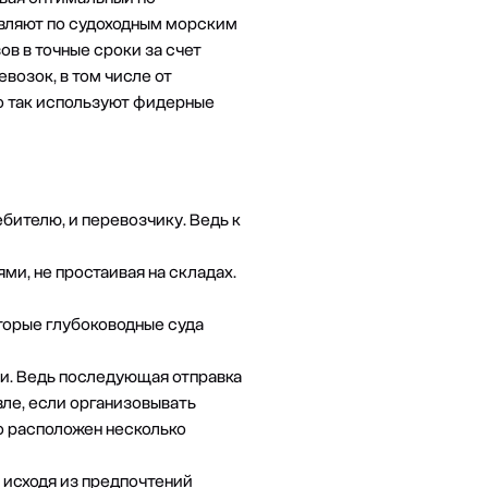
твляют по судоходным морским
ов в точные сроки за счет
евозок
, в том числе от
о так используют фидерные
ебителю, и перевозчику. Ведь к
и, не простаивая на складах.
торые глубоководные суда
ти. Ведь последующая отправка
ле, если организовывать
но расположен несколько
 исходя из предпочтений