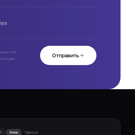
руз
ены и не
Отправить
м лицам
А
Киев
Одесса