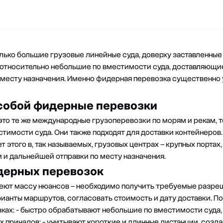
олько большие грузовые линейные суда, доверху заставленны
относительно небольшие по вместимости суда, доставляющие
о месту назначения. Именно фидерная перевозка существенно 
собой фидерные перевозки
то те же международные грузоперевозки по морям и рекам, 
тимости суда. Они также подходят для
доставки контейнеров
т этого в, так называемых, грузовых центрах – крупных порта
и дальнейшей отправки по месту назначения.
дерных перевозок
ют массу нюансов – необходимо получить требуемые разре
ианты маршрутов, согласовать стоимость и дату доставки.
По
ках:
- быстро обрабатывают небольшие по вместимости суда, 
х причалов;
- учитывают короткие и длинные дистанции, созд