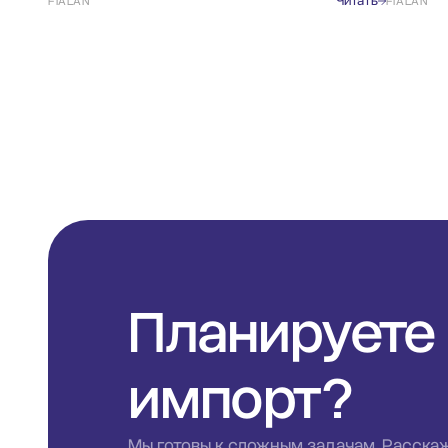
Читать
FIALAN
FIALAN
Планируете
импорт?
Мы готовы к сложным задачам. Расска