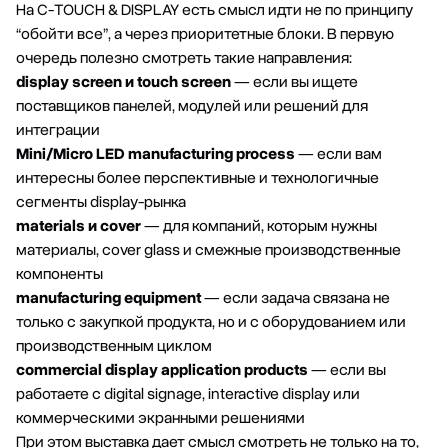
На C-TOUCH & DISPLAY есть смысл идти не по принципу
“обойти все”, а через приоритетные блоки. В первую
очередь полезно смотреть такие направления:
display screen и touch screen
— если вы ищете
поставщиков панелей, модулей или решений для
интеграции
Mini/Micro LED manufacturing process
— если вам
интересны более перспективные и технологичные
сегменты display-рынка
materials и cover
— для компаний, которым нужны
материалы, cover glass и смежные производственные
компоненты
manufacturing equipment
— если задача связана не
только с закупкой продукта, но и с оборудованием или
производственным циклом
commercial display application products
— если вы
работаете с digital signage, interactive display или
коммерческими экранными решениями
При этом выставка дает смысл смотреть не только на то,