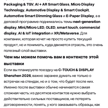
Packaging & TGV
,
AI + AR Smart Glass
,
Micro Display
Technology
,
Automotive Display & Smart Cockpit
,
Automotive Smart Dimming Glass
и
E-Paper Display
, а в
деловой программе поднимались темы
next-generation
display
,
Mini/Micro LED
,
OLED
,
smart touch
,
commercial
display
,
AI & IoT integration
и
XR/Metaverse
. Для
компании, которая хочет не просто купить текущий
продукт, но и понимать, куда движется отрасль, это очень
полезный слой выставки.
Чем мы можем помочь вам в контексте этой
выставки
Если вы планируете поездку на
C-TOUCH & DISPLAY
Shenzhen 2026
, важно заранее думать не только о
встречах на стендах, но и о том, что будет после них.
Именно после выставки обычно начинается самая
сложная часть: из десятков контактов нужно выбрать
действительно сильных поставщиков, не потерять
договоренности, понять, у кого заказывать образцы, как