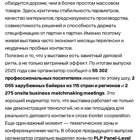
обходится дороже, чем в более простом массовом
товаре. Здесь критичны стабильность параметров,
качество материалов, предсказуемость производства,
совместимость решений и способность держать
спецификацию от партии к партии. Именно поэтому
живая выставка часто экономит месяцы переписки и
неудачных пробных контактов.
Полезно и то, что у выставки есть заметный деловой
ритм, а не только витринный эффект. По итогам выпуска
2025 года сам организатор сообщил о
55 302
профессиональных посетителях
именно по этому шоу,
2
055 зарубежных байерах из 115 стран и регионов
и
2
275 onsite business matchmaking meetings
. Это
хороший индикатор того, что выставка работает не только
как демонстрация технологий, но и как площадка для
реального делового контакта и cross-border cooperation.
Еще один важный момент — тематические зоны и
конференционная часть. В обзоре предыдущего выпуска
организатор отдельно выделял зоны по
PLP Panel-Level