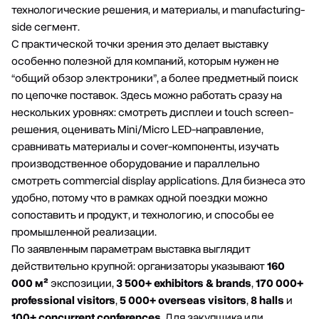
технологические решения, и материалы, и manufacturing-
side сегмент.
С практической точки зрения это делает выставку
особенно полезной для компаний, которым нужен не
“общий обзор электроники”, а более предметный поиск
по цепочке поставок. Здесь можно работать сразу на
нескольких уровнях: смотреть дисплеи и touch screen-
решения, оценивать Mini/Micro LED-направление,
сравнивать материалы и cover-компоненты, изучать
производственное оборудование и параллельно
смотреть commercial display applications. Для бизнеса это
удобно, потому что в рамках одной поездки можно
сопоставить и продукт, и технологию, и способы ее
промышленной реализации.
По заявленным параметрам выставка выглядит
действительно крупной: организаторы указывают
160
000 м²
экспозиции,
3 500+ exhibitors & brands
,
170 000+
professional visitors
,
5 000+ overseas visitors
,
8 halls
и
100+ concurrent conferences
. Для закупщика или