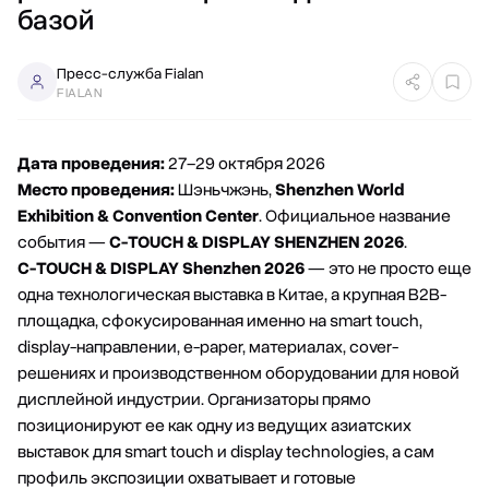
базой
Пресс-служба Fialan
FIALAN
Дата проведения:
27–29 октября 2026
Место проведения:
Шэньчжэнь,
Shenzhen World
Exhibition & Convention Center
. Официальное название
события —
C-TOUCH & DISPLAY SHENZHEN 2026
.
C-TOUCH & DISPLAY Shenzhen 2026
— это не просто еще
одна технологическая выставка в Китае, а крупная B2B-
площадка, сфокусированная именно на smart touch,
display-направлении, e-paper, материалах, cover-
решениях и производственном оборудовании для новой
дисплейной индустрии. Организаторы прямо
позиционируют ее как одну из ведущих азиатских
выставок для smart touch и display technologies, а сам
профиль экспозиции охватывает и готовые