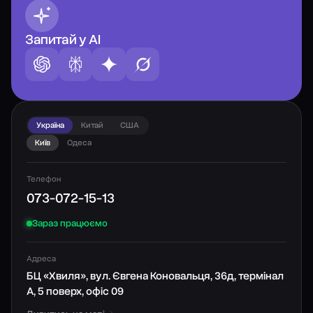
Запитай у AI
Україна
Китай
США
Київ
Одеса
Телефон
073-072-15-13
Зараз працюємо
Адреса
БЦ «Хвиля», вул. Євгена Коновальця, 36д, термінал
А, 5 поверх, офіс 09