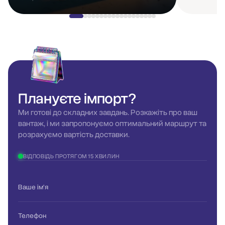
робити з ц
зазначити 
компаній б
працювати 
відгуки ро
зірку на я
економі це
Плануєте
імпорт?
враховуват
Ми готові до складних завдань. Розкажіть про ваш
компанією 
вантаж, і ми запропонуємо оптимальний маршрут та
знати що м
розрахуємо вартість доставки.
вам що до
бізнес, та
ВІДПОВІДЬ ПРОТЯГОМ 15 ХВИЛИН
вебінари. 
розвиватис
Ваше ім'я
справі.
Телефон