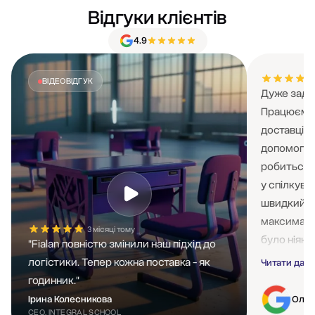
Відгуки клієнтів
4.9
ВІДЕОВІДГУК
Дуже задов
Працюємо 
доставці і
допомогає 
робиться н
у спілкува
швидкий п
максимальн
3 місяці тому
було ніяки
"Fialan повністю змінили наш підхід до
не зважаюч
логістики. Тепер кожна поставка - як
Читати далі
разів змі
годинник."
роботу це 
Ірина Колесникова
Олен
сторону! 
CEO, INTEGRAL SCHOOL