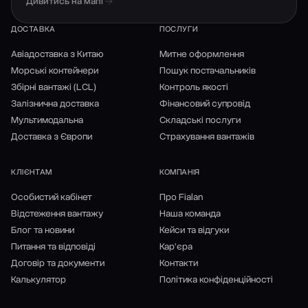
Дивитись на мапі
ДОСТАВКА
ПОСЛУГИ
Авіадоставка з Китаю
Митне оформлення
Морські контейнери
Пошук постачальників
Збірні вантажі (LCL)
Контроль якості
Залізнична доставка
Фінансовий супровід
Мультимодальна
Складські послуги
Доставка з Європи
Страхування вантажів
КЛІЄНТАМ
КОМПАНІЯ
Особистий кабінет
Про Fialan
Відстеження вантажу
Наша команда
Блог та новини
Кейси та відгуки
Питання та відповіді
Кар'єра
Договір та документи
Контакти
Калькулятор
Політика конфіденційності