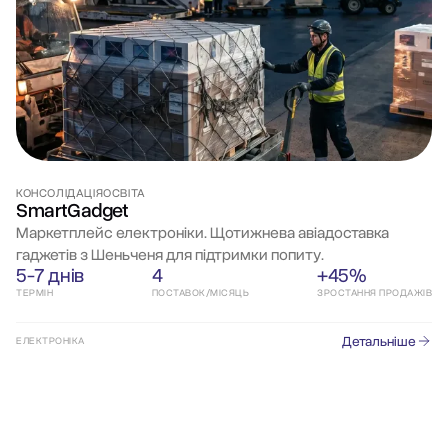
КОНСОЛІДАЦІЯ
ОСВІТА
SmartGadget
Маркетплейс електроніки. Щотижнева авіадоставка
гаджетів з Шеньченя для підтримки попиту.
5-7 днів
4
+45%
ТЕРМІН
ПОСТАВОК/МІСЯЦЬ
ЗРОСТАННЯ ПРОДАЖІВ
Детальніше
ЕЛЕКТРОНІКА