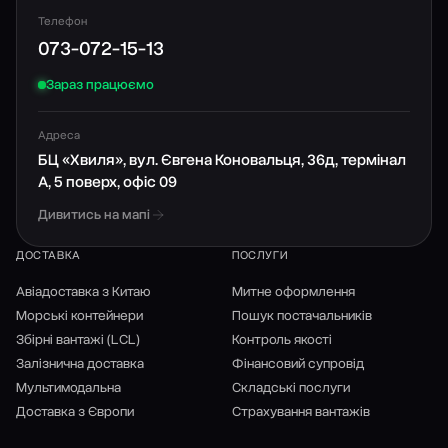
Телефон
073-072-15-13
Зараз працюємо
Адреса
БЦ «Хвиля», вул. Євгена Коновальця, 36д, термінал
А, 5 поверх, офіс 09
Дивитись на мапі
ДОСТАВКА
ПОСЛУГИ
Авіадоставка з Китаю
Митне оформлення
Морські контейнери
Пошук постачальників
Збірні вантажі (LCL)
Контроль якості
Залізнична доставка
Фінансовий супровід
Мультимодальна
Складські послуги
Доставка з Європи
Страхування вантажів