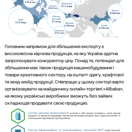
Головним напрямом для збільшення експорту є
високоякісна харчова продукція, на яку Україна здатна
запропонувати конкурентну ціну. Понад те, потенціал для
збільшення має також продукція машинобудування і
товари креативного сектору, на кшталт одягу, крафтової
та хенд-мейд продукції. Співпрацю у цьому секторі варто
організовувати на майданчику онлайн-торгівлі «Alibaba»,
на якому українські виробники зможуть без зайвих
складнощів продавати свою продукцію.