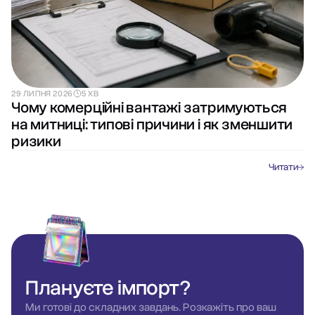
29 ЛИПНЯ 2026
5 ХВ
Чому комерційні вантажі затримуються
на митниці: типові причини і як зменшити
ризики
Читати
Плануєте
імпорт?
Ми готові до складних завдань. Розкажіть про ваш