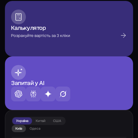
Калькулятор
Розрахуйте вартість за 3 кліки
Запитай у AI
Україна
Китай
США
Київ
Одеса