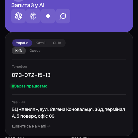
Запитай у AI
Україна
Китай
США
Київ
Одеса
Телефон
073-072-15-13
Зараз працюємо
Адреса
БЦ «Хвиля», вул. Євгена Коновальця, 36д, термінал
А, 5 поверх, офіс 09
Дивитись на мапі