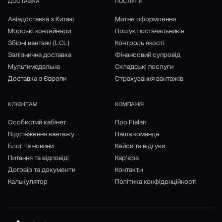
ДОСТАВКА
ПОСЛУГИ
Авіадоставка з Китаю
Митне оформлення
Морські контейнери
Пошук постачальників
Збірні вантажі (LCL)
Контроль якості
Залізнична доставка
Фінансовий супровід
Мультимодальна
Складські послуги
Доставка з Європи
Страхування вантажів
КЛІЄНТАМ
КОМПАНІЯ
Особистий кабінет
Про Fialan
Відстеження вантажу
Наша команда
Блог та новини
Кейси та відгуки
Питання та відповіді
Кар'єра
Договір та документи
Контакти
Калькулятор
Політика конфіденційності