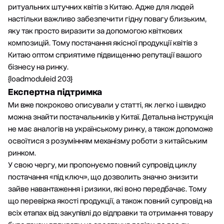
ритуальних штучних квітів з Китаю. Адже для людей
настільки важливо забезпечити гідну повагу близьким,
яку так просто виразити за допомогою квіткових
композицій. Тому постачання якісної продукції квітів з
Китаю оптом сприятиме підвищенню репутації вашого
бізнесу на ринку.
{loadmoduleid 203}
Експертна підтримка
Ми вже
покроково описували у статті
, як легко і швидко
можна знайти постачальників у Китаї. Детальна інструкція
не має аналогів на українському ринку, а також допоможе
освоїтися з розумінням механізму роботи з китайським
ринком.
У свою чергу, ми пропонуємо повний супровід циклу
постачання «під ключ», що дозволить значно знизити
зайве навантаження і ризики, які воно передбачає. Тому
що
перевірка якості продукції
, а також
повний супровід
на
всіх етапах від закупівлі до відправки та отримання товару