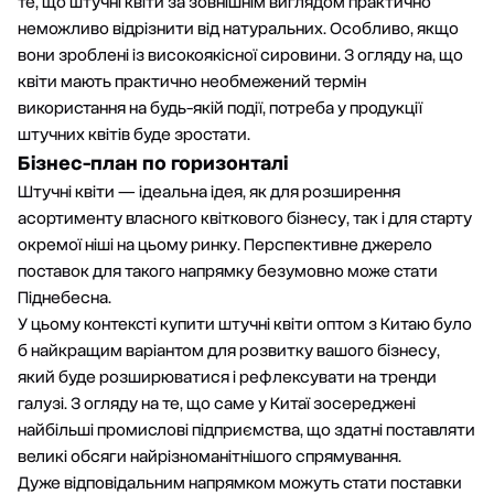
те, що штучні квіти за зовнішнім виглядом практично
неможливо відрізнити від натуральних. Особливо, якщо
вони зроблені із високоякісної сировини. З огляду на, що
квіти мають практично необмежений термін
використання на будь-якій події, потреба у продукції
штучних квітів буде зростати.
Бізнес-план по горизонталі
Штучні квіти — ідеальна ідея, як для розширення
асортименту власного квіткового бізнесу, так і для старту
окремої ніші на цьому ринку. Перспективне джерело
поставок для такого напрямку безумовно може стати
Піднебесна.
У цьому контексті купити штучні квіти оптом з Китаю було
б найкращим варіантом для розвитку вашого бізнесу,
який буде розширюватися і рефлексувати на тренди
галузі. З огляду на те, що саме у Китаї зосереджені
найбільші промислові підприємства, що здатні поставляти
великі обсяги найрізноманітнішого спрямування.
Дуже відповідальним напрямком можуть стати поставки