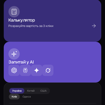
Калькулятор
Розрахуйте вартість за 3 кліки
Запитай у AI
Україна
Китай
США
Київ
Одеса