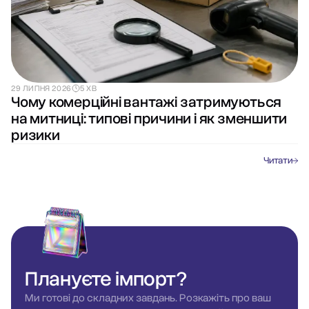
29 ЛИПНЯ 2026
5 ХВ
Чому комерційні вантажі затримуються
на митниці: типові причини і як зменшити
ризики
Читати
Плануєте
імпорт?
Ми готові до складних завдань. Розкажіть про ваш