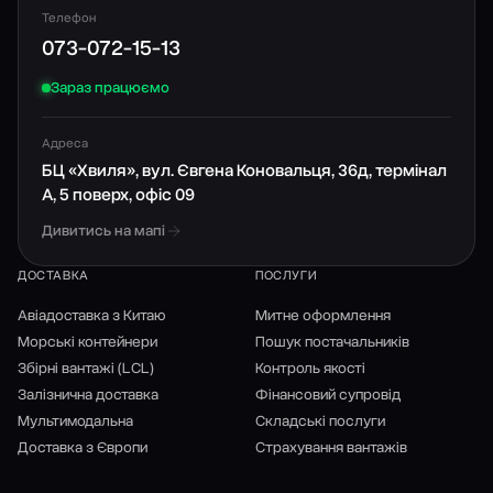
Телефон
073-072-15-13
Зараз працюємо
Адреса
БЦ «Хвиля», вул. Євгена Коновальця, 36д, термінал
А, 5 поверх, офіс 09
Дивитись на мапі
ДОСТАВКА
ПОСЛУГИ
Авіадоставка з Китаю
Митне оформлення
Морські контейнери
Пошук постачальників
Збірні вантажі (LCL)
Контроль якості
Залізнична доставка
Фінансовий супровід
Мультимодальна
Складські послуги
Доставка з Європи
Страхування вантажів