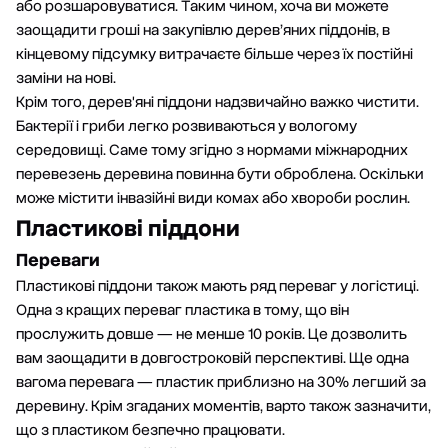
або розшаровуватися. Таким чином, хоча ви можете
заощадити гроші на закупівлю дерев’яних піддонів, в
кінцевому підсумку витрачаєте більше через їх постійні
заміни на нові.
Крім того, дерев'яні піддони надзвичайно важко чистити.
Бактерії і гриби легко розвиваються у вологому
середовищі. Саме тому згідно з нормами міжнародних
перевезень деревина повинна бути оброблена. Оскільки
може містити інвазійні види комах або хвороби рослин.
Пластикові піддони
Переваги
Пластикові піддони також мають ряд переваг у логістиці.
Одна з кращих переваг пластика в тому, що він
прослужить довше — не менше 10 років. Це дозволить
вам заощадити в довгостроковій перспективі. Ще одна
вагома перевага — пластик приблизно на 30% легший за
деревину. Крім згаданих моментів, варто також зазначити,
що з пластиком безпечно працювати.