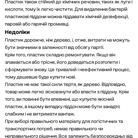
Пластик також стійкий до хімічних речовин, таких як луги і
кислоти, тому їх легко чистити. Для видалення бактерій
пластикові піддони можна піддавати хімічній дезінфекції,
паровій або гарячій промивці.
Недоліки
Пластик дорожче, ніж дерево, і, отже, витрати на можуть
бути значними в залежності від обсягу партії.
Крім того, пластик складно ремонтувати. Якщо він
зламається або трісне, його доведеться розтопити і
сформувати знову. Це тривалий і неефективний процес,
тому дешевше буде купити нові.
Пластик не має такої сили тертя, як дерево. Відповідно,
товар може легко зісковзнути або впасти з піддону. Крім
того, ви повинні бути впевнені, що купуєте якісний
пластик, в іншому випадку піддон може бути занадто
слабким і не витримати вантаж.
При виборі правильного матеріалу для логістичних та
транспортних потреб, немає правильного чи
неправильного рішення. Все залежить безпосередньо від