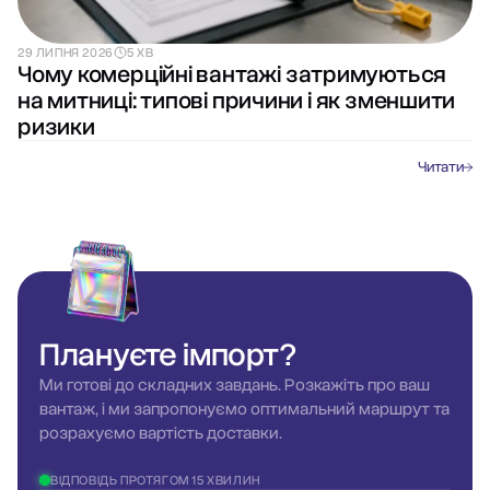
29 ЛИПНЯ 2026
5 ХВ
Чому комерційні вантажі затримуються
на митниці: типові причини і як зменшити
ризики
Читати
Плануєте
імпорт?
Ми готові до складних завдань. Розкажіть про ваш
вантаж, і ми запропонуємо оптимальний маршрут та
розрахуємо вартість доставки.
ВІДПОВІДЬ ПРОТЯГОМ 15 ХВИЛИН