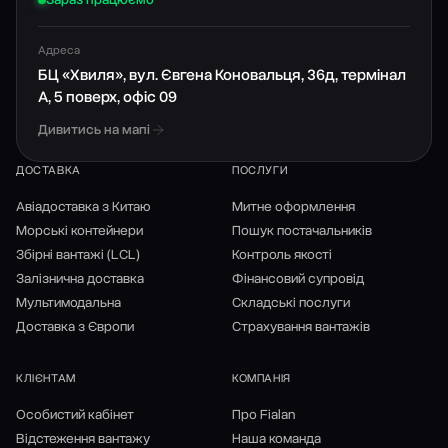
Адреса
БЦ «Хвиля», вул. Євгена Коновальця, 36д, термінал
А, 5 поверх, офіс 09
Дивитись на мапі
ДОСТАВКА
ПОСЛУГИ
Авіадоставка з Китаю
Митне оформлення
Морські контейнери
Пошук постачальників
Збірні вантажі (LCL)
Контроль якості
Залізнична доставка
Фінансовий супровід
Мультимодальна
Складські послуги
Доставка з Європи
Страхування вантажів
КЛІЄНТАМ
КОМПАНІЯ
Особистий кабінет
Про Fialan
Відстеження вантажу
Наша команда