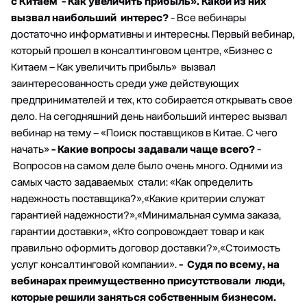
с Китаем - Как увеличить прибыль». Какой из них
вызвал наибольший интерес?
- Все вебинары
достаточно информативны и интересны. Первый вебинар,
который прошел в консалтинговом центре, «Бизнес с
Китаем – Как увеличить прибыль» вызвал
заинтересованность среди уже действующих
предпринимателей и тех, кто собирается открывать свое
дело. На сегодняшний день наибольший интерес вызвал
вебинар на тему – «Поиск поставщиков в Китае. С чего
начать»
- Какие вопросы задавали чаще всего?
-
Вопросов на самом деле было очень много. Одними из
самых часто задаваемых стали: «Как определить
надежность поставщика?»,«Какие критерии служат
гарантией надежности?»,«Минимальная сумма заказа,
гарантии доставки», «Кто сопровождает товар и как
правильно оформить договор доставки?»,«Стоимость
услуг консалтинговой компании».
- Судя по всему, на
вебинарах преимущественно присутствовали люди,
которые решили заняться собственным бизнесом.