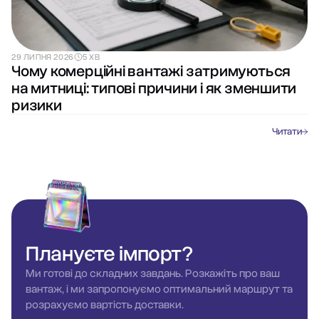
29 ЛИПНЯ 2026
5 ХВ
Чому комерційні вантажі затримуються
на митниці: типові причини і як зменшити
ризики
Читати
Плануєте
імпорт?
Ми готові до складних завдань. Розкажіть про ваш
вантаж, і ми запропонуємо оптимальний маршрут та
розрахуємо вартість доставки.