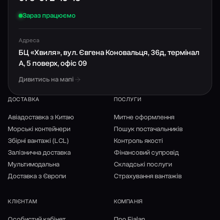
Зараз працюємо
Адреса
БЦ «Хвиля», вул. Євгена Коновальця, 36д, термінал
А, 5 поверх, офіс 09
Дивитись на мапі
ДОСТАВКА
ПОСЛУГИ
Авіадоставка з Китаю
Митне оформлення
Морські контейнери
Пошук постачальників
Збірні вантажі (LCL)
Контроль якості
Залізнична доставка
Фінансовий супровід
Мультимодальна
Складські послуги
Доставка з Європи
Страхування вантажів
КЛІЄНТАМ
КОМПАНІЯ
Особистий кабінет
Про Fialan