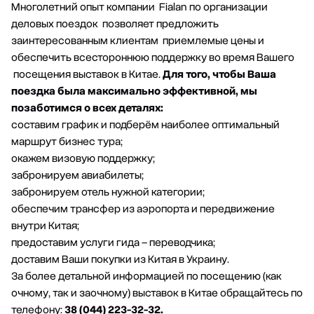
Многолетний опыт компании Fialan по организации
деловых поездок позволяет предложить
заинтересованным клиентам приемлемые цены и
обеспечить всестороннюю поддержку во время Вашего
посещения выставок в Китае.
Для того, чтобы Ваша
поездка была максимально эффективной, мы
позаботимся о всех деталях:
составим график и подберём наиболее оптимальный
маршрут бизнес тура;
окажем визовую поддержку;
забронируем авиабилеты;
забронируем отель нужной категории;
обеспечим трансфер из аэропорта и передвижение
внутри Китая;
предоставим услуги гида – переводчика;
доставим Ваши покупки из Китая в Украину.
За более детальной информацией по посещению (как
очному, так и заочному) выставок в Китае обращайтесь по
телефону:
38 (044) 223-32-32.