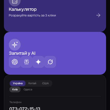
Калькулятор
Розрахуйте вартість за 3 кліки
Запитай у AI
Україна
Китай
США
Київ
Одеса
Телефон
073-072-15-13