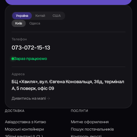
Україна
Китай
США
Київ
Одеса
Телефон
073-072-15-13
Зараз працюємо
Адреса
БЦ «Хвиля», вул. Євгена Коновальця, 36д, термінал
А, 5 поверх, офіс 09
Дивитись на мапі
ДОСТАВКА
ПОСЛУГИ
Авіадоставка з Китаю
Митне оформлення
Морські контейнери
Пошук постачальників
Збірні вантажі (LCL)
Контроль якості