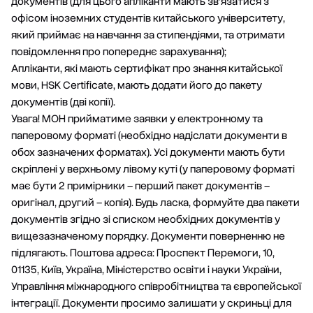
документів (для цього апліканти мають зв’язатися з
офісом іноземних студентів китайського університету,
який приймає на навчання за стипендіями, та отримати
повідомлення про попереднє зарахування);
Апліканти, які мають сертифікат про знання китайської
мови, HSK Certificate, мають додати його до пакету
документів (дві копії).
Увага! МОН прийматиме заявки у електронному та
паперовому форматі (необхідно надіслати документи в
обох зазначених форматах). Усі документи мають бути
скріплені у верхньому лівому куті (у паперовому форматі
має бути 2 примірники – перший пакет документів –
оригінал, другий – копія). Будь ласка, формуйте два пакети
документів згідно зі списком необхідних документів у
вищезазначеному порядку. Документи поверненню не
підлягають. Поштова адреса: Проспект Перемоги, 10,
01135, Київ, Україна, Міністерство освіти і науки України,
Управління міжнародного співробітництва та європейської
інтеграції. Документи просимо залишати у скриньці для