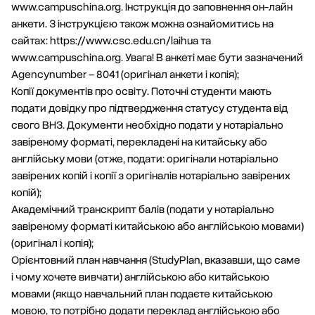
www.campuschina.org. Інструкція до заповнення он-лайн
анкети. З інструкцією також можна ознайомитись на
сайтах: https://www.csc.edu.cn/laihua та
www.campuschina.org. Увага! В анкеті має бути зазначений
Agencynumber – 8041 (оригінал анкети і копія);
Копії документів про освіту. Поточні студенти мають
подати довідку про підтвердження статусу студента від
свого ВНЗ. Документи необхідно подати у нотаріально
завіреному форматі, перекладені на китайську або
англійську мови (отже, подати: оригінали нотаріально
завірених копій і копії з оригіналів нотаріально завірених
копій);
Академічний транскрипт балів (подати у нотаріально
завіреному форматі китайською або англійською мовами)
(оригінал і копія);
Орієнтовний план навчання (StudyPlan, вказавши, що саме
і чому хочете вивчати) англійською або китайською
мовами (якщо навчальний план подаєте китайською
мовою, то потрібно додати переклад англійською або