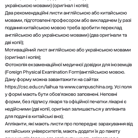
українською мовами) (оригінал і копія);
Два рекомендаційні листи англійською або китайською
мовами, підготовлені професором або викладачем (у разі
подання китайською мовою треба зробити переклад
англійською або українською мовами) (два оригінали та
дві копії);
Мотиваційний лист англійською або українською мовами
(оригінал і копія);
Фотокопія екзаменаційної медичної довідки для іноземців
(Foreign Physical Examination Form)англійською мовою.
Дану форму можна завантажити на сайтах
https://csc.edu.cn/laihua та www.campuschina.org. Усі поля
у формі мають бути обов’язково заповнені. Неповні
форми, без підпису лікаря та офіційної печатки лікарні є
недійсними (дві копії, оригінал залишається у апліканта
для подачі в китайські внз);
Апліканти, які мають листи про попереднє зарахування від
китайських університетів, мають додати їх до пакету