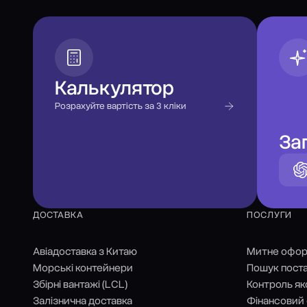
Калькулятор
Розрахуйте вартість за 3 кліки
Зап
ДОСТАВКА
ПОСЛУГИ
Авіадоставка з Китаю
Митне офо
Морські контейнери
Пошук поста
Збірні вантажі (LCL)
Контроль як
Залізнична доставка
Фінансовий 