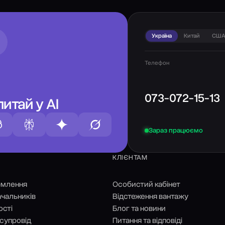
Україна
Китай
СШ
Телефон
073-072-15-13
итай у AI
Зараз працюємо
КЛІЄНТАМ
рмлення
Особистий кабінет
чальників
Відстеження вантажу
ості
Блог та новини
супровід
Питання та відповіді