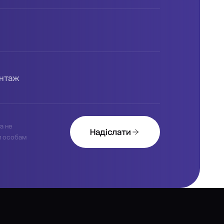
антаж
а не
Надіслати
м особам