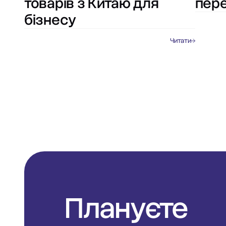
товарів з Китаю для
пере
бізнесу
Читати
Плануєте