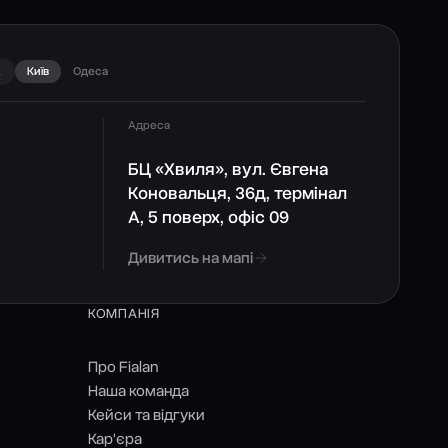
А
Київ
Одеса
Адреса
БЦ «Хвиля», вул. Євгена
Коновальця, 36д, термінал
А, 5 поверх, офіс 09
Дивитись на мапі
КОМПАНІЯ
Про Fialan
Наша команда
Кейси та відгуки
Кар'єра