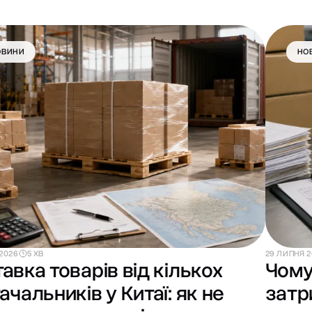
ОВИНИ
НО
2026
5 ХВ
29 ЛИПНЯ 
авка товарів від кількох
Чому
ачальників у Китаї: як не
затр