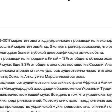
6-2017 маркетингового года украинские производители экспор
 прошлый маркетинговый год. Эксперты рынка рассказали, что 
лагодаря более глубокой диверсификации рынков сбыта.
 производители продали в Китай – 18% от общего объема эксп
й муки. Еще 8,3% от общего экспорта поставили в Сомали. Ан
раинским аграриям также удалось существенно нарастить эксп
ты, Сомали, Анголу и на Маршалловы острова.
ращивает сотрудничество и поставки в страны Африки и Азии»
ения Международной ассоциации бизнесменов Украины и
Турци
ьны качеством нашей муки. Все дело в том, что украинская м
цких предпринимателей. Поэтому они отдают предпочтение зак
года производство украинской муки превысило аналогичный по