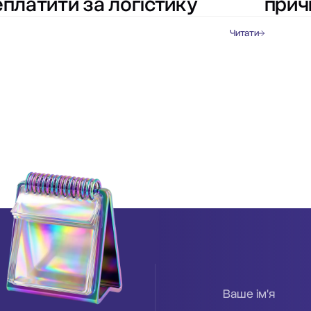
платити за логістику
прич
Читати
Ваше ім'я