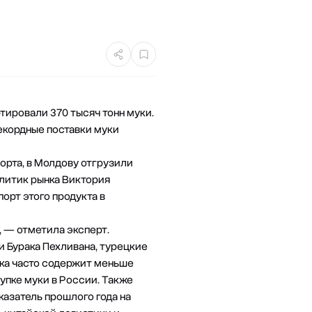
тировали 370 тысяч тонн муки.
рекордные поставки муки
орта, в Молдову отгрузили
алитик рынка Виктория
орт этого продукта в
, — отметила эксперт.
и
Бурака Пехливана, турецкие
ука часто содержит меньше
упке муки в России. Также
казатель прошлого года на