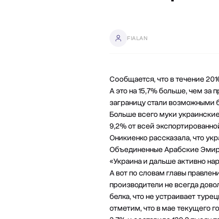
FIALAN
Сообщается, что в течение 201
А это на 15,7% больше, чем за
заграницу стали возможными б
Больше всего муки украинские
9,2% от всей экспортированно
Оникиенко рассказала, что ук
Объединенные Арабские Эмира
«Украина и дальше активно на
А вот по словам главы правл
производители не всегда довол
белка, что не устраивает туре
отметим, что в мае текущего 