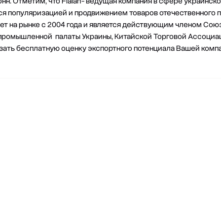
онн. Отметим, что
Fialan
- ведущая компания в сфере украинско
ся популяризацией и продвижением товаров отечественного п
ет на рынке с 2004 года и является действующим членом Сою
ромышленной палаты Украины, Китайской Торговой Ассоциац
азать
бесплатную оценку экспортного потенциала
Вашей компа