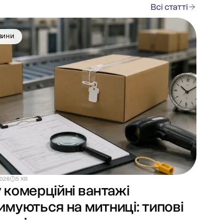
Всі статті
ВИНИ
2026
5 ХВ
 комерційні вантажі
имуються на митниці: типові