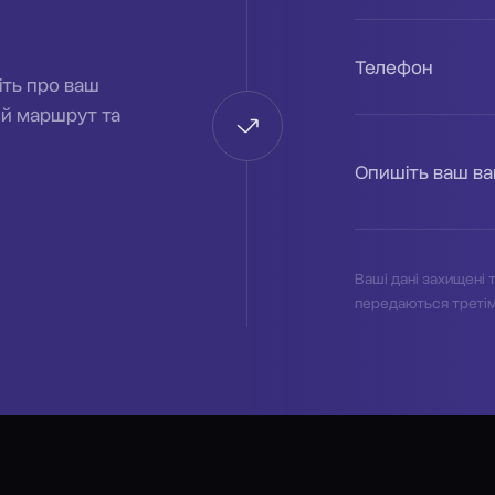
Телефон
іть про ваш
ий маршрут та
Опишіть ваш в
Ваші дані захищені т
передаються треті