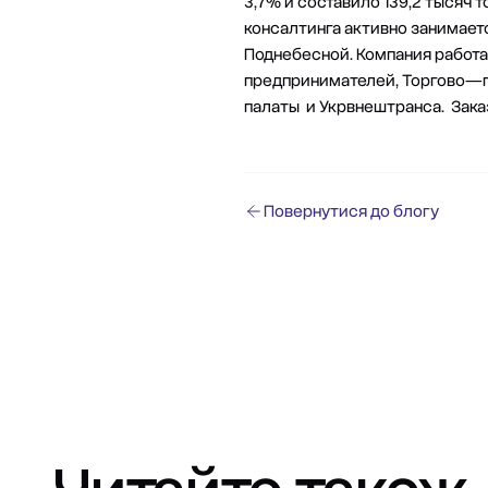
3,7% и составило 139,2 тысяч т
консалтинга активно занимает
Поднебесной. Компания работа
предпринимателей, Торгово—п
палаты и Укрвнештранса. Зак
Повернутися до блогу