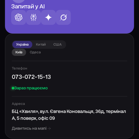
Запитай у AI
Україна
Китай
США
Київ
Одеса
Телефон
073-072-15-13
Зараз працюємо
Адреса
БЦ «Хвиля», вул. Євгена Коновальця, 36д, термінал
А, 5 поверх, офіс 09
Дивитись на мапі