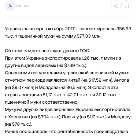
FIALAN
Украина за январь-октябрь 2017 г. экспортировала 356,93
тыс. т пшеничной муки на сумму $77,03 млн.
Об этом свидетельствуют данные ГФС.
При этом Украина экспортировала 1,26 тыс. т муки из
других видов зерновых (на $739 тыс.).
Основными покупателями украинской пшеничной муки в
отчетном периоде являются Китай (на $17,52 млн), Ангола
(на $9,07 млн) и Молдова (на $6,5 млн). Экспорт в эти
страны составил 81,17 тыс. т, 42,01 тыс. т и 30,12 тыс. т
пшеничной муки соответственно.
Муку из других видов зерновых Украина экспортировала
в Хорватию (на $304 тыс.), Польшу (на $117 тыс.) и Молдову
(на $78 тыс.).
Ранее сообщалось, что рентабельность производства в