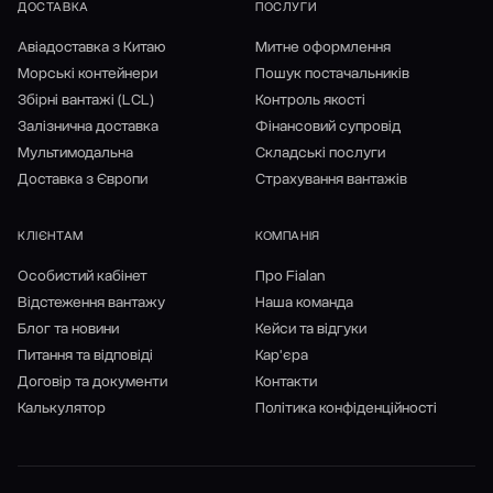
ДОСТАВКА
ПОСЛУГИ
Авіадоставка з Китаю
Митне оформлення
Морські контейнери
Пошук постачальників
Збірні вантажі (LCL)
Контроль якості
Залізнична доставка
Фінансовий супровід
Мультимодальна
Складські послуги
Доставка з Європи
Страхування вантажів
КЛІЄНТАМ
КОМПАНІЯ
Особистий кабінет
Про Fialan
Відстеження вантажу
Наша команда
Блог та новини
Кейси та відгуки
Питання та відповіді
Кар'єра
Договір та документи
Контакти
Калькулятор
Політика конфіденційності