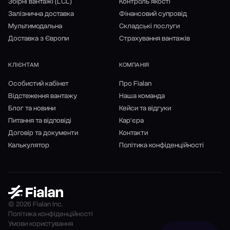
Збірні вантажі (LCL)
Контроль якості
Залізнична доставка
Фінансовий супровід
Мультимодальна
Складські послуги
Доставка з Європи
Страхування вантажів
КЛІЄНТАМ
КОМПАНІЯ
Особистий кабінет
Про Fialan
Відстеження вантажу
Наша команда
Блог та новини
Кейси та відгуки
Питання та відповіді
Кар'єра
Договір та документи
Контакти
Калькулятор
Політика конфіденційності
© 2026 Fialan Inc.
Політика конфіденційності
Умови користування