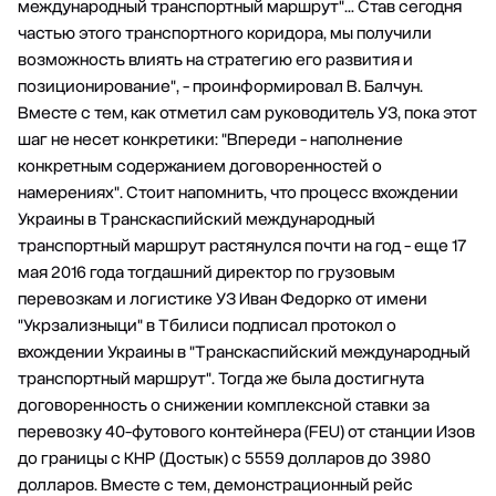
международный транспортный маршрут"… Став сегодня
частью этого транспортного коридора, мы получили
возможность влиять на стратегию его развития и
позиционирование", - проинформировал В. Балчун.
Вместе с тем, как отметил сам руководитель УЗ, пока этот
шаг не несет конкретики: "Впереди - наполнение
конкретным содержанием договоренностей о
намерениях". Стоит напомнить, что процесс вхождении
Украины в Транскаспийский международный
транспортный маршрут растянулся почти на год - еще 17
мая 2016 года тогдашний директор по грузовым
перевозкам и логистике УЗ Иван Федорко от имени
"Укрзализныци" в Тбилиси подписал протокол о
вхождении Украины в "Транскаспийский международный
транспортный маршрут". Тогда же была достигнута
договоренность о снижении комплексной ставки за
перевозку 40-футового контейнера (FEU) от станции Изов
до границы с КНР (Достык) с 5559 долларов до 3980
долларов. Вместе с тем, демонстрационный рейс