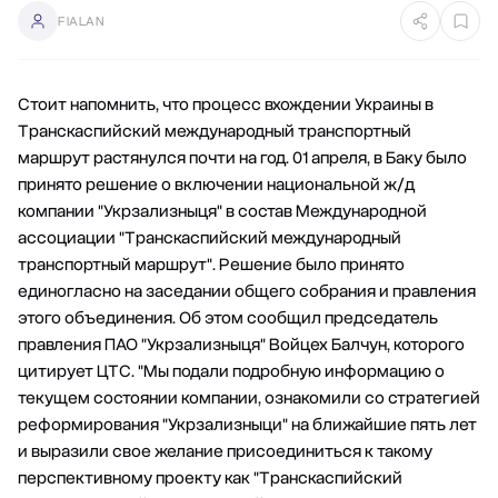
FIALAN
Стоит напомнить, что процесс вхождении Украины в
Транскаспийский международный транспортный
маршрут растянулся почти на год. 01 апреля, в Баку было
принято решение о включении национальной ж/д
компании "Укрзализныця" в состав Международной
ассоциации "Транскаспийский международный
транспортный маршрут". Решение было принято
единогласно на заседании общего собрания и правления
этого объединения. Об этом сообщил председатель
правления ПАО "Укрзализныця" Войцех Балчун, которого
цитирует ЦТС. "Мы подали подробную информацию о
текущем состоянии компании, ознакомили со стратегией
реформирования "Укрзализныци" на ближайшие пять лет
и выразили свое желание присоединиться к такому
перспективному проекту как "Транскаспийский