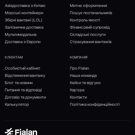
Авіадоставка з Китаю
Митне оформлення
Морські контейнери
Пошук постачальників
Збірні вантажі (LCL)
Контроль якості
Залізнична доставка
Фінансовий супровід
Мультимодальна
Складські послуги
Доставка з Європи
Страхування вантажів
КЛІЄНТАМ
КОМПАНІЯ
Особистий кабінет
Про Fialan
Відстеження вантажу
Наша команда
Блог та новини
Кейси та відгуки
Питання та відповіді
Кар'єра
Договір та документи
Контакти
Калькулятор
Політика конфіденційності