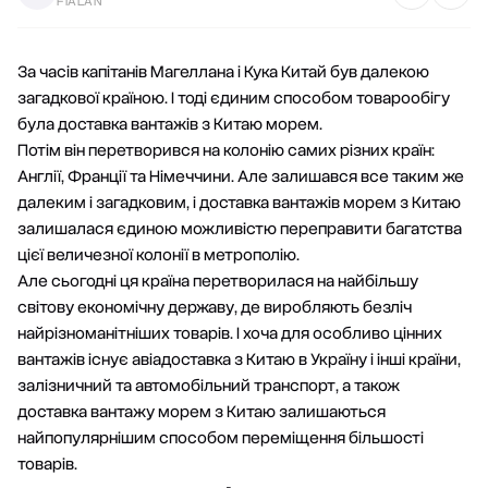
FIALAN
За часів капітанів Магеллана і Кука Китай був далекою
загадкової країною. І тоді єдиним способом товарообігу
була доставка вантажів з Китаю морем.
Потім він перетворився на колонію самих різних країн:
Англії, Франції та Німеччини. Але залишався все таким же
далеким і загадковим, і доставка вантажів морем з Китаю
залишалася єдиною можливістю переправити багатства
цієї величезної колонії в метрополію.
Але сьогодні ця країна перетворилася на найбільшу
світову економічну державу, де виробляють безліч
найрізноманітніших товарів. І хоча для особливо цінних
вантажів існує
авіадоставка з Китаю в Україну
і інші країни,
залізничний та автомобільний транспорт, а також
доставка вантажу морем з Китаю залишаються
найпопулярнішим способом переміщення більшості
товарів.