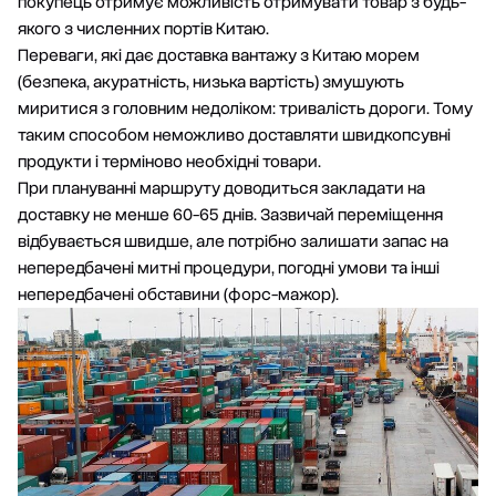
покупець отримує можливість отримувати товар з будь-
якого з численних портів Китаю.
Переваги, які дає
доставка вантажу з Китаю морем
(безпека, акуратність, низька вартість) змушують
миритися з головним недоліком: тривалість дороги. Тому
таким способом неможливо доставляти швидкопсувні
продукти і терміново необхідні товари.
При плануванні маршруту доводиться закладати на
доставку не менше 60-65 днів. Зазвичай переміщення
відбувається швидше, але потрібно залишати запас на
непередбачені митні процедури, погодні умови та інші
непередбачені обставини (форс-мажор).