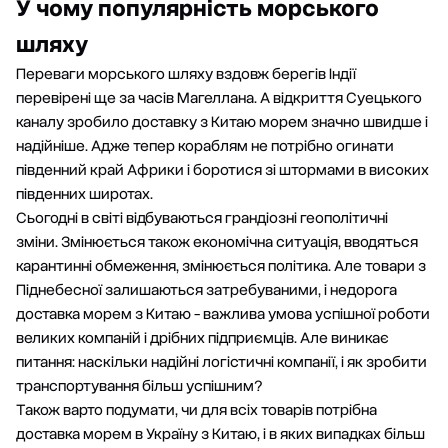
У чому популярність морського
шляху
Переваги морського шляху вздовж берегів Індії
перевірені ще за часів Магеллана. А відкриття Суецького
каналу зробило доставку з Китаю морем значно швидше і
надійніше. Адже тепер кораблям не потрібно огинати
південний край Африки і боротися зі штормами в високих
південних широтах.
Сьогодні в світі відбуваються грандіозні геополітичні
зміни. Змінюється також економічна ситуація, вводяться
карантинні обмеження, змінюється політика. Але товари з
Піднебесної залишаються затребуваними, і недорога
доставка морем з Китаю - важлива умова успішної роботи
великих компаній і дрібних підприємців. Але виникає
питання: наскільки надійні логістичні компанії, і як зробити
транспортування більш успішним?
Також варто подумати, чи для всіх товарів потрібна
доставка морем в Україну з Китаю, і в яких випадках більш