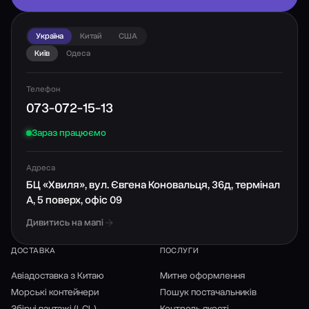
Україна
Китай
США
Київ
Одеса
Телефон
073-072-15-13
Зараз працюємо
Адреса
БЦ «Хвиля», вул. Євгена Коновальця, 36д, термінал
А, 5 поверх, офіс 09
Дивитись на мапі
ДОСТАВКА
ПОСЛУГИ
Авіадоставка з Китаю
Митне оформлення
Морські контейнери
Пошук постачальників
Збірні вантажі (LCL)
Контроль якості