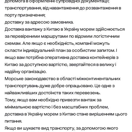
допомога в оформленні супровідної документації;
транспортування, від навантаження до розвантаження в
порту призначення;
доставку за адресою замовника.
Доставка вантажу з Китаю в Україну морем здійснюється
за перевіреними маршрутами по відомим логістичним
схемам. Але якщо є необхідність, компанії можуть
скласти індивідуальний план за особистим запитом. І
якщо вам потрібна оперативна
доставка контейнерів з
Китаю
за доступною вартістю, звертайтеся в велику і
надійну організацію.
Морське законодавство в області міжконтинентальних
транспортувань дуже добре опрацьовано. Це одне з
найважливіших достоїнств таких перевезень.
Тому, якщо вам необхідно привезти вантаж за
мінімальною вартістю і без масштабних проблем,
доставка в Україну морем з Китаю стане вирішенням цього
питання.
Якщо ви шукаєте вид транспорту, за допомогою якого