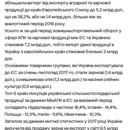
збільшила виторг від експорту аграрної та харчової
продукції до країн Європейського Союзу до 5,2 млрд дол.,
що на 38,2%, або на 1,4 млрд дол., більше ніж за
аналогічний період 2016 року.
Усього ж за цей період зовнішньоторговельний оборот у
сфері АПК та харчової продукції між ЄС та Україною
становив 7,2 млрд дол., тобто імпорт даної продукції в
Україну з європейських країн становив близько 2 млрд
дол.
Основними товарними групами, які Україна експортувала
до ЄС за січень-листопад 2017-го, стали зернові (1,4 млрд
дол.), соняшникова олія (1,3 млрд дол.) та насіння олійних
культур (0,9 млрд дол.).
Топ-5 країн-покупців української сільськогосподарської
продукції за даними МінАПК в ЄС за вказаний період
складають Нідерланди з часткою 18,4%, Іспанія - 14,4%,
Польща - 13,3%, Італія - 11,8%, Німеччина - 10,3%.
Загалом за даними митної статистики у 2017 році Україна
виручила від продажу зерна на експорт у світі 6,5 млрд