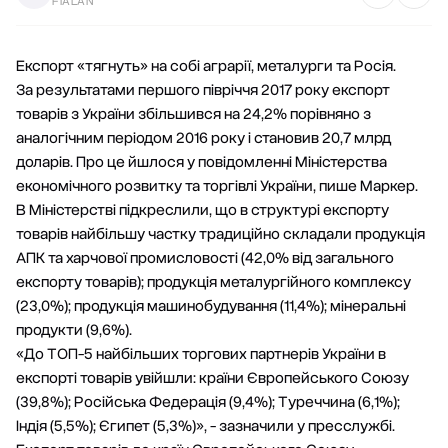
FIALAN
Експорт «тягнуть» на собі аграрії, металурги та Росія.
За результатами першого півріччя 2017 року експорт
товарів з України збільшився на 24,2% порівняно з
аналогічним періодом 2016 року і становив 20,7 млрд
доларів. Про це йшлося у повідомленні Міністерства
економічного розвитку та торгівлі України, пише Маркер.
В Міністерстві підкреслили, що в структурі експорту
товарів найбільшу частку традиційно складали продукція
АПК та харчової промисловості (42,0% від загального
експорту товарів); продукція металургійного комплексу
(23,0%); продукція машинобудування (11,4%); мінеральні
продукти (9,6%).
«До ТОП-5 найбільших торгових партнерів України в
експорті товарів увійшли: країни Європейського Союзу
(39,8%); Російська Федерація (9,4%); Туреччина (6,1%);
Індія (5,5%); Єгипет (5,3%)», - зазначили у пресслужбі.