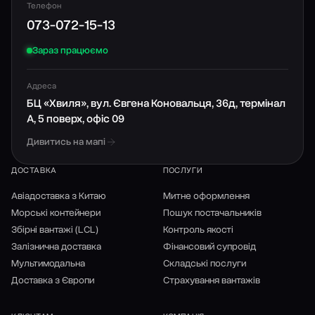
Телефон
073-072-15-13
Зараз працюємо
Адреса
БЦ «Хвиля», вул. Євгена Коновальця, 36д, термінал
А, 5 поверх, офіс 09
Дивитись на мапі
ДОСТАВКА
ПОСЛУГИ
Авіадоставка з Китаю
Митне оформлення
Морські контейнери
Пошук постачальників
Збірні вантажі (LCL)
Контроль якості
Залізнична доставка
Фінансовий супровід
Мультимодальна
Складські послуги
Доставка з Європи
Страхування вантажів