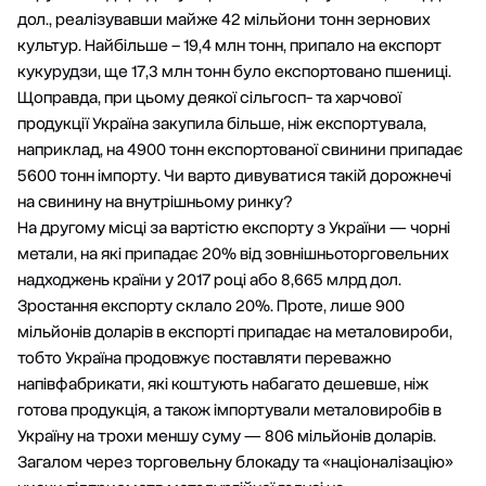
дол., реалізувавши майже 42 мільйони тонн зернових
культур. Найбільше – 19,4 млн тонн, припало на експорт
кукурудзи, ще 17,3 млн тонн було експортовано пшениці.
Щоправда, при цьому деякої сільгосп- та харчової
продукції Україна закупила більше, ніж експортувала,
наприклад, на 4900 тонн експортованої свинини припадає
5600 тонн імпорту. Чи варто дивуватися такій дорожнечі
на свинину на внутрішньому ринку?
На другому місці за вартістю експорту з України — чорні
метали, на які припадає 20% від зовнішньоторговельних
надходжень країни у 2017 році або 8,665 млрд дол.
Зростання експорту склало 20%. Проте, лише 900
мільйонів доларів в експорті припадає на металовироби,
тобто Україна продовжує поставляти переважно
напівфабрикати, які коштують набагато дешевше, ніж
готова продукція, а також імпортували металовиробів в
Україну на трохи меншу суму — 806 мільйонів доларів.
Загалом через торговельну блокаду та «націоналізацію»