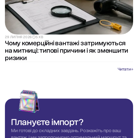
29 ЛИПНЯ 2026
5 ХВ
Чому комерційні вантажі затримуються
на митниці: типові причини і як зменшити
ризики
Читати
Плануєте
імпорт?
Ми готові до складних завдань. Розкажіть про ваш
вантаж, і ми запропонуємо оптимальний маршрут та