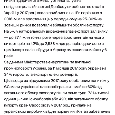
низки підприємств металургійної галузі на
непідконтрольній частині Донбасу виробництво сталі в
Україні у 2017 році впало приблизно на 11% порівняно з
2016-м, але зростання цін у середньому на 25-30% на
зовнішні ринки дозволили збільшити обсяги експорту.
На 5% у натуральному вираженні впав експорт залізняку
— до 37,4 млн тонн, проте через зростання цін на нього
виторг зріс на 42% до 2,588 млрд доларів, одночасно з
цим імпорт залізної руди в Україну зменшився майже у 6
разів.
За даними Міністерства енергетики та вугільної
промисловості України, за 11 місяців 2017 року Україна на
34% наростила експорт електроенергії.
Цікаво, що за підсумками 2017 року особливим попитом у
ЄС мали українські ялинкові іграшки – майже 60% від
загального обсягу експорту пішли саме туди. 731,4 тисячі
одиниць лиж і сноубордів або 49% від загального обсягу
імпорту країн Євросоюзу у 2017 році припали на
українських виробників (для порівняння Китай забезпечив