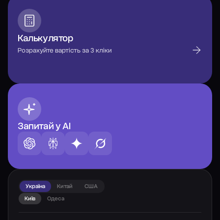
Калькулятор
Розрахуйте вартість за 3 кліки
Запитай у AI
Україна
Китай
США
Київ
Одеса