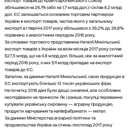
Експорт товарів до країн Європейського Союзу
збільшився на 26,1% (або на 1,7 млрд дол.) і склав 8,2 млрд
дол. ЄС залишається основним торговим партнером
України в експорті товарів, частка якого у загальному
експорті в I півріччі 2017 року збільшився з 39,2% до 39,8%
порівняно з аналогічним періодом 2016 року.
За словами торгового представника Наталії Микільської,
експорт товарів з України за вісім місяців 2017 року склав
$27,5 млрд, що на 4,8 млрд дол. більше, ніж за аналогічний
період 2016 року, з них $11 млрд припадає на експорт
товарів до ЄС.
Загалом, за даними Наталії Микольської, свою продукцію в
ЄС експортують близько 13 тисяч українських фірм.
На початку 2018 дані були дещо оновлені, але особливих
несподіванок не принесли. Як і раніше, покупці переважно
купували українську сировину — аграрну продукцію,
продукти харчування та напівфабрикати — метал.
За даними Міністерства аграрної політики та
продовольства Україна за січень-листопад 2017 року