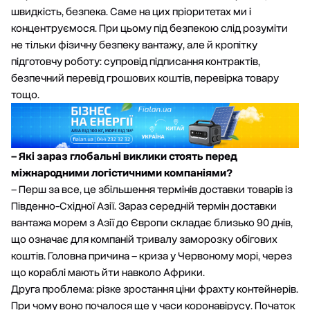
швидкість, безпека. Саме на цих пріоритетах ми і
концентруємося. При цьому під безпекою слід розуміти
не тільки фізичну безпеку вантажу, але й кропітку
підготовчу роботу: супровід підписання контрактів,
безпечний перевід грошових коштів, перевірка товару
тощо.
– Які зараз глобальні виклики стоять перед
міжнародними логістичними компаніями?
– Перш за все, це збільшення термінів доставки товарів із
Південно-Східної Азії. Зараз середній термін доставки
вантажа морем з Азії до Європи складає близько 90 днів,
що означає для компаній тривалу заморозку обігових
коштів. Головна причина – криза у Червоному морі, через
що кораблі мають йти навколо Африки.
Друга проблема: різке зростання ціни фрахту контейнерів.
При чому воно почалося ще у часи коронавірусу. Початок