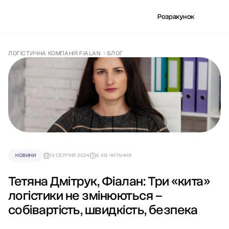
Розрахунок
ЛОГІСТИЧНА КОМПАНІЯ FIALAN
БЛОГ
НОВИНИ
13 СЕРПНЯ 2024
6 ХВ ЧИТАННЯ
Тетяна Дмітрук, Фіалан: Три «кита»
логістики не змінюються –
собівартість, швидкість, безпека