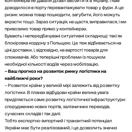
контейнерів не давали дозвіл ввозити їх в Україну. І нам
доводилося в порту перевантажувати товар у фури. А це
ризик: можна товар пошкодити, загубити, його можуть
вкрасти тощо. Зараз ситуація, на щастя, виправилася, і ми
привозимо товар прямо у контейнерах.
Бувають і непередбачувані ситуативні складнощі: такі як
блокіровка кордону з Польщею. Це теж відбивається на
ціні доставки, і, відповідно, на вартості товарів для
споживачів. Або теперішні проблеми із пошуком
необхідної кількості водіїв через мобілізацію.
– Ваш прогноз на розвиток ринку логістики на
найближчі роки?
– Розвиток країни у великій мірі залежить від розвитку
логістики. В планах відбудови країни велика увага
приділяється саме розвитку логістичної інфраструктури:
спорудженню нових портів, залізничних переходів,
сучасних складів і так далі.
Тобто експортно-імпортний і транзитний потенціал
України має бути реалізований, і це дозволить значно