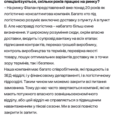
спеціалізується, скільки років працює на ринку?
– На ринку Фіалан представлений вже понад 20 років як
логістично-консалтингова компанія. Багато хто під
логістикою розуміє виключно доставку з пункту А в пункт
В. Але насправді логістика – набагато більш ємне
визначення. У широкому розуміння сюди, окрім власне
доставки, входить і супровід вантажу на всіх етапах:
підписання контрактів, переказ грошей виробнику,
контроль виробництва та термінів, перевірка якості
товару, пошук оптимальних варіантів доставку як з точки
зору термінів, так і безпеки.
Наша компанія має багато співробітників, які працюють і в
ЗЕД-відділі, і у фінансовому департаменті, і в логістичному
підрозділі. Таким чином ми можемо закрити всі питання
замовника. Тому до нас часто звертаються компанії, які не
мають потужного власного зовнішньоекономічного
відділу, або цей відділ не справляється з підвищеним
навантаженням у пікові сезони. Ми в змозі повністю
закрити їх запити.