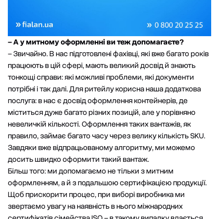
– А у митному оформленні ви теж допомагаєте?
– Звичайно. В нас підготовлені фахівці, які вже багато років
працюють в цій сфері, мають великий досвід й знають
тонкощі справи: які можливі проблеми, які документи
потрібні і так далі. Для ритейлу корисна наша додаткова
послуга: в нас є досвід оформлення контейнерів, де
міститься дуже багато різних позицій, але у порівняно
невеличкій кількості. Оформлення таких вантажів, як
правило, займає багато часу через велику кількість SKU.
Завдяки вже відпрацьованому алгоритму, ми можемо
досить швидко оформити такий вантаж.
Більш того: ми допомагаємо не тільки з митним
оформленням, а й з подальшою сертифікацією продукції.
Щоб прискорити процес, при виборі виробника ми
звертаємо увагу на наявність в нього міжнародних
сертифікатів сімейства ISO – в такому випадку вдається