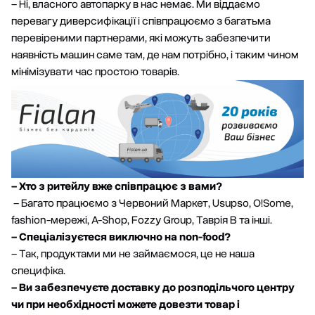
– Ні, власного автопарку в нас немає. Ми віддаємо
перевагу диверсифікації і співпрацюємо з багатьма
перевіреними партнерами, які можуть забезпечити
наявність машин саме там, де нам потрібно, і таким чином
мінімізувати час простою товарів.
– Хто з ритейлу вже співпрацює з вами?
– Багато працюємо з Червоний Маркет, Usupso, O!Some,
fashion-мережі, A-Shop, Fozzy Group, Таврія В та інші.
– Спеціалізуєтеся виключно на
non-food?
– Так, продуктами ми не займаємося, це не наша
специфіка.
– Ви забезпечуєте доставку до розподільчого центру
чи при необхідності можете довезти товар і