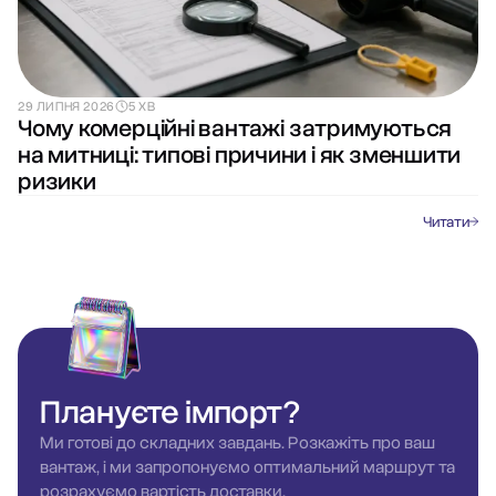
29 ЛИПНЯ 2026
5 ХВ
Чому комерційні вантажі затримуються
на митниці: типові причини і як зменшити
ризики
Читати
Плануєте
імпорт?
Ми готові до складних завдань. Розкажіть про ваш
вантаж, і ми запропонуємо оптимальний маршрут та
розрахуємо вартість доставки.