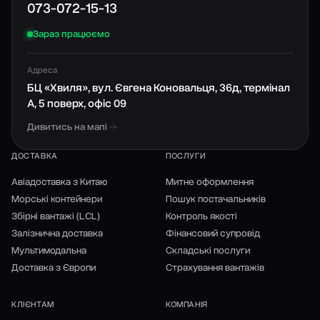
073-072-15-13
Зараз працюємо
Адреса
БЦ «Хвиля», вул. Євгена Коновальця, 36д, термінал
А, 5 поверх, офіс 09
Дивитись на мапі
ДОСТАВКА
ПОСЛУГИ
Авіадоставка з Китаю
Митне оформлення
Морські контейнери
Пошук постачальників
Збірні вантажі (LCL)
Контроль якості
Залізнична доставка
Фінансовий супровід
Мультимодальна
Складські послуги
Доставка з Європи
Страхування вантажів
КЛІЄНТАМ
КОМПАНІЯ