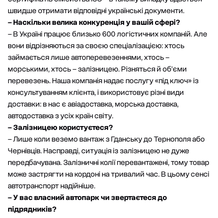
швидше отримати відповідні українські документи.
– Наскільки велика конкуренція у вашій сфері?
– В Україні працює близько 600 логістичних компаній. Але
вони відрізняються за своєю спеціалізацією: хтось
займається лише автоперевезеннями, хтось –
морськими, хтось – залізницею. Різняться й об’єми
перевезень. Наша компанія надає послугу «під ключ» із
консультуванням клієнта, і використовує різні види
доставки: в нас є авіадоставка, морська доставка,
автодоставка з усіх країн світу.
– Залізницею користуєтеся?
– Лише коли веземо вантаж з Гданську до Тернополя або
Чернівців. Насправді, ситуація із залізницею не дуже
передбачувана. Залізничні колії перевантажені, тому товар
може застрягти на кордоні на тривалий час. В цьому сенсі
автотранспорт надійніше.
– У вас власний автопарк чи звертаєтеся до
підрядників?