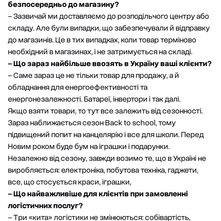
безпосередньо до магазину?
– Зазвичай ми доставляємо до розподільчого центру або
складу. Але були випадки, що забезпечували й відправку
до магазинів. Це в тих випадках, коли товар терміново
необхідний в магазинах, і не затримується на складі.
– Що зараз найбільше ввозять в Україну ваші клієнти?
– Саме зараз це не тільки товар для продажу, а й
обладнання для енергоефективності та
енергонезалежності. Батареї, інвертори і так далі.
Якщо взяти товари, то тут все залежить від сезонності.
Зараз наближається сезон Back to school, тому
підвищений попит на канцелярію і все для школи. Перед
Новим роком буде бум на іграшки і подарунки.
Незалежно від сезону, завжди возимо те, що в Україні не
виробляється: електроніка, побутова техніка, гаджети,
все, що стосується краси, іграшки,
– Що найважливіше для клієнтів при замовленні
логістичних послуг?
– Три «кита» логістики не змінюються: собівартість,