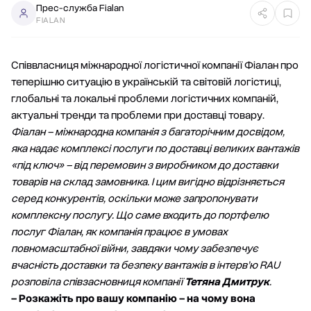
Прес-служба Fialan
FIALAN
Співвласниця міжнародної логістичної компанії Фіалан про
теперішню ситуацію в українській та світовій логістиці,
глобальні та локальні проблеми логістичних компаній,
актуальні тренди та проблеми при доставці товару.
Фіалан – міжнародна компанія з багаторічним досвідом,
яка надає комплексі послуги по доставці великих вантажів
«під ключ» – від перемовин з виробником до доставки
товарів на склад замовника. І цим вигідно відрізняється
серед конкурентів, оскільки може запропонувати
комплексну послугу. Що саме входить до портфелю
послуг Фіалан, як компанія працює в умовах
повномасштабної війни, завдяки чому забезпечує
вчасність доставки та безпеку вантажів в інтерв’ю
RAU
розповіла співзасновниця компанії
Тетяна Дмитрук
.
– Розкажіть про вашу компанію – на чому вона