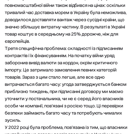
повномасштабної війни також відбився на цінах: оскільки
тривалий час доставка морем в Україну була неможлива,
доводилося доставляти вантаж через сусідні країни, що
значно збільшує витратну частину. В результаті в Україні
товар коштує в середньому на 25% дорожче, ніж для
європейців.
Третя специфічна проблема: складності із підписанням
контрактів і їх фінансуванням. На початку війни уряд
заборонив вивід валюти за кордон, окрім критичного
імпорту. Це затримало замовлення певних категорій
товарів. Зараз з цим стало легше, але все одно
витрачається багато часу: угода затверджується банком
приблизно тиждень, при підписанні договору ми маємо
уточнити у постачальника, чи не є серед його власників
особи чи компанії, пов’язані з росією тощо. Ці перевірки
безпеки займають багато часу та потребують чималих
зусиль.
У 2022 році була проблема, пов’язана із тим, що власники