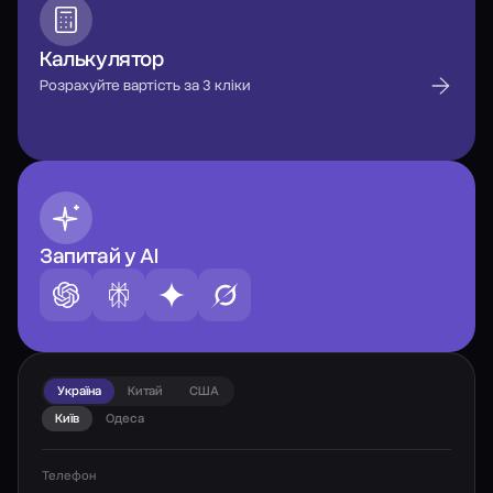
Калькулятор
Розрахуйте вартість за 3 кліки
Запитай у AI
Україна
Китай
США
Київ
Одеса
Телефон