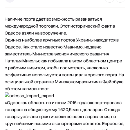
Наличие порта дает возможность развиваться
международной торговли. Этот исторический факт в
Одессе взяли на вооружение.
Один из наиболее крупных портов Украины находится в
Одессе. Как стало известно Маанимо, недавно
заместитель Министра экономического развития
Наталья Микольская побывала в этом областном центре
с рабочим визитом, чтобы посмотреть, насколько
эффективно используется потенциал морского порта. На
официальной странице Минэкономразвития в Фейсбуке
об этом написан пост.
«Одесская область по итогам 2016 года экспортировала
товаров на общую сумму 1 520,5 млн. долларов. Отсюда
товары уезжали практически во всех направления, но
крупнейшими нашими экспортерами остается Евросоюз,