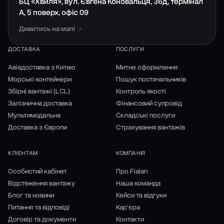
БЦ «Хвиля», вул. Євгена Коновальця, 36д, термінал
А, 5 поверх, офіс 09
Дивитись на мапі
ДОСТАВКА
ПОСЛУГИ
Авіадоставка з Китаю
Митне оформлення
Морські контейнери
Пошук постачальників
Збірні вантажі (LCL)
Контроль якості
Залізнична доставка
Фінансовий супровід
Мультимодальна
Складські послуги
Доставка з Європи
Страхування вантажів
КЛІЄНТАМ
КОМПАНІЯ
Особистий кабінет
Про Fialan
Відстеження вантажу
Наша команда
Блог та новини
Кейси та відгуки
Питання та відповіді
Кар'єра
Договір та документи
Контакти