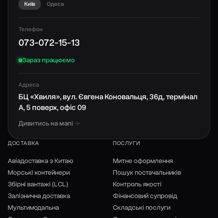
Київ
Одеса
Телефон
073-072-15-13
Зараз працюємо
Адреса
БЦ «Хвиля», вул. Євгена Коновальця, 36д, термінал
А, 5 поверх, офіс 09
Дивитись на мапі
ДОСТАВКА
ПОСЛУГИ
Авіадоставка з Китаю
Митне оформлення
Морські контейнери
Пошук постачальників
Збірні вантажі (LCL)
Контроль якості
Залізнична доставка
Фінансовий супровід
Мультимодальна
Складські послуги