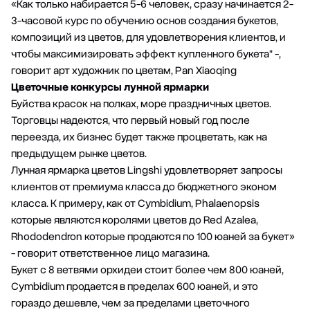
«Как только набирается 5-6 человек, сразу начинается 2-
3-часовой курс по обучению основ создания букетов,
композиций из цветов, для удовлетворения клиентов, и
чтобы максимизировать эффект купленного букета" -,
говорит арт художник по цветам, Pan Xiaoqing
Цветочные конкурсы лунной ярмарки
Буйства красок на полках, море праздничных цветов.
Торговцы надеются, что первый новый год после
переезда, их бизнес будет также процветать, как на
предыдущем рынке цветов.
Лунная ярмарка цветов Lingshi удовлетворяет запросы
клиентов от премиума класса до бюджетного эконом
класса. К примеру, как от Cymbidium, Phalaenopsis
которые являются королями цветов до Red Azalea,
Rhododendron которые продаются по 100 юаней за букет»
- говорит ответственное лицо магазина.
Букет с 8 ветвями орхидеи стоит более чем 800 юаней,
Cymbidium продается в пределах 600 юаней, и это
гораздо дешевле, чем за пределами цветочного