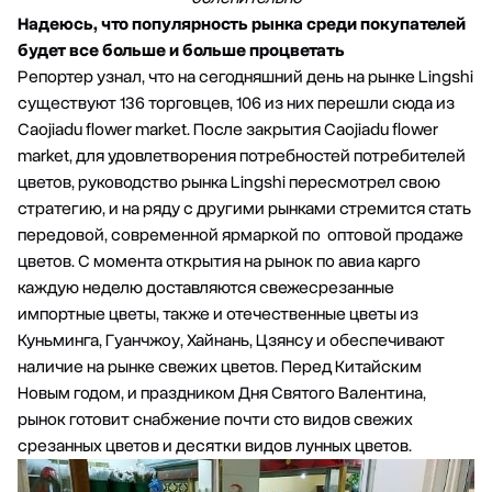
Надеюсь, что популярность рынка среди покупателей
будет все больше и больше процветать
Репортер узнал, что на сегодняшний день на рынке Lingshi
существуют 136 торговцев, 106 из них перешли сюда из
Caojiadu flower market. После закрытия Caojiadu flower
market, для удовлетворения потребностей потребителей
цветов, руководство рынка Lingshi пересмотрел свою
стратегию, и на ряду с другими рынками стремится стать
передовой, современной ярмаркой по оптовой продаже
цветов. С момента открытия на рынок по авиа карго
каждую неделю доставляются свежесрезанные
импортные цветы, также и отечественные цветы из
Куньминга, Гуанчжоу, Хайнань, Цзянсу и обеспечивают
наличие на рынке свежих цветов. Перед Китайским
Новым годом, и праздником Дня Святого Валентина,
рынок готовит снабжение почти сто видов свежих
срезанных цветов и десятки видов лунных цветов.