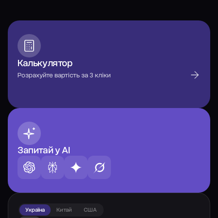
Калькулятор
Розрахуйте вартість за 3 кліки
Запитай у AI
Україна
Китай
США