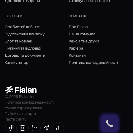
Доставка з Європи
Страхування вантажів
КЛІЄНТАМ
КОМПАНІЯ
Особистий кабінет
Про Fialan
Відстеження вантажу
Наша команда
Блог та новини
Кейси та відгуки
Питання та відповіді
Кар'єра
Договір та документи
Контакти
Калькулятор
Політика конфіденційності
© 2026 Fialan Inc.
Політика конфіденційності
Умови користування
Публічна оферта
Карта сайту