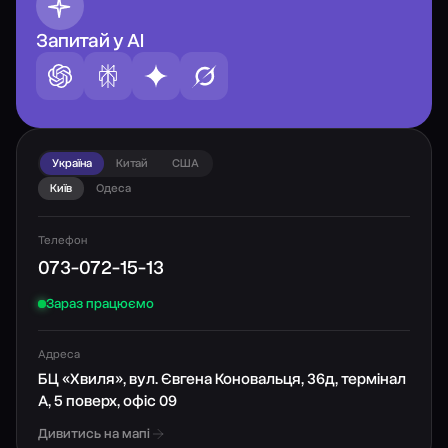
Запитай у AI
Україна
Китай
США
Київ
Одеса
Телефон
073-072-15-13
Зараз працюємо
Адреса
БЦ «Хвиля», вул. Євгена Коновальця, 36д, термінал
А, 5 поверх, офіс 09
Дивитись на мапі