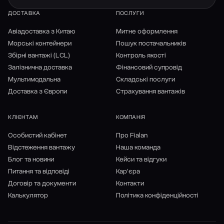
ДОСТАВКА
ПОСЛУГИ
Авіадоставка з Китаю
Митне оформлення
Морські контейнери
Пошук постачальників
Збірні вантажі (LCL)
Контроль якості
Залізнична доставка
Фінансовий супровід
Мультимодальна
Складські послуги
Доставка з Європи
Страхування вантажів
КЛІЄНТАМ
КОМПАНІЯ
Особистий кабінет
Про Fialan
Відстеження вантажу
Наша команда
Блог та новини
Кейси та відгуки
Питання та відповіді
Кар'єра
Договір та документи
Контакти
Калькулятор
Політика конфіденційності