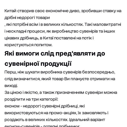
Китай створив своє економічне диво, зробивши ставку на
дрібні недорогі товари
, які потрібні всім і в великих кількостях. Такі маловитратні
і нескладні процеси, як виробництво сувенірів та інших
цікавих дрібниць, в Китаї поставлені на потік і
користуються попитом.
Які вимоги слід пред'являти до
сувенірної продукції
Перш, ніж шукати виробника сувенірів безпосередньо,
слід визначитися, який товар Ви плануєте отримати на
виході.
За ціною і якістю, а також призначенням сувеніри можна
розділити на три категорії:
економ - недорогі сувенірні дрібниці, які
використовуються на промо-акціях, їх замовляють і
роздають в великих кількостях. Ідеальний варіант
економ-сувенірів - дотепні дрібнички;