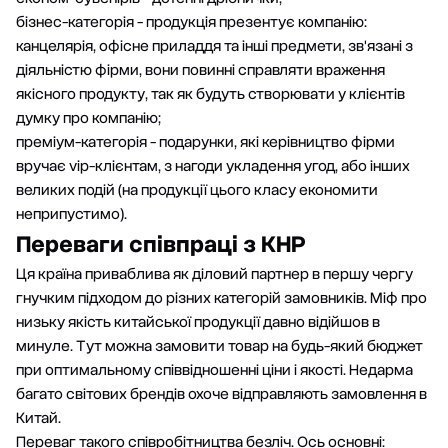
бізнес-категорія - продукція презентує компанію:
канцелярія, офісне приладдя та інші предмети, зв'язані з
діяльністю фірми, вони повинні справляти враження
якісного продукту, так як будуть створювати у клієнтів
думку про компанію;
преміум-категорія - подарунки, які керівництво фірми
вручає vip-клієнтам, з нагоди укладення угод, або інших
великих подій (на продукції цього класу економити
неприпустимо).
Переваги співпраці з КНР
Ця країна приваблива як діловий партнер в першу чергу
гнучким підходом до різних категорій замовників. Міф про
низьку якість китайської продукції давно відійшов в
минуле. Тут можна замовити товар на будь-який бюджет
при оптимальному співвідношенні ціни і якості. Недарма
багато світових брендів охоче відправляють замовлення в
Китай.
Переваг такого співробітництва безліч. Ось основні: