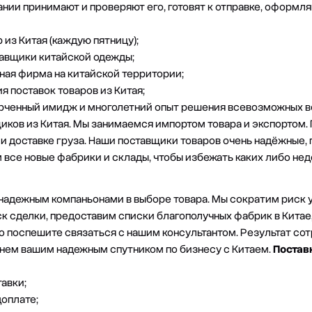
ании принимают и проверяют его, готовят к отправке, оформл
из Китая (каждую пятницу);
тавщики китайской одежды;
ная фирма на китайской территории;
 поставок товаров из Китая;
рченный имидж и многолетний опыт решения всевозможных 
щиков из Китая. Мы занимаемся импортом товара и экспортом.
и доставке груза. Наши поставщики товаров очень надёжные,
 все новые фабрики и склады, чтобы избежать каких либо не
надежным компаньонами в выборе товара. Мы сократим риск 
к сделки, предоставим списки благополучных фабрик в Китае,
то поспешите связаться с нашим консультантом. Результат со
анем вашим надежным спутником по бизнесу с Китаем.
Поставк
авки;
доплате;