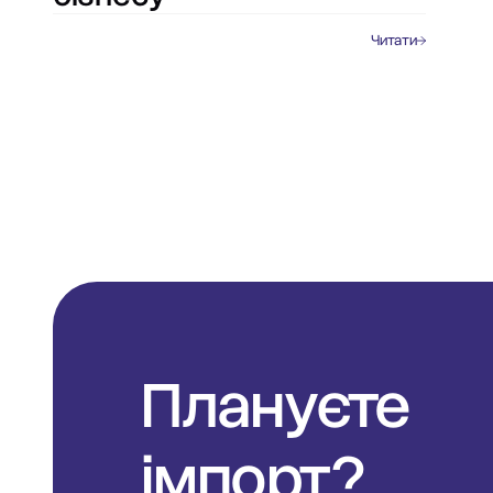
Читати
Плануєте
імпорт?