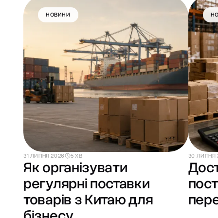
НОВИНИ
Н
31 ЛИПНЯ 2026
5 ХВ
30 ЛИПНЯ 
Як організувати
Дост
регулярні поставки
пост
товарів з Китаю для
пере
бізнесу