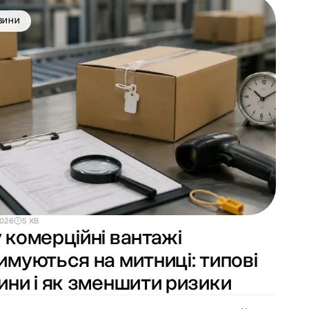
ВИНИ
2026
5 ХВ
 комерційні вантажі
имуються на митниці: типові
ини і як зменшити ризики