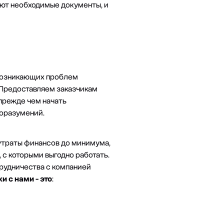
яют необходимые документы, и
возникающих проблем
 Предоставляем заказчикам
 прежде чем начать
доразумений.
утраты финансов до минимума,
 с которыми выгодно работать.
трудничества с компанией
и с нами - это
: