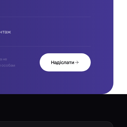
антаж
а не
Надіслати
м особам