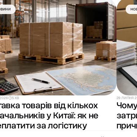
ОВИНИ
НО
2026
5 ХВ
29 ЛИПНЯ 
авка товарів від кількох
Чому
ачальників у Китаї: як не
затр
платити за логістику
прич