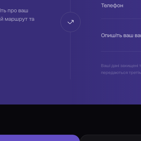
Телефон
іть про ваш
ий маршрут та
Опишіть ваш в
Ваші дані захищені т
передаються треті