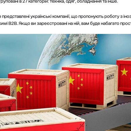
уповані в 27 категорій: техніка, одяг, обладнання та інше.
 представлені українські компанії, що пропонують роботу з іно
мі B2B. Якщо ви зареєстровані на ній, вам буде набагато прост