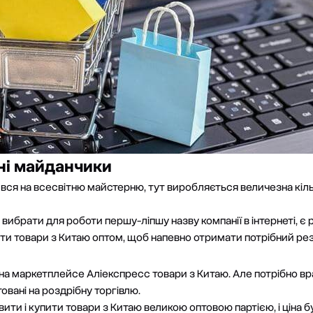
ні майданчики
ився на всесвітню майстерню, тут виробляється величезна кіль
 вибрати для роботи першу-ліпшу назву компанії в інтернеті, є 
ти товари з Китаю оптом, щоб напевно отримати потрібний рез
на маркетплейсе Аліекспресс товари з Китаю. Але потрібно вра
овані на роздрібну торгівлю.
ити і купити товари з Китаю великою оптовою партією, і ціна б