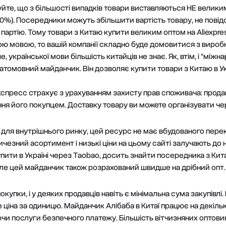
вуйте, що з більшості випадків товари виставляються НЕ велик
70%). Посередники можуть збільшити вартість товару, не повід
 партію. Тому товари з Китаю купити великим оптом на Aliexpr
ою мовою, то вашій компанії складно буде домовитися з виро
ьше, української мови більшість китайців не знає. Як, втім, і "між
атомовний майданчик. Він дозволяє купити товари з Китаю в Ук
іекспресс страхує з урахуванням захисту прав споживача: прод
ння його покупцем. Доставку товару ви можете організувати чер
для внутрішнього ринку, цей ресурс не має вбудованого пере
чезний асортимент і низькі ціни на цьому сайті залучають до нь
пити в Україні через Taobao, досить знайти посередника з Кит
. Але цей майданчик також розрахований швидше на дрібний опт.
купки, і у деяких продавців навіть є мінімальна сума закупівлі. 
ціна за одиницю. Майданчик Алібаба в Китаї працює на декільк
чи послуги безпечного платежу. Більшість вітчизняних оптовик