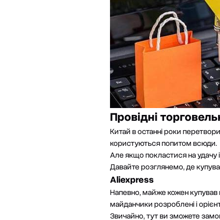
Провідні торговель
Китай в останні роки перетвор
користуються попитом всюди.
Але якщо покластися на удачу і
Давайте розглянемо, де купува
Aliexpress
Напевно, майже кожен купував 
майданчики розроблені і орієнт
Звичайно, тут ви зможете замов