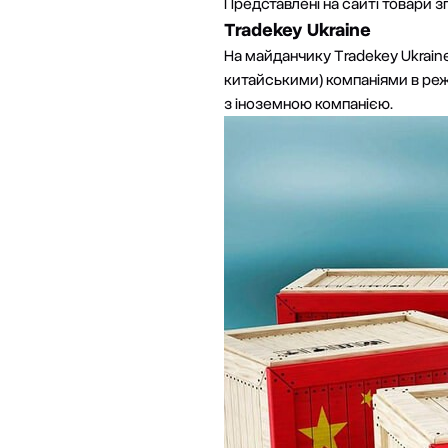
Представлені на сайті товари згр
Tradekey Ukraine
На майданчику Tradekey Ukraine
китайськими) компаніями в режи
з іноземною компанією.