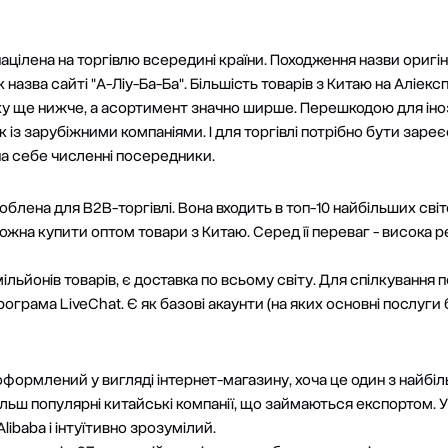
ацілена на торгівлю всередині країни. Походження назви оригін
азва сайті "А-Ліу-Ба-Ба". Більшість товарів з Китаю на Аліек
ку ще нижче, а асортимент значно ширше. Перешкодою для іноз
к із зарубіжними компаніями. І для торгівлі потрібно бути зар
на себе численні посередники.
лена для B2B-торгівлі. Вона входить в топ-10 найбільших світов
можна купити оптом товари з Китаю. Серед її переваг - висока р
ільйонів товарів, є доставка по всьому світу. Для спілкування
грама LiveChat. Є як базові акаунти (на яких основні послуги б
ормлений у вигляді інтернет-магазину, хоча це один з найбіль
ьш популярні китайські компанії, що займаються експортом. У 
ibaba і інтуїтивно зрозумілий.