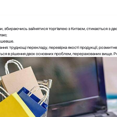
ни, збираючись зайнятися торгівлею з Китаєм, стикається з 
таю;
дешевше.
тання: труднощі перекладу, перевірка якості продукції,
розмитнен
ься в рішення двох основних проблем, перерахованих вище. Р