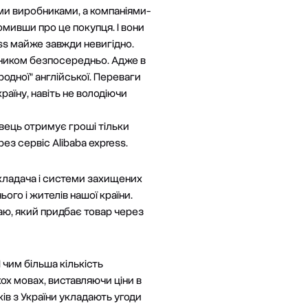
ими виробниками, а компаніями-
омивши про це покупця. І вони
ess майже завжди невигідно.
бником безпосередньо. Адже в
народної" англійської. Переваги
раїну, навіть не володіючи
авець отримує гроші тільки
ез сервіс Alibaba express.
кладача і системи захищених
ого і жителів нашої країни.
аю, який придбає товар через
І чим більша кількість
ох мовах, виставляючи ціни в
ів з України укладають угоди