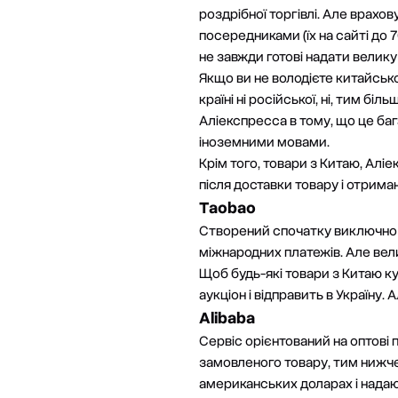
роздрібної торгівлі. Але врахо
посередниками (їх на сайті до 
не завжди готові надати велику
Якщо ви не володієте китайськ
країні ні російської, ні, тим біл
Аліекспресса в тому, що це баг
іноземними мовами.
Крім того, товари з Китаю, Ал
після доставки товару і отрима
Taobao
Створений спочатку виключно 
міжнародних платежів. Але вели
Щоб будь-які товари з Китаю ку
аукціон і відправить в Україну
Alibaba
Сервіс орієнтований на оптові по
замовленого товару, тим нижче 
американських доларах і надаю