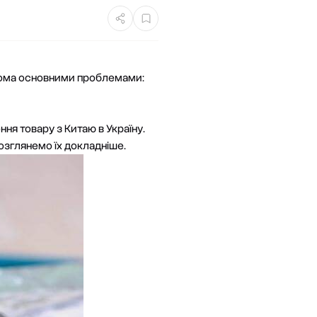
двома основними проблемами:
ня товару з Китаю в Україну
.
озглянемо їх докладніше.