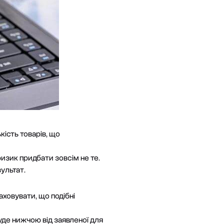
кість товарів, що
ризик придбати зовсім не те.
ультат.
ховувати, що подібні
уде нижчою від заявленої для