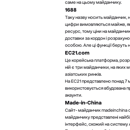
саме на цьому майданчику.
1688
Таку назву носить майданчик, н
цифри вимовляються майже, як н
ресурс, тому ціни на майданчи
доставки за кордон і розрахуно
особою. Але ці функції беруть 
EC21.com
Це корейська платформа, розроб
ній є три майданчики, на яких 
азіатських ринків.
На ЕС21 представлено понад 7 м
використовується вбудована про
акаунти.
Made-in-China
Сайт- майданчик madeinchina оф
майданчику представлені найбіл
інтерфейс, схожий на систему Al