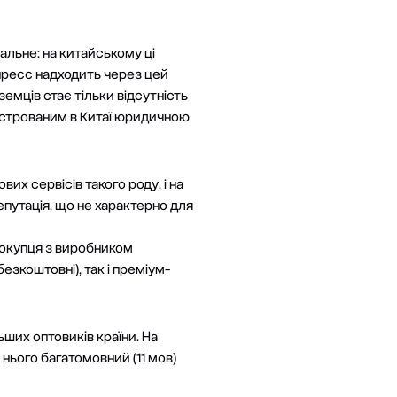
альне: на китайському ці
спресс надходить через цей
емців стає тільки відсутність
еєстрованим в Китаї юридичною
их сервісів такого роду, і на
епутація, що не характерно для
 покупця з виробником
езкоштовні), так і преміум-
ших оптовиків країни. На
нього багатомовний (11 мов)