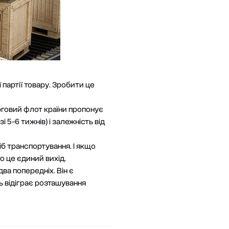
 партії товару. Зробити це
рговий флот країни пропонує
 5-6 тижнів) і залежність від
б транспортування. І якщо
то це єдиний вихід.
два попередніх. Він є
ь відіграє розташування