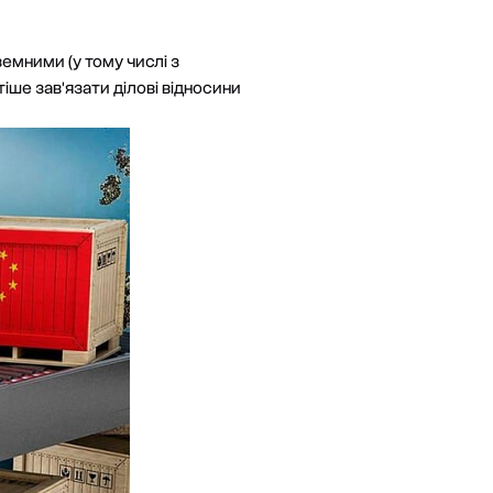
земними (у тому числі з
іше зав'язати ділові відносини