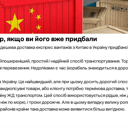
р, якщо ви його вже придбали
є
дешева доставка експрес вантажів з Китаю в Україну
придбаної
айпоширеніший, простий і надійний спосіб транспортування. То
 перевезення. Недоліками є час (корабель знаходиться в дорозі
в Україну
. Це найшвидший, але при цьому досить дорогий спосі
швидкопсувні товари, або клієнту потрібно термінова доставка, 
раїну ЖД транспортом
. Цей спосіб використовується рідше, ніж 
ніж по морю, і трохи дорожче. Але в цьому випадку велику рол
районів країни така доставка може виявитися більш вигідною.