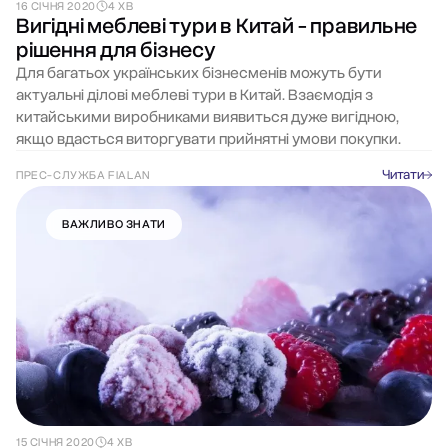
16 СІЧНЯ 2020
4 ХВ
Вигідні меблеві тури в Китай - правильне
рішення для бізнесу
Для багатьох українських бізнесменів можуть бути
актуальні ділові меблеві тури в Китай. Взаємодія з
китайськими виробниками виявиться дуже вигідною,
якщо вдасться виторгувати прийнятні умови покупки.
Читати
ПРЕС-СЛУЖБА FIALAN
ВАЖЛИВО ЗНАТИ
15 СІЧНЯ 2020
4 ХВ