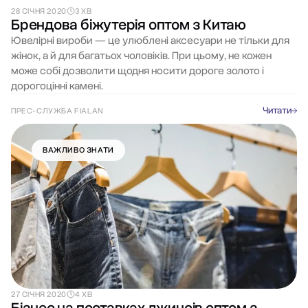
28 СІЧНЯ 2020
3 ХВ
Брендова біжутерія оптом з Китаю
Ювелірні вироби — це улюблені аксесуари не тільки для
жінок, а й для багатьох чоловіків. При цьому, не кожен
може собі дозволити щодня носити дороге золото і
дорогоцінні камені.
Читати
ПРЕС-СЛУЖБА FIALAN
ВАЖЛИВО ЗНАТИ
27 СІЧНЯ 2020
4 ХВ