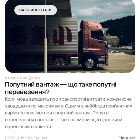
ВАЖЛИВО ЗНАТИ
9 СІЧНЯ 2020
2 ХВ
Попутний вантаж — що таке попутні
перевезення?
Коли мова заходить про транспортні витрати, кожен хоче
заощадити по максимуму. Одним з найбільш прийнятних
варіантів вважається попутний вантаж. Попутні
перевезення вантажів — це взаємовигідні відносини
перевізника і клієнта.
Читати
ПРЕС-СЛУЖБА FIALAN