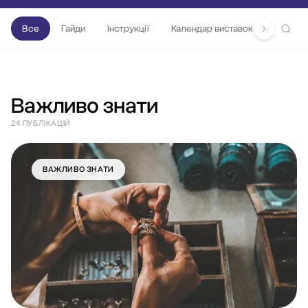
Все
Гайди
Інструкції
Календар виставок
Важлив
Важливо знати
24 ПУБЛІКАЦІЙ
ВАЖЛИВО ЗНАТИ