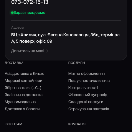
073-072-15-13
Зараз працюємо
Адреса
БЦ «Хвиля», вул. Євгена Коновальця, 36д, термінал
А, 5 поверх, офіс 09
Дивитись на мапі
ДОСТАВКА
ПОСЛУГИ
Авіадоставка з Китаю
Митне оформлення
Морські контейнери
Пошук постачальників
Збірні вантажі (LCL)
Контроль якості
Залізнична доставка
Фінансовий супровід
Мультимодальна
Складські послуги
Доставка з Європи
Страхування вантажів
КЛІЄНТАМ
КОМПАНІЯ