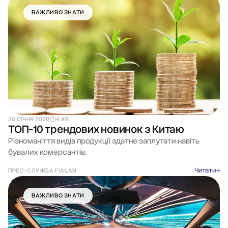
ВАЖЛИВО ЗНАТИ
20 СІЧНЯ 2020
4 ХВ
ТОП-10 трендових новинок з Китаю
Різноманіття видів продукції здатне заплутати навіть
бувалих комерсантів.
Читати
ПРЕС-СЛУЖБА FIALAN
ВАЖЛИВО ЗНАТИ