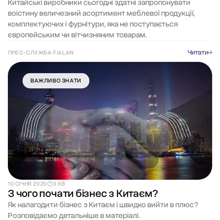
Китайські виробники сьогодні здатні запропонувати
воістину величезний асортимент меблевої продукції,
комплектуючих і фурнітури, яка не поступається
європейським чи вітчизняним товарам.
Читати
ПРЕС-СЛУЖБА FIALAN
ВАЖЛИВО ЗНАТИ
10 СІЧНЯ 2020
3 ХВ
З чого почати бізнес з Китаєм?
Як налагодити бізнес з Китаєм і швидко вийти в плюс?
Розповідаємо детальніше в матеріалі.