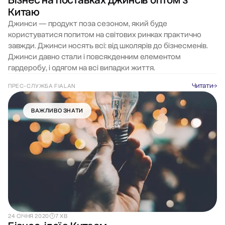
Бізнес на поставках джинсів оптом з
Китаю
Джинси — продукт поза сезоном, який буде
користуватися попитом на світових ринках практично
завжди. Джинси носять всі: від школярів до бізнесменів.
Джинси давно стали і повсякденним елементом
гардеробу, і одягом на всі випадки життя.
Читати
ПРЕС-СЛУЖБА FIALAN
ВАЖЛИВО ЗНАТИ
24 СІЧНЯ 2020
7 ХВ