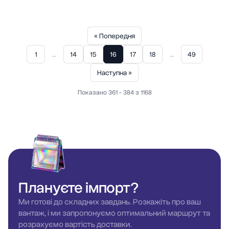
« Попередня
1
…
14
15
16
17
18
…
49
Наступна »
Показано 361 - 384 з 1168
Плануєте
імпорт?
Ми готові до складних завдань. Розкажіть про ваш
вантаж, і ми запропонуємо оптимальний маршрут та
розрахуємо вартість доставки.