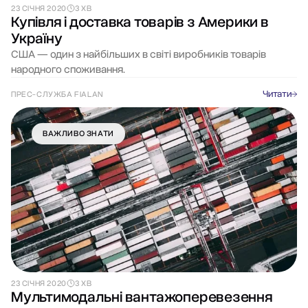
23 СІЧНЯ 2020
3 ХВ
Купівля і доставка товарів з Америки в
Україну
США — один з найбільших в світі виробників товарів
народного споживання.
Читати
ПРЕС-СЛУЖБА FIALAN
ВАЖЛИВО ЗНАТИ
23 СІЧНЯ 2020
3 ХВ
Мультимодальні вантажоперевезення