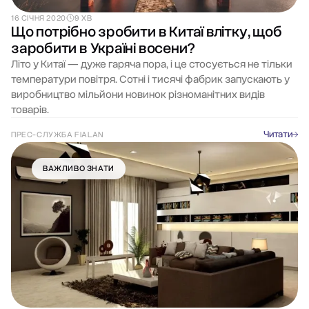
16 СІЧНЯ 2020
9 ХВ
Що потрібно зробити в Китаї влітку, щоб
заробити в Україні восени?
Літо у Китаї — дуже гаряча пора, і це стосується не тільки
температури повітря. Сотні і тисячі фабрик запускають у
виробництво мільйони новинок різноманітних видів
товарів.
Читати
ПРЕС-СЛУЖБА FIALAN
ВАЖЛИВО ЗНАТИ