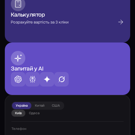
Калькулятор
Розрахуйте вартість за 3 кліки
Запитай у AI
Україна
Китай
США
Київ
Одеса
Телефон