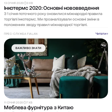
13 СІЧНЯ 2020
3 ХВ
Інкотермс 2020: Основні нововведення
З 1 січня поточного року оновилися міжнародні правила
торгівлі Інкотермс. Ми проаналізували основні зміни в
положеннях зводу правил міжнародної торгівлі.
Читати
ПРЕС-СЛУЖБА FIALAN
ВАЖЛИВО ЗНАТИ
11 СІЧНЯ 2020
7 ХВ
Меблева фурнітура з Китаю