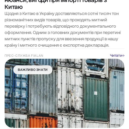
нюанси, вигоди при імпорті товарів з
Китаю
Щодня з Китаю в Україну доставляються сотні тисяч тон
різноманітних видів товарів, що проходять митний
перевірку і потребують відповідного документального
оформлення. Одним з головних документів при перетині
митних пунктів пропуску для ввезення продукції в нашу
країну і митного очищення є експортна декларація.
Читати
ПРЕС-СЛУЖБА FIALAN
ВАЖЛИВО ЗНАТИ