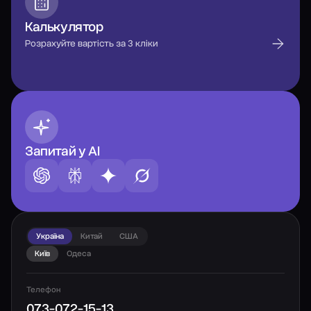
Калькулятор
Розрахуйте вартість за 3 кліки
Запитай у AI
Україна
Китай
США
Київ
Одеса
Телефон
073-072-15-13