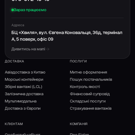
Зараз працюємо
Адреса
БЦ «Хвиля», вул. Євгена Коновальця, 36д, термінал
А, 5 поверх, офіс 09
Дивитись на мапі
ДОСТАВКА
ПОСЛУГИ
Авіадоставка з Китаю
Митне оформлення
Морські контейнери
Пошук постачальників
Збірні вантажі (LCL)
Контроль якості
Залізнична доставка
Фінансовий супровід
Мультимодальна
Складські послуги
Доставка з Європи
Страхування вантажів
КЛІЄНТАМ
КОМПАНІЯ
Особистий кабінет
Про Fialan