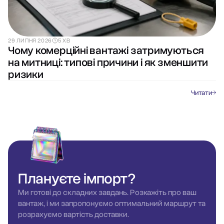
29 ЛИПНЯ 2026
5 ХВ
Чому комерційні вантажі затримуються
на митниці: типові причини і як зменшити
ризики
Читати
Плануєте
імпорт?
Ми готові до складних завдань. Розкажіть про ваш
вантаж, і ми запропонуємо оптимальний маршрут та
розрахуємо вартість доставки.