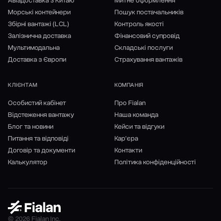
Авіадоставка з Китаю
Митне оформлення
Морські контейнери
Пошук постачальників
Збірні вантажі (LCL)
Контроль якості
Залізнична доставка
Фінансовий супровід
Мультимодальна
Складські послуги
Доставка з Європи
Страхування вантажів
КЛІЄНТАМ
КОМПАНІЯ
Особистий кабінет
Про Fialan
Відстеження вантажу
Наша команда
Блог та новини
Кейси та відгуки
Питання та відповіді
Кар'єра
Договір та документи
Контакти
Калькулятор
Політика конфіденційності
© 2026 Fialan Inc.