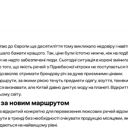
таю до Європи ще десятиліття тому викликало недовіру і навіт
шало бажати кращого. Так, ціни були істотно нижче, ніж на под
и не надто забезпечені люди. Сьогодні ситуація в корені змінил
того, що якість речей з Піднебесної нітрохи не поступається 
дозволяє отримати брендову річ за дуже приємними цінами.
ршрути, за якими рікою течуть предмети одягу, взуття, техніки
я визнавати, але Китай давно диктує моду на планеті. Відкрит
ьому світу.
 за новим маршрутом
в відкритий конкретно для перевезення люксових речей відом
ти в тренді без необхідності очікувати продукцію місяцями, я
даються на найвищому рівні.