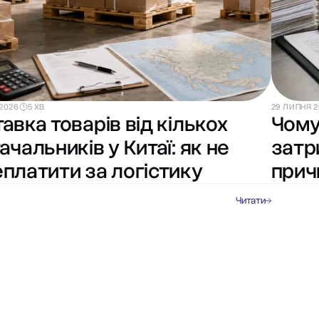
2026
5 ХВ
29 ЛИПНЯ 
авка товарів від кількох
Чому
ачальників у Китаї: як не
затр
платити за логістику
прич
Читати