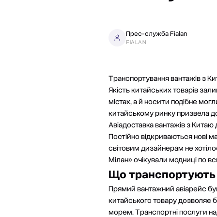
Прес-служба Fialan
FIALAN
Транспортування вантажів з Ки
Якість китайських товарів зали
містах, а й носити подібне могл
китайському ринку призвела до 
Авіадоставка вантажів з Китаю
Постійно відкриваються нові ма
світовим дизайнерам не хотілос
Мілан» очікували модниці по вс
Що транспортують
Прямий вантажний авіарейс бу
китайського товару
дозволяє бу
морем.
Транспортні послуги
на