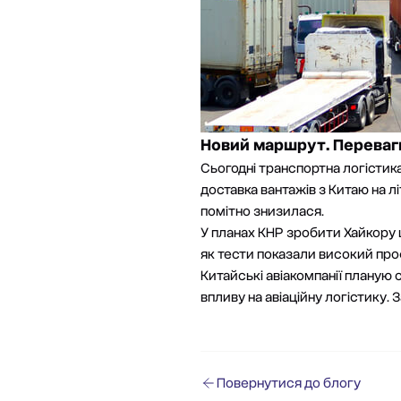
Новий маршрут. Переваг
Сьогодні транспортна логістика
доставка вантажів з Китаю
на л
помітно знизилася.
У планах КНР зробити Хайкору 
як тести показали високий про
Китайські авіакомпанії планую
впливу на авіаційну логістику.
Повернутися до блогу