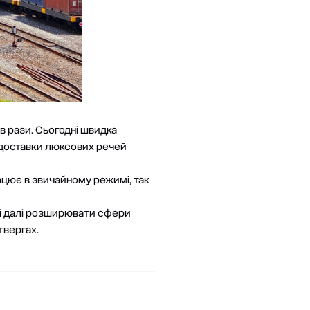
в рази. Сьогодні
швидка
ь доставки люксових речей
ацює в звичайному режимі, так
ю і далі розширювати сфери
твергах.