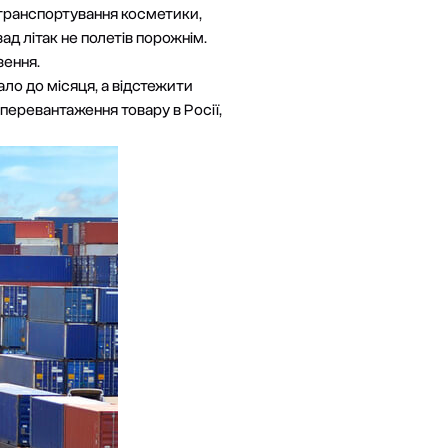
 транспортування косметики,
ад літак не полетів порожнім.
зення.
ло до місяця, а відстежити
еревантаження товару в Росії,