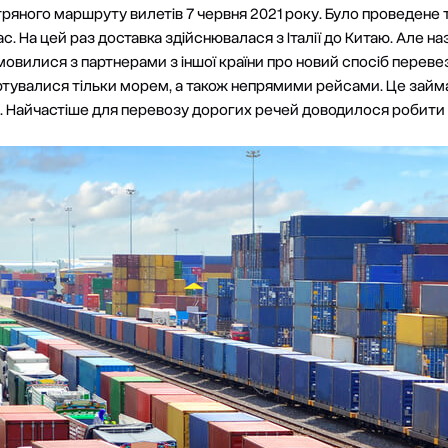
ітряного маршруту вилетів 7 червня 2021 року. Було проведене
с. На цей раз доставка здійснювалася з Італії до Китаю. Але наз
овилися з партнерами з іншої країни про новий спосіб переве
ртувалися тільки морем, а також непрямими рейсами. Це займа
 Найчастіше для перевозу дорогих речей доводилося робити п