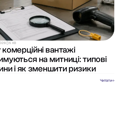
2026
5 ХВ
 комерційні вантажі
имуються на митниці: типові
ини і як зменшити ризики
Читати