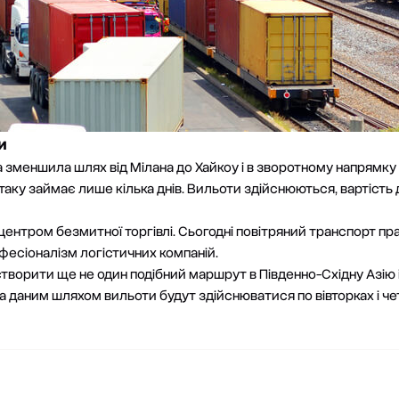
и
 зменшила шлях від Мілана до Хайкоу і в зворотному напрямку 
ітаку займає лише кілька днів. Вильоти здійснюються, вартіст
центром безмитної торгівлі. Сьогодні повітряний транспорт пр
фесіоналізм логістичних компаній.
 створити ще не один подібний маршрут в Південно-Східну Азі
 За даним шляхом вильоти будут здійснюватися по вівторках і че