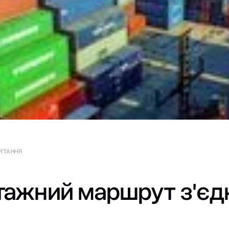
ЧИТАННЯ
тажний маршрут з'єдн