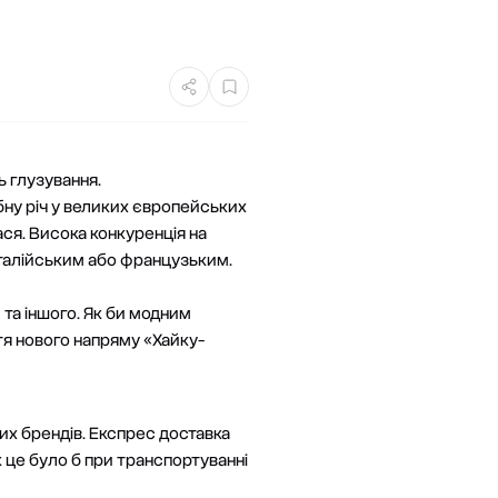
ь глузування.
ібну річ у великих європейських
ася. Висока конкуренція на
італійським або французьким.
 та іншого. Як би модним
тя нового напряму «Хайку-
их брендів.
Експрес доставка
к це було б при транспортуванні