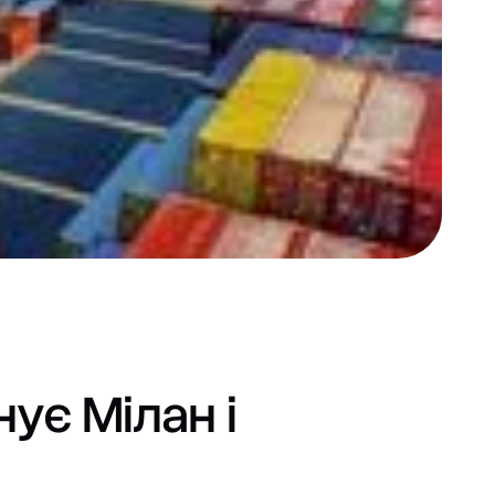
ує Мілан і