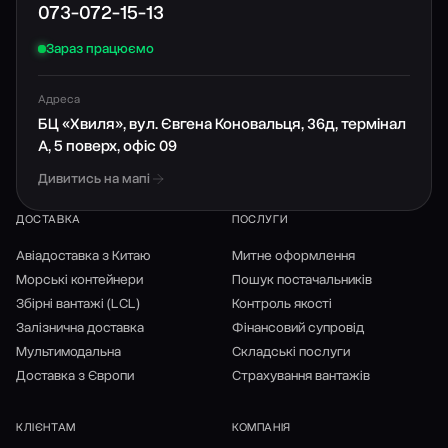
073-072-15-13
Зараз працюємо
Адреса
БЦ «Хвиля», вул. Євгена Коновальця, 36д, термінал
А, 5 поверх, офіс 09
Дивитись на мапі
ДОСТАВКА
ПОСЛУГИ
Авіадоставка з Китаю
Митне оформлення
Морські контейнери
Пошук постачальників
Збірні вантажі (LCL)
Контроль якості
Залізнична доставка
Фінансовий супровід
Мультимодальна
Складські послуги
Доставка з Європи
Страхування вантажів
КЛІЄНТАМ
КОМПАНІЯ