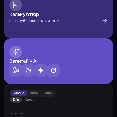
Калькулятор
Розрахуйте вартість за 3 кліки
Запитай у AI
Україна
Китай
США
Київ
Одеса
Телефон