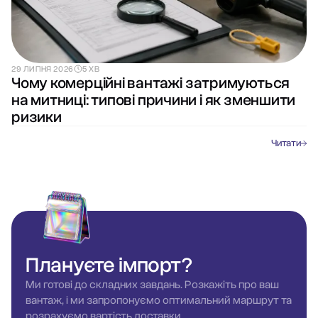
29 ЛИПНЯ 2026
5 ХВ
Чому комерційні вантажі затримуються
на митниці: типові причини і як зменшити
ризики
Читати
Плануєте
імпорт?
Ми готові до складних завдань. Розкажіть про ваш
вантаж, і ми запропонуємо оптимальний маршрут та
розрахуємо вартість доставки.