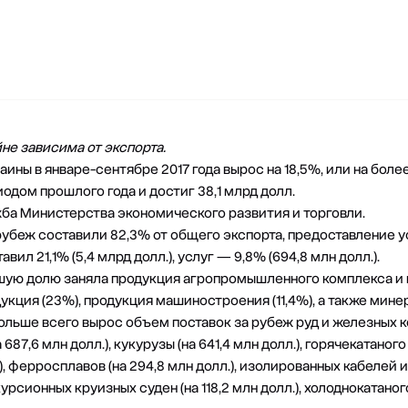
не зависима от экспорта.
аины в январе-сентябре 2017 года вырос на 18,5%, или на более
дом прошлого года и достиг 38,1 млрд долл.
ба Министерства экономического развития и торговли.
рубеж составили 82,3% от общего экспорта, предоставление у
ил 21,1% (5,4 млрд долл.), услуг — 9,8% (694,8 млн долл.).
ьшую долю заняла продукция агропромышленного комплекса 
дукция (23%), продукция машиностроения (11,4%), а также мине
ольше всего вырос объем поставок за рубеж руд и железных к
687,6 млн долл.), кукурузы (на 641,4 млн долл.), горячекатаного 
), ферросплавов (на 294,8 млн долл.), изолированных кабелей и 
курсионных круизных суден (на 118,2 млн долл.), холоднокатаного 