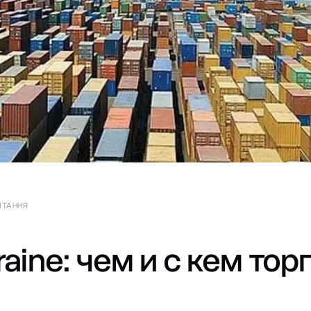
ИТАННЯ
raine: чем и с кем тор