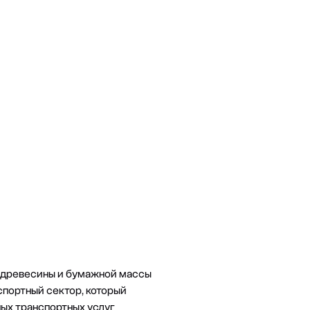
з древесины и бумажной массы
нспортный сектор, который
ных транспортных услуг