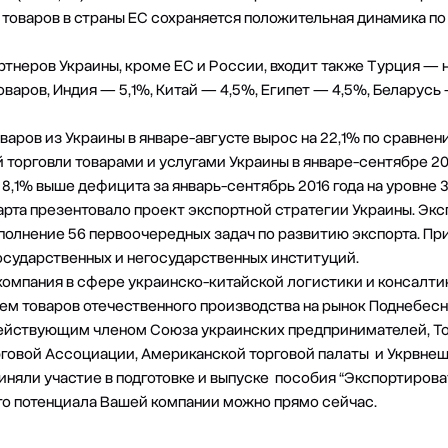
е товаров в страны ЕС сохраняется положительная динамика п
ртнеров Украины, кроме ЕС и России, входит также Турция — 
варов, Индия — 5,1%, Китай — 4,5%, Египет — 4,5%, Беларусь
оваров из Украины в январе-августе вырос на 22,1% по сравн
 торговли товарами и услугами Украины в январе-сентябре 20
а 8,1% выше дефицита за январь-сентябрь 2016 года на уровне 
рта презентовало проект экспортной стратегии Украины. Экс
полнение 56 первоочередных задач по развитию экспорта. При
осударственных и негосударственных институций.
компания в сфере украинско-китайской логистики и консалти
м товаров отечественного производства на рынок Поднебесно
я действующим членом Союза украинских предпринимателей
рговой Ассоциации, Американской торговой палаты и Укрвнеш
няли участие в подготовке и выпуске пособия “Экспортироват
го потенциала Вашей компании можно прямо сейчас.