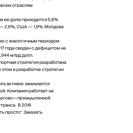
о всем отраслям
на ее долю приходится 5,8%
 — 2,6%, США — 1,9%, Молдова
ению с аналогичным периодом
17 года сведен с дефицитом на
3,944 млрд долл.
портная стратегия разработана
 этом в разработке стратегии
нга активно занимается
й. Компания работает на
, Торгово—промышленной
транса. В 2016
ь просто“. Заказать