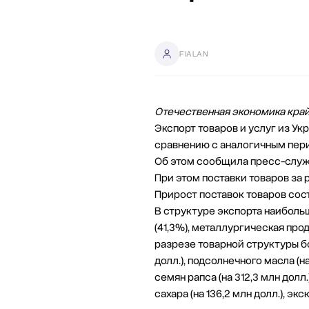
FIALAN
Отечественная экономика край
Экспорт товаров и услуг из Укр
сравнению с аналогичным перио
Об этом сообщила пресс-служ
При этом поставки товаров за 
Прирост поставок товаров состав
В структуре экспорта наибол
(41,3%), металлургическая про
разрезе товарной структуры б
долл.), подсолнечного масла (на 
семян рапса (на 312,3 млн долл.
сахара (на 136,2 млн долл.), экс