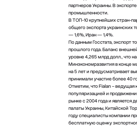
партнеров Украины. В экспорт
промышленности.
В ТОП-10 крупнейших стран-па
общего экспорта украинских то
— 1,6%, Иран — 1,4%.
По данным Госстата, экспорт т
прошлого года. Баланс внешней
уровне 4,265 млрд долл., что н
Минэкономразвития в конце ма
на 5 лет и предусматривает вы
принимали участие более 40 г
Отметим, что
Fialan
– ведущая 
популяризацией и продвижение
рынке с 2004 года и являетс
палаты Украины, Китайской То
году специалисты компании при
бесплатную оценку экспортно