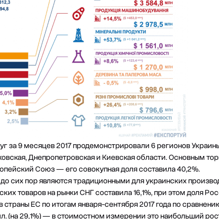
уг за 9 месяцев 2017 продемонстрировали 6 регионов Украины
ьковская, Днепропетровская и Киевская области. Основным то
ропейский Союз — его совокупная доля составила 40,2%.
Г до сих пор являются традиционными для украинских произв
нских товаров на рынки СНГ составила 16,1%, при этом доля Р
в страны ЕС по итогам января-сентября 2017 года по сравнен
олл. (на 29,1%) — в стоимостном измерении это наибольший ро