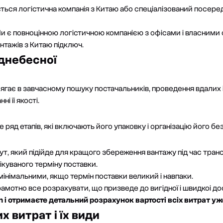
ється логістична компанія з Китаю або спеціалізований посере
м. Ми є повноцінною логістичною компанією з офісами і власними
антажів з Китаю підключ
.
іднебесної
ягає в завчасному пошуку постачальників, проведення вдалих і
і її якості.
 ряд етапів, які включають його упаковку і організацію його бе
, який підійде для кращого збереження вантажу під час тран
чікуваного терміну поставки.
інімальними, якщо термін поставки великий і навпаки.
амотно все розрахувати, що призведе до вигідної і швидкоі дос
n і отримаєте детальний розрахунок вартості всіх витрат уж
х витрат і їх види