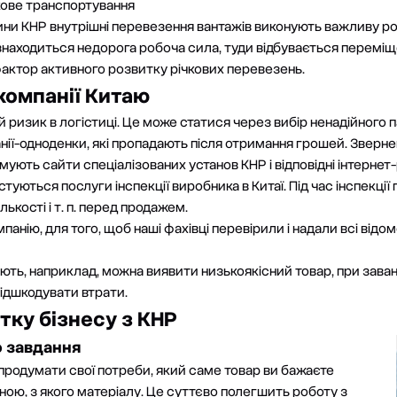
кове транспортування
тини КНР внутрішні перевезення вантажів виконують важливу ро
находиться недорога робоча сила, туди відбувається переміщ
фактор активного розвитку річкових перевезень.
 компанії Китаю
ризик в логістиці. Це може статися через вибір ненадійного па
анії-одноденки, які пропадають після отримання грошей. Зверн
имують сайти спеціалізованих установ КНР і відповідні інтернет
уються послуги інспекції виробника в Китаї. Під час інспекції 
лькості і т. п. перед продажем.
анію, для того, щоб наші фахівці перевірили і надали всі відом
ають, наприклад, можна виявити низькоякісний товар, при заван
ідшкодувати втрати.
тку бізнесу з КНР
о завдання
 продумати свої потреби, який саме товар ви бажаєте
ціною, з якого матеріалу. Це суттєво полегшить роботу з