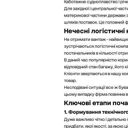
Каботажне судноплавство і річ
Для західної і центральної час
материкової частини держави з
шляхів поставок. Це головний 
Нечесні логістичні
Не отримати вантаж - найвищий 
зустрічаються логістичні комп
постачальників в кількості отр
В даний час популярністю корист
відповідний стан багажу, його кі
Клієнти звертаються в нашу комп
товар.
Несподівані ситуації все ж був
цьому випадку фірма повинна в
Ключові етапи поча
1. Формування технічног
Дуже важливо чітко і детально
придбати, якої якості, за якою 