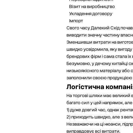
Візит на виробництво
Укладення договору
Імпорт
Свого часу Далекий Схід почав
виводити значну частину власн
Зменшивши витрати на виготов
швидко усвідомила, яку вигоду 
брендових фірм і сама стала їх
Безумовно, у дечому китайці сх
низькоякісного матеріалу або 
заполонили своєю продукцією
Логістична компані
На торгові шляхи має великий 
багато сил у цей напрямок, але
1) дуже довгий час, однак рент
2) приходить швидко, але з ве
Незважаючи на ці нюанси, підп
виправдовує всі витрати.