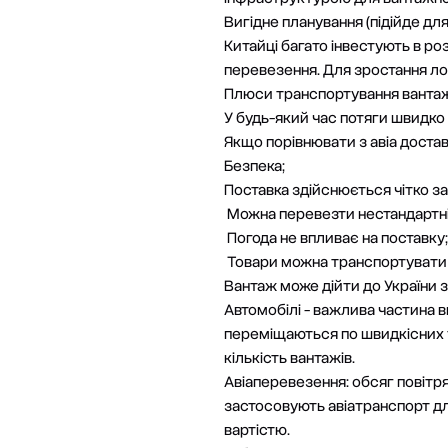
Вигідне планування (підійде дл
Китайці багато інвестують в роз
перевезення. Для зростання ло
Плюси транспортування вантаж
У будь-який час потяги швидко
Якщо порівнювати з авіа достав
Безпека;
Поставка здійснюється чітко за
Можна перевезти нестандартні 
Погода не впливає на поставку;
Товари можна транспортувати в 
Вантаж може дійти до України за
Автомобілі - важлива частина 
переміщаються по швидкісних т
кількість вантажів.
Авіаперевезення: обсяг повітря
застосовують авіатранспорт д
вартістю.