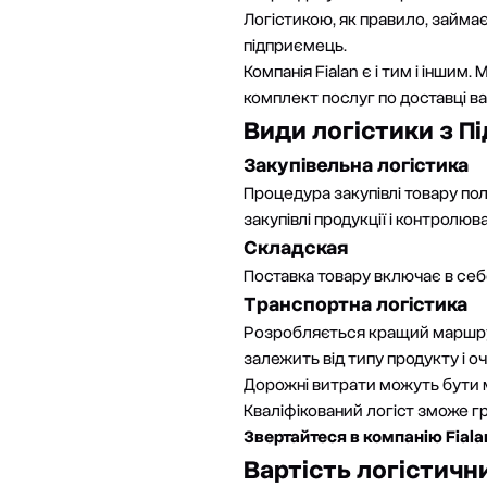
Логістикою, як правило, займа
підприємець.
Компанія Fialan є і тим і інши
комплект послуг по
доставці в
Види логістики з П
Закупівельна логістика
Процедура закупівлі товару пол
закупівлі продукції і контролюванн
Складская
Поставка товару включає в себе
Транспортна логістика
Розробляється кращий маршрут
залежить від типу продукту і о
Дорожні витрати можуть бути м
Кваліфікований логіст зможе гр
Звертайтеся в компанію Fiala
Вартість логістични