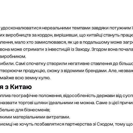
 удосконалюватися нереальними темпами завдяки потужним інв
их виробництв за кордон, вирішивши, що китайці стануть працю
лення, мало хто замислювався, як це в подальшому може загр
вона може отримати з інвестицій із Заходу. Згодом вона почал
 виробником.
ибили. Самі спочатку створили негативне ставлення до більшост
створюючи продукцію, схожу з відомими брендами. Але, незваж
 майже всю земну кулю.
я з Китаю
вплив географічне положення, відособленість держави від сусп
 назвати торгові шляхи ідеальними не можна. Саме з цієї прич
абельно для бізнесменів;
ликими матеріальними витратами.
риємці не хочуть позбавлятися партнерства зі Сходом, тому що