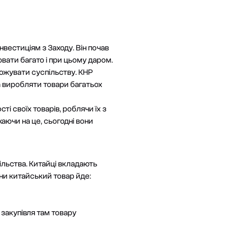
естиціям з Заходу. Він почав
вати багато і при цьому даром.
ожувати суспільству. КНР
а виробляти товари багатьох
і своїх товарів, роблячи їх з
аючи на це, сьогодні вони
ільства. Китайці вкладають
ини китайський товар йде:
 закупівля там товару