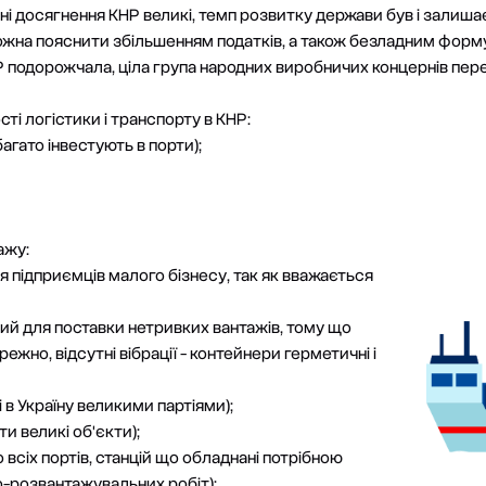
і досягнення КНР великі, темп розвитку держави був і залишає
ожна пояснити збільшенням податків, а також безладним форм
Р подорожчала, ціла група народних виробничих концернів пер
і логістики і транспорту в КНР:
агато інвестують в порти);
ажу:
я підприємців малого бізнесу, так як вважається
й для поставки нетривких вантажів, тому що
жно, відсутні вібрації - контейнери герметичні і
в Україну великими партіями);
и великі об'єкти);
 всіх портів, станцій що обладнані потрібною
-розвантажувальних робіт);