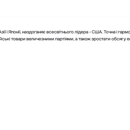
ії і Японії, наздоганяє всесвітнього лідера - США. Точна і гарм
ські товари величезними партіями, а також зростати обсягу е