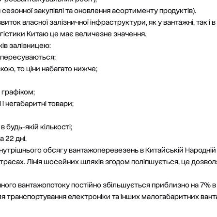
я сезонної закупівлі та оновлення асортименту продуктів).
виток власної залізничної інфраструктури, як у вантажні, так і 
гістики Китаю це має величезне значення.
ів залізницею:
 пересуваються;
кою, то ціни набагато нижче;
 графіком;
і негабаритні товари;
будь-якій кількості;
 22 дні.
внутрішнього обсягу вантажоперевезень в Китайській Народній
расах. Лінія шосейних шляхів згодом поліпшується, це дозво
ного вантажопотоку постійно збільшується приблизно на 7% в р
ля транспортування електроніки та інших малогабаритних ван