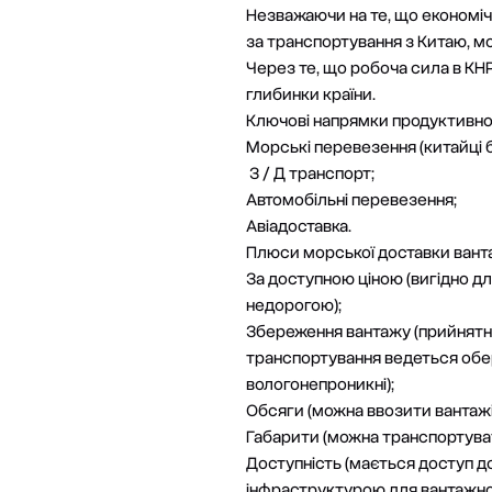
Незважаючи на те, що економічн
за транспортування з Китаю, м
Через те, що робоча сила в КН
глибинки країни.
Ключові напрямки продуктивност
Морські перевезення (китайці б
З / Д транспорт;
Автомобільні перевезення;
Авіадоставка.
Плюси морської доставки вант
За доступною ціною (вигідно дл
недорогою);
Збереження вантажу (прийнятни
транспортування ведеться обере
вологонепроникні);
Обсяги (можна ввозити вантажі 
Габарити (можна транспортуват
Доступність (мається доступ до
інфраструктурою для вантажно