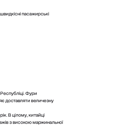
в швидкісні пасажирські
 Республіці. Фури
ляє доставляти величезну
ік. В цілому, китайці
тажів з високою маржинальної