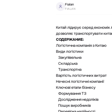
Fialan
FIALAN
Китай лідирує серед економік Аз
дозволяє транспортувати китай
СОДЕРЖАНИЕ:
Логістична компанія з Китаю
Види логістики
Закупівельна
Складська
Транспортна
Вартість логістичних витрат
Нечесні логістичні компанії
Ключові етапи бізнесу
Формування ТЗ
Дослідження недоліків
Пошук виробників
Перевірка надійності