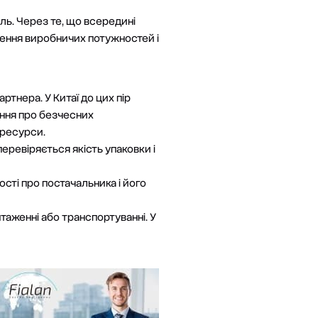
ль. Через те, що всередині
ення виробничих потужностей і
ртнера. У Китаї до цих пір
ення про безчесних
-ресурси.
перевіряється якість упаковки і
ості про постачальника і його
таженні або транспортуванні. У