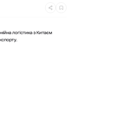
онійна логістика з Китаєм
кспорту.