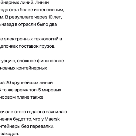
тейнерных линий. Линии
года стал более интенсивным,
 В результате через 10 лет,
 назад в отрасли было два
ие электронных технологий в
епочках поставок грузов.
ситуацию, сложное финансовое
сновных контейнерных
 из 20 крупнейших линий
В то же время топ-5 мировых
ансовом плане также
ачале этого года она заявила о
ния будет то, что у Maersk
нтейнеры без перевалки.
озаходов.