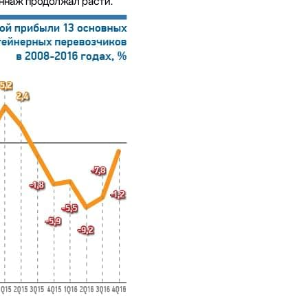
оннаж продолжал расти.