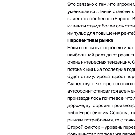
Это связано с тем, что игроки
уменьшается. Линий становитс
клиентов, особенно в Европе.
клиенты станут более осмотри
импульс для повышения рентаб
Перспективы рынка
Если говорить о перспективах,
наибольший рост дают развитые
очень интересная тенденция. 
потока к ВВП. За последние го
будет стимулировать рост пер
Существуют четыре основных ф
аутсорсинг становится все ме
производилось почти все, что л
дороже, аутсорсинг производс
либо Европейским Союзом, в к
рынкам потребления, то с точк
Второй фактор – уровень перев
большинство грузов уже перев