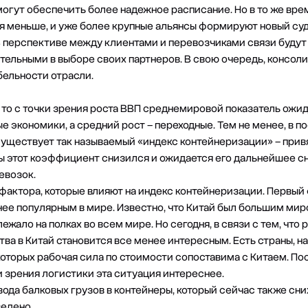
 могут обеспечить более надежное расписание. Но в то же вр
я меньше, и уже более крупные альянсы формируют новый су
 В перспективе между клиентами и перевозчиками связи будут
тельными в выборе своих партнеров. В свою очередь, консол
ельности отрасли.
 то с точки зрения роста ВВП среднемировой показатель ожид
 экономики, а средний рост – переходные. Тем не менее, в п
Существует так называемый «индекс контейнеризации» – прив
ды этот коэффициент снизился и ожидается его дальнейшее сн
евозок.
актора, которые влияют на индекс контейнеризации. Первый ф
нее популярным в мире. Известно, что Китай был большим мир
ежало на полках во всем мире. Но сегодня, в связи с тем, что 
тва в Китай становится все менее интересным. Есть страны, 
оторых рабочая сила по стоимости сопоставима с Китаем. Пос
и зрения логистики эта ситуация интереснее.
ода балковых грузов в контейнеры, который сейчас также сни
едено.