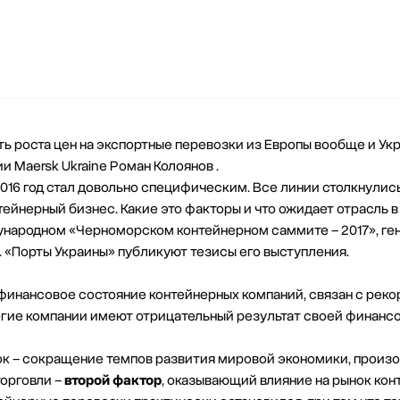
ь роста цен на экспортные перевозки из Европы вообще и Укр
 Maersk Ukraine Роман Колоянов .
016 год стал довольно специфическим. Все линии столкнулис
ейнерный бизнес. Какие это факторы и что ожидает отрасль в
дународном «Черноморском контейнерном саммите – 2017», г
. «Порты Украины» публикуют тезисы его выступления.
 финансовое состояние контейнерных компаний, связан с рек
огие компании имеют отрицательный результат своей финансо
ок – сокращение темпов развития мировой экономики, произ
орговли –
второй фактор
, оказывающий влияние на рынок кон