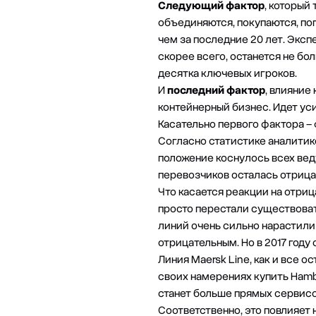
Следующий фактор
, который
объединяются, покупаются, по
чем за последние 20 лет. Эксп
скорее всего, останется не бо
десятка ключевых игроков.
И
последний фактор
, влияние
контейнерный бизнес. Идет уси
Касательно первого фактора –
Согласно статистике аналитик
положение коснулось всех вед
перевозчиков осталась отрицат
Что касается реакции на отри
просто перестали существовать
линий очень сильно нарастили 
отрицательным. Но в 2017 году
Линия Maersk Line, как и все о
своих намерениях купить Hambu
станет больше прямых сервисо
Соответственно, это повлияет