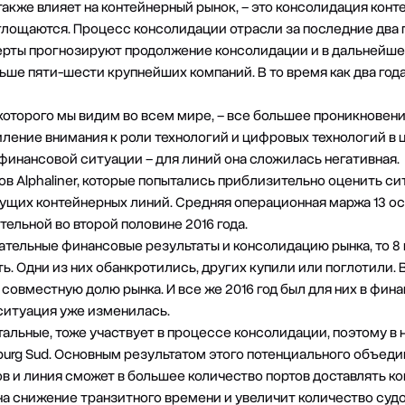
 также влияет на контейнерный рынок, – это консолидация кон
глощаются. Процесс консолидации отрасли за последние два 
ерты прогнозируют продолжение консолидации и в дальнейшем.
льше пяти-шести крупнейших компаний. В то время как два года
 которого мы видим во всем мире, – все большее проникновен
ление внимания к роли технологий и цифровых технологий в ц
 финансовой ситуации – для линий она сложилась негативная.
ов Alphaliner, которые попытались приблизительно оценить 
ущих контейнерных линий. Средняя операционная маржа 13 о
ельной во второй половине 2016 года.
цательные финансовые результаты и консолидацию рынка, то 8
. Одни из них обанкротились, других купили или поглотили. 
совместную долю рынка. И все же 2016 год был для них в фин
 ситуация уже изменилась.
стальные, тоже участвует в процессе консолидации, поэтому в н
rg Sud. Основным результатом этого потенциального объедине
в и линия сможет в большее количество портов доставлять ко
 на снижение транзитного времени и увеличит количество суд