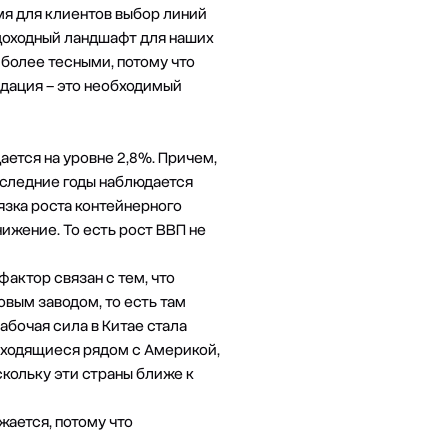
емя для клиентов выбор линий
доходный ландшафт для наших
 более тесными, потому что
идация – это необходимый
ается на уровне 2,8%. Причем,
оследние годы наблюдается
язка роста контейнерного
ижение. То есть рост ВВП не
актор связан с тем, что
овым заводом, то есть там
рабочая сила в Китае стала
находящиеся рядом с Америкой,
кольку эти страны ближе к
жается, потому что