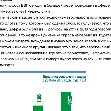
, что рост ВВП сегодня в большей мере происходит в сфере у
имер, за счет IT-технологий.
тический и касается протекционизма государств по отношен
 флота к тому, который был сдан на слом, то получается, что 
но, цифры были близки. Прогнозы на 2017 и 2018 годы говорят 
списание. В то же время динамика спроса на перевозки будет
 можем ожидать вхождение в новую эру ценовых войн в 2017-2
ситуация немного другая. Связано это с тем, что европейский 
 Единственное направление, где это не происходит, – африканс
ее чем на 30%, при этом импорт вырос всего на 12%. Это говор
импорте.